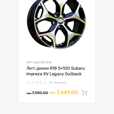
ЛИТІ ДИСКИ R18
Литі диски R18 5×100 Subaru
Impreza XV Legacy Outback
(0 reviews)
7,649.00
7,950.00
грн.
Додати 
грн.