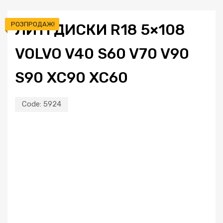
РОЗПРОДАЖ!
ЛИТІ ДИСКИ R18 5×108
VOLVO V40 S60 V70 V90
S90 XC90 XC60
Code:
5924