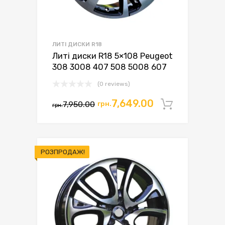
ЛИТІ ДИСКИ R18
Литі диски R18 5×108 Peugeot
308 3008 407 508 5008 607
(0 reviews)
7,649.00
7,950.00
грн.
Додати 
грн.
РОЗПРОДАЖ!