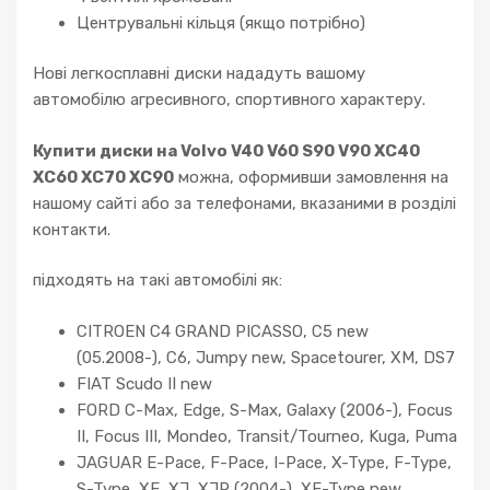
Центрувальні кільця (якщо потрібно)
Нові легкосплавні диски нададуть вашому
автомобілю агресивного, спортивного характеру.
Купити диски на Volvo V40 V60 S90 V90 XC40
XC60 XC70 XC90
можна, оформивши замовлення на
нашому сайті або за телефонами, вказаними в розділі
контакти.
підходять на такі автомобілі як:
CITROEN C4 GRAND PICASSO, C5 new
(05.2008-), C6, Jumpy new, Spacetourer, XM, DS7
FIAT Scudo II new
FORD C-Max, Edge, S-Max, Galaxy (2006-), Focus
II, Focus III, Mondeo, Transit/Tourneo, Kuga, Puma
JAGUAR E-Pace, F-Pace, I-Pace, X-Type, F-Type,
S-Type, XE, XJ, XJR (2004-), XF-Type new