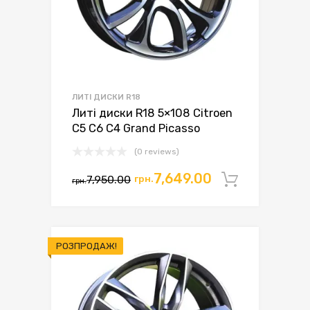
ЛИТІ ДИСКИ R18
Литі диски R18 5×108 Citroen
C5 C6 C4 Grand Picasso
(0 reviews)
7,649.00
7,950.00
грн.
Додати 
грн.
РОЗПРОДАЖ!