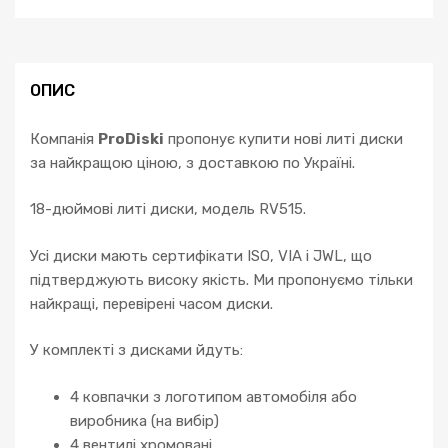
ОПИС
Компанія
ProDiski
пропонує купити нові литі диски
за найкращою ціною, з доставкою по Україні.
18-дюймові литі диски, модель RV515.
Усі диски мають сертифікати ISO, VIA і JWL, що
підтверджують високу якість. Ми пропонуємо тільки
найкращі, перевірені часом диски.
У комплекті з дисками йдуть:
4 ковпачки з логотипом автомобіля або
виробника (на вибір)
4 вентилі хромовані