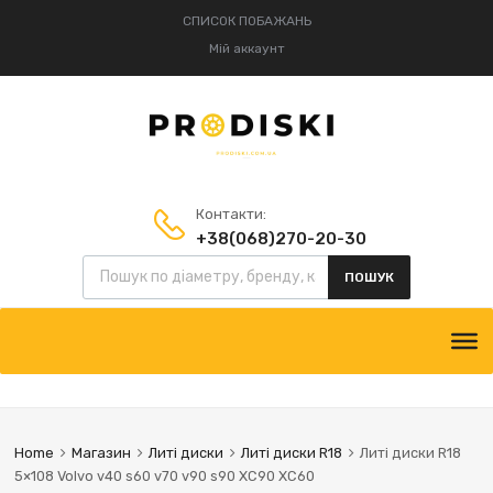
СПИСОК ПОБАЖАНЬ
Мій аккаунт
Контакти:
+38(068)270-20-30
+38(095)834-52-75
ПОШУК
Home
Магазин
Литі диски
Литі диски R18
Литі диски R18
5×108 Volvo v40 s60 v70 v90 s90 XC90 XC60