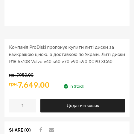
Компанія ProDiski пропонує купити литі диски за
найкращою ціною, з доставкою по Україні. Литі диски
R18 5×108 Volvo v40 s60 v70 v90 s90 XC90 XC60
грн.
7,950.00
7,649.00
грн.
In Stock
Додати в кошик
SHARE (0)