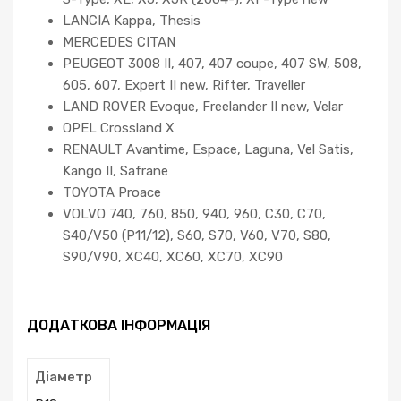
LANCIA Kappa, Thesis
MERCEDES CITAN
PEUGEOT 3008 II, 407, 407 coupe, 407 SW, 508,
605, 607, Expert II new, Rifter, Traveller
LAND ROVER Evoque, Freelander II new, Velar
OPEL Crossland X
RENAULT Avantime, Espace, Laguna, Vel Satis,
Kango II, Safrane
TOYOTA Proace
VOLVO 740, 760, 850, 940, 960, C30, C70,
S40/V50 (P11/12), S60, S70, V60, V70, S80,
S90/V90, XC40, XC60, XC70, XC90
ДОДАТКОВА ІНФОРМАЦІЯ
Діаметр