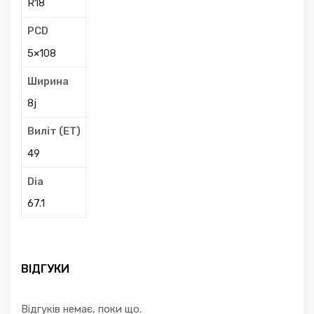
R18
PCD
5×108
Ширина
8j
Виліт (ЕТ)
49
Dia
67.1
ВІДГУКИ
Відгуків немає, поки що.