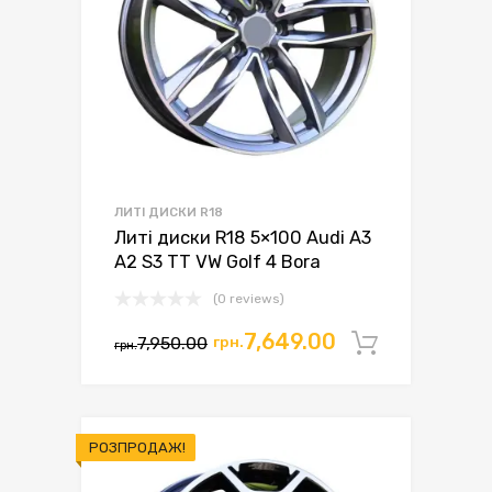
ЛИТІ ДИСКИ R18
Литі диски R18 5×100 Audi A3
A2 S3 TT VW Golf 4 Bora
(0 reviews)
7,649.00
7,950.00
грн.
Додати 
грн.
РОЗПРОДАЖ!