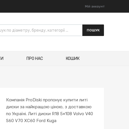
Мій аккаунт
ПОШУК
ТИ
ПРО НАС
КОШИК
Компанія ProDiski пропонує купити литі
диски за найкращою ціною, з доставкою
по Україні. Литі диски R18 5×108 Volvo V40
S60 V70 XC60 Ford Kuga