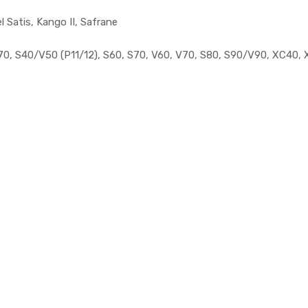
Satis, Kango II, Safrane
70, S40/V50 (P11/12), S60, S70, V60, V70, S80, S90/V90, XC40,