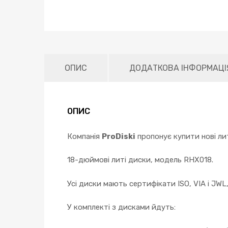
ОПИС
ДОДАТКОВА ІНФОРМАЦІ
ОПИС
Компанія
ProDiski
пропонує купити нові лит
18-дюймові литі диски, модель RHX018.
Усі диски мають сертифікати ISO, VIA і JWL
У комплекті з дисками йдуть: