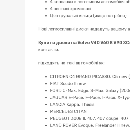
4 ковпачки з логотипом автомобіля аб
4 вентилі хромовані
Центрувальні кільця (якщо потрібно)
Нові легкосплавні диски нададуть вашому 
Купити диски на Volvo V40 V60 S V90 X
контакти.
підходять на такі автомобілі як:
CITROEN C4 GRAND PICASSO, C5 new (0
FIAT Scudo II new
FORD C-Max, Edge, S-Max, Galaxy (2006-
JAGUAR E-Pace, F-Pace, I-Pace, X-Type
LANCIA Kappa, Thesis
MERCEDES CITAN
PEUGEOT 3008 II, 407, 407 coupe, 407 SW
LAND ROVER Evoque, Freelander II new,