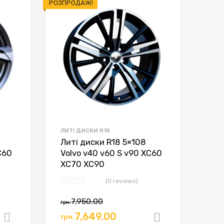
РОЗПРОДАЖ!
ЛИТІ ДИСКИ R18
Литі диски R18 5×108
C60
Volvo v40 v60 S v90 XC60
XC70 XC90
(0 reviews)
7,950.00
грн.
7,649.00
грн.
Додати в кошик
Додати в к