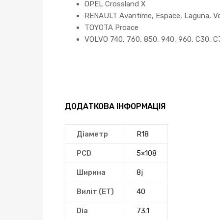
OPEL Crossland X
RENAULT Avantime, Espace, Laguna, Vel 
TOYOTA Proace
VOLVO 740, 760, 850, 940, 960, C30, C
ДОДАТКОВА ІНФОРМАЦІЯ
Діаметр
R18
PCD
5×108
Ширина
8j
Виліт (ЕТ)
40
Dia
73.1