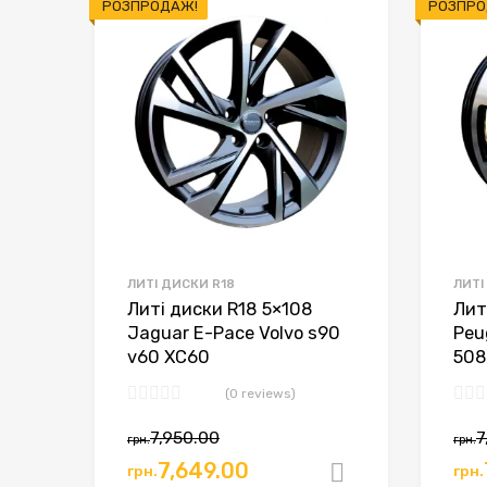
РОЗПРОДАЖ!
РОЗПРО
ЛИТІ ДИСКИ R18
ЛИТІ
Литі диски R18 5×108
Лит
Jaguar E-Pace Volvo s90
Peu
v60 XC60
508
(0 reviews)
7,950.00
7
грн.
грн.
7,649.00
грн.
грн.
Додати в к