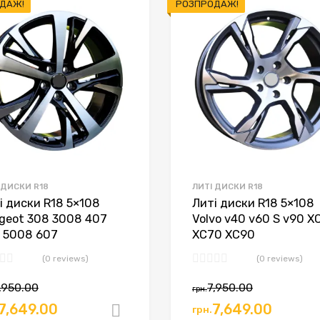
ДАЖ!
РОЗПРОДАЖ!
 ДИСКИ R18
ЛИТІ ДИСКИ R18
і диски R18 5×108
Литі диски R18 5×108
geot 308 3008 407
Volvo v40 v60 S v90 X
 5008 607
XC70 XC90
(0 reviews)
(0 reviews)
,950.00
7,950.00
грн.
7,649.00
7,649.00
грн.
ошик
Додати в кошик