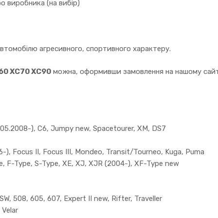
о виробника (на вибір)
автомобілю агресивного, спортивного характеру.
C60 XC70 XC90
можна, оформивши замовлення на нашому сайті
5.2008-), C6, Jumpy new, Spacetourer, XM, DS7
), Focus II, Focus III, Mondeo, Transit/Tourneo, Kuga, Puma
, F-Type, S-Type, XE, XJ, XJR (2004-), XF-Type new
, 508, 605, 607, Expert II new, Rifter, Traveller
 Velar