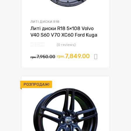
ЛИТІ ДИСКИ R18
Литі диски R18 5×108 Volvo
V40 S60 V70 XC60 Ford Kuga
(0 reviews)
7,849.00
7,950.00
грн.
Додати в
грн.
РОЗПРОДАЖ!