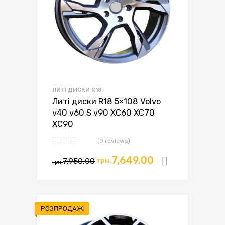
ЛИТІ ДИСКИ R18
Литі диски R18 5×108 Volvo
v40 v60 S v90 XC60 XC70
XC90
(0 reviews)
7,649.00
7,950.00
грн.
Додати в
грн.
РОЗПРОДАЖ!