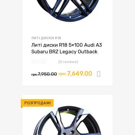
ЛИТІ ДИСКИ R18
Литі диски R18 5×100 Audi A3
Subaru BRZ Legacy Outback
(0 reviews)
7,649.00
7,950.00
грн.
Додати в
грн.
РОЗПРОДАЖ!