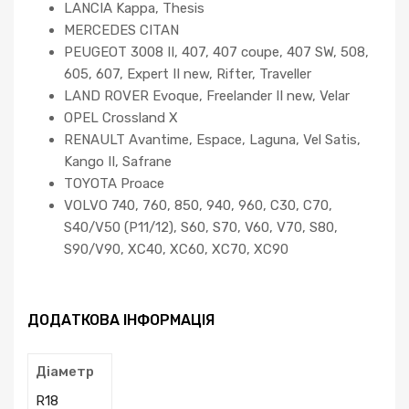
LANCIA Kappa, Thesis
MERCEDES CITAN
PEUGEOT 3008 II, 407, 407 coupe, 407 SW, 508,
605, 607, Expert II new, Rifter, Traveller
LAND ROVER Evoque, Freelander II new, Velar
OPEL Crossland X
RENAULT Avantime, Espace, Laguna, Vel Satis,
Kango II, Safrane
TOYOTA Proace
VOLVO 740, 760, 850, 940, 960, C30, C70,
S40/V50 (P11/12), S60, S70, V60, V70, S80,
S90/V90, XC40, XC60, XC70, XC90
ДОДАТКОВА ІНФОРМАЦІЯ
Діаметр
R18