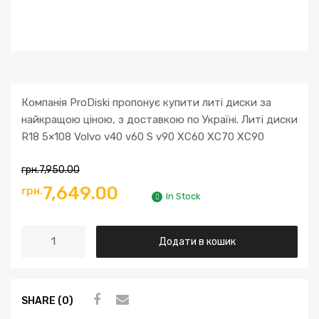
Компанія ProDiski пропонує купити литі диски за
найкращою ціною, з доставкою по Україні. Литі диски
R18 5×108 Volvo v40 v60 S v90 XC60 XC70 XC90
грн.
7,950.00
7,649.00
грн.
In Stock
Додати в кошик
SHARE (0)