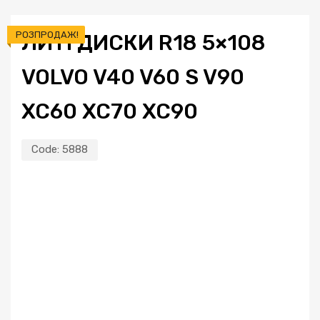
РОЗПРОДАЖ!
ЛИТІ ДИСКИ R18 5×108
VOLVO V40 V60 S V90
XC60 XC70 XC90
Code:
5888