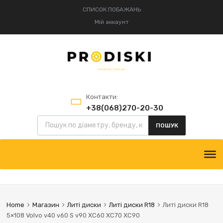
СПИСОК ПОБАЖАНЬ
Мій аккаунт
Контакти:
+38(068)270-20-30
+38(095)834-52-75
ПОШУК
Home
Магазин
Литі диски
Литі диски R18
Литі диски R18
5×108 Volvo v40 v60 S v90 XC60 XC70 XC90