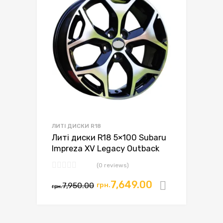
ЛИТІ ДИСКИ R18
Литі диски R18 5×100 Subaru
Impreza XV Legacy Outback
(0 reviews)
7,649.00
7,950.00
грн.
Додати в
грн.