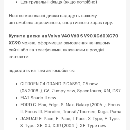
Центрувальні кільця (якщо потрібно)
Нові легкосплавні диски нададуть вашому
автомобілю агресивного, спортивного характеру.
Купити диски на Volvo V40 V60 S V90 XC60 XC70
XC90
можна, оформивши замовлення на нашому
сайті або за телефонами, вказаними в розділі
контакти.
підходять на такі автомобілі як:
CITROEN C4 GRAND PICASSO, C5 new
(05.2008-), C6, Jumpy new, Spacetourer, XM, DS7
FIAT Scudo II new
FORD C-Max, Edge, S-Max, Galaxy (2006-), Focus
II, Focus III, Mondeo, Transit/Tourneo, Kuga, Puma
JAGUAR E-Pace, F-Pace, I-Pace, X-Type, F-Type,
S-Type, XE, XJ, XJR (2004-), XF-Type new