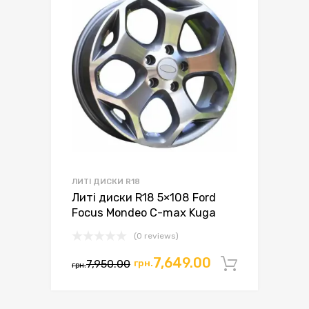
ЛИТІ ДИСКИ R18
Литі диски R18 5×108 Ford
Focus Mondeo C-max Kuga
(0 reviews)
7,649.00
7,950.00
грн.
Додати 
грн.