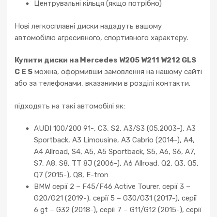
Центрувальні кільця (якщо потрібно)
Нові легкосплавні диски нададуть вашому
автомобілю агресивного, спортивного характеру.
Купити диски на Mercedes W205 W211 W212 GLS
C E S
можна, оформивши замовлення на нашому сайті
або за телефонами, вказаними в розділі контакти.
підходять на такі автомобілі як:
AUDI 100/200 91-, C3, S2, A3/S3 (05.2003-), A3
Sportback, A3 Limousine, A3 Cabrio (2014-), A4,
A4 Allroad, S4, A5, A5 Sportback, S5, A6, S6, A7,
S7, A8, S8, TT 8J (2006-), A6 Allroad, Q2, Q3, Q5,
Q7 (2015-), Q8, E-tron
BMW серії 2 – F45/F46 Active Tourer, серії 3 –
G20/G21 (2019-), серії 5 – G30/G31 (2017-), серії
6 gt – G32 (2018-), серії 7 – G11/G12 (2015-), серії