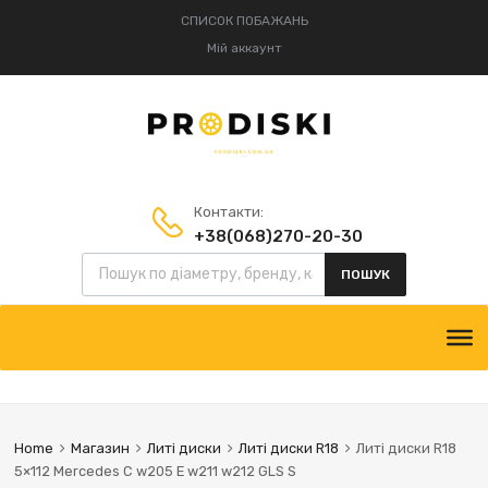
СПИСОК ПОБАЖАНЬ
Мій аккаунт
Контакти:
+38(068)270-20-30
+38(095)834-52-75
ПОШУК
Home
Магазин
Литі диски
Литі диски R18
Литі диски R18
5×112 Mercedes C w205 E w211 w212 GLS S