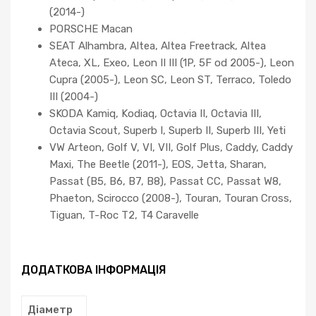
(2014-)
PORSCHE Macan
SEAT Alhambra, Altea, Altea Freetrack, Altea
Ateca, XL, Exeo, Leon II III (1P, 5F od 2005-), Leon
Cupra (2005-), Leon SC, Leon ST, Terraco, Toledo
III (2004-)
SKODA Kamiq, Kodiaq, Octavia II, Octavia III,
Octavia Scout, Superb I, Superb II, Superb III, Yeti
VW Arteon, Golf V, VI, VII, Golf Plus, Caddy, Caddy
Maxi, The Beetle (2011-), EOS, Jetta, Sharan,
Passat (B5, B6, B7, B8), Passat CC, Passat W8,
Phaeton, Scirocco (2008-), Touran, Touran Cross,
Tiguan, T-Roc T2, T4 Caravelle
ДОДАТКОВА ІНФОРМАЦІЯ
Діаметр