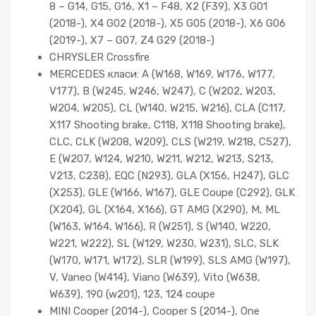
8 – G14, G15, G16, X1 – F48, X2 (F39), X3 G01
(2018-), X4 G02 (2018-), X5 G05 (2018-), X6 G06
(2019-), X7 – G07, Z4 G29 (2018-)
CHRYSLER Crossfire
MERCEDES класи: A (W168, W169, W176, W177,
V177), B (W245, W246, W247), C (W202, W203,
W204, W205), CL (W140, W215, W216), CLA (C117,
X117 Shooting brake, C118, X118 Shooting brake),
CLC, CLK (W208, W209), CLS (W219, W218, C527),
E (W207, W124, W210, W211, W212, W213, S213,
V213, C238), EQC (N293), GLA (X156, H247), GLC
(X253), GLE (W166, W167), GLE Coupe (C292), GLK
(X204), GL (X164, X166), GT AMG (X290), M, ML
(W163, W164, W166), R (W251), S (W140, W220,
W221, W222), SL (W129, W230, W231), SLC, SLK
(W170, W171, W172), SLR (W199), SLS AMG (W197),
V, Vaneo (W414), Viano (W639), Vito (W638,
W639), 190 (w201), 123, 124 coupe
MINI Cooper (2014-), Cooper S (2014-), One