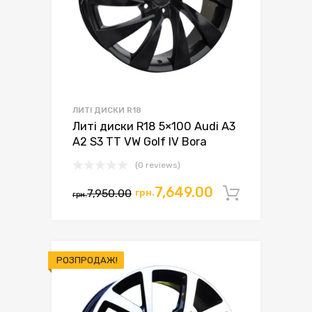
ЛИТІ ДИСКИ R18
Литі диски R18 5×100 Audi A3
A2 S3 TT VW Golf IV Bora
(0 reviews)
7,649.00
7,950.00
грн.
Додати 
грн.
РОЗПРОДАЖ!