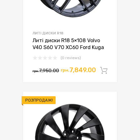
ЛИТІ ДИСКИ R18
Литі диски R18 5×108 Volvo
V40 S60 V70 XC60 Ford Kuga
(0 reviews)
7,849.00
7,950.00
грн.
Додати 
грн.
РОЗПРОДАЖ!