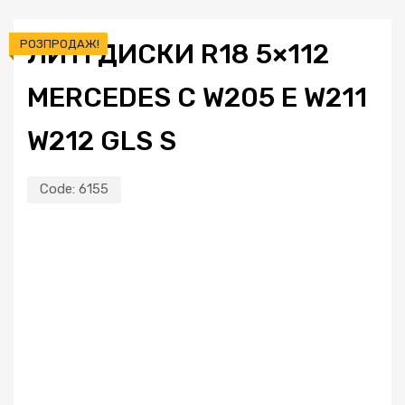
РОЗПРОДАЖ!
ЛИТІ ДИСКИ R18 5×112
MERCEDES C W205 E W211
W212 GLS S
Code:
6155