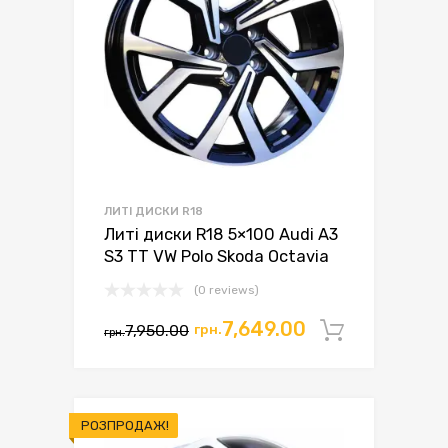
ЛИТІ ДИСКИ R18
Литі диски R18 5×100 Audi A3
S3 TT VW Polo Skoda Octavia
(0 reviews)
7,649.00
7,950.00
грн.
Додати 
грн.
РОЗПРОДАЖ!