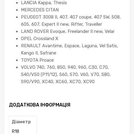
LANCIA Kappa, Thesis
MERCEDES CITAN
PEUGEOT 3008 II, 407, 407 coupe, 407 SW, 508,
605, 607, Expert II new, Rifter, Traveller
LAND ROVER Evoque, Freelander II new, Velar
OPEL Crossland X
RENAULT Avantime, Espace, Laguna, Vel Satis,
Kango II, Safrane
TOYOTA Proace
VOLVO 740, 760, 850, 940, 960, C30, C70,
S40/V50 (P11/12), S60, S70, V60, V70, S80,
S90/V90, XC40, XC60, XC70, XC90
ДОДАТКОВА ІНФОРМАЦІЯ
Діаметр
R18