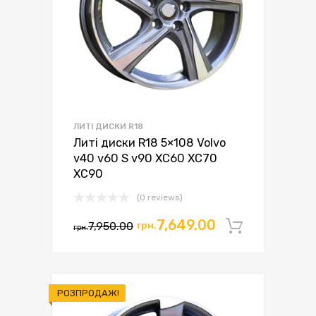
ЛИТІ ДИСКИ R18
Литі диски R18 5×108 Volvo
v40 v60 S v90 XC60 XC70
XC90
(0 reviews)
7,649.00
7,950.00
грн.
Додати 
грн.
РОЗПРОДАЖ!