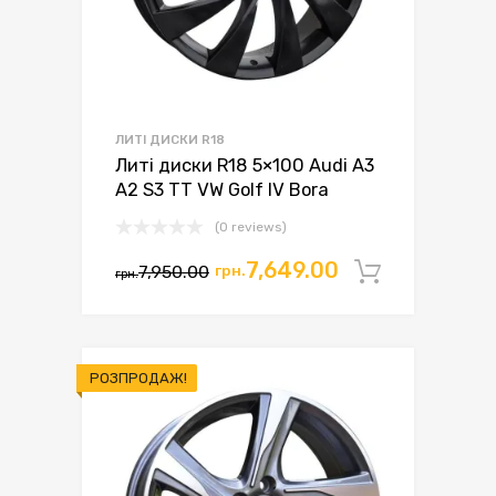
ЛИТІ ДИСКИ R18
Литі диски R18 5×100 Audi A3
A2 S3 TT VW Golf IV Bora
(0 reviews)
7,649.00
7,950.00
грн.
Додати 
грн.
РОЗПРОДАЖ!