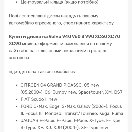
Центрувальні кільця (якщо потрібно)
Нові легкосплавні диски нададуть вашому
автомобілю агресивного, спортивного характеру.
Купити диски на Volvo V40 V60 S V90 XC60 XC70
XC90
можна, оформивши замовлення на нашому
сайті або за телефонами, вказаними в розділі
контакти.
підходять на такі автомобілі як:
CITROEN C4 GRAND PICASSO, C5 new
(05.2008-), C6, Jumpy new, Spacetourer, XM, DS7
FIAT Scudo II new
FORD C-Max, Edge, S-Max, Galaxy (2006-), Focus
II, Focus III, Mondeo, Transit/Tourneo, Kuga, Puma
JAGUAR E-Pace, F-Pace, I-Pace, X-Type, F-Type,
S-Type, XE, XJ, XJR (2004-), XF-Type new