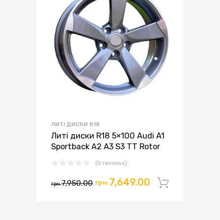
ЛИТІ ДИСКИ R18
Литі диски R18 5×100 Audi A1
Sportback A2 A3 S3 TT Rotor
(0 reviews)
7,649.00
7,950.00
грн.
Додати 
грн.