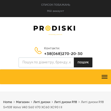
СПИСОК ПОБАЖАНЬ
Мій аккаунт
Контакти:
+38(068)270-20-30
+38(095)834-52-75
ПОШУК
Home
Магазин
Литі диски
Литі диски R18
Литі диски R18
5×108 Volvo V40 S60 V70 XC60 XC90 I II