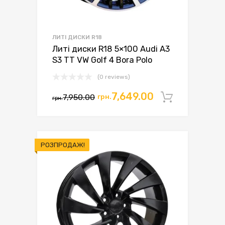
ЛИТІ ДИСКИ R18
Литі диски R18 5×100 Audi A3
S3 TT VW Golf 4 Bora Polo
(0 reviews)
7,649.00
7,950.00
грн.
Додати 
грн.
РОЗПРОДАЖ!