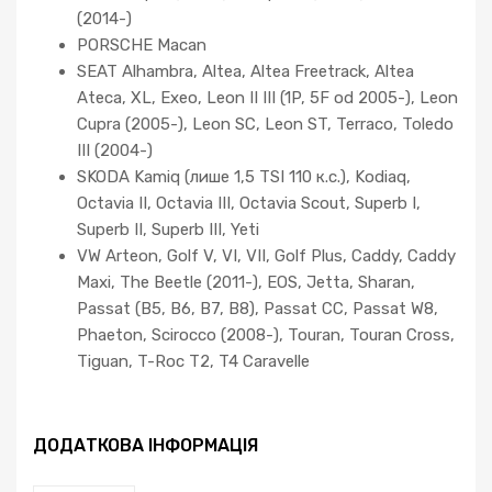
(2014-)
PORSCHE Macan
SEAT Alhambra, Altea, Altea Freetrack, Altea
Ateca, XL, Exeo, Leon II III (1P, 5F od 2005-), Leon
Cupra (2005-), Leon SC, Leon ST, Terraco, Toledo
III (2004-)
SKODA Kamiq (лише 1,5 TSI 110 к.с.), Kodiaq,
Octavia II, Octavia III, Octavia Scout, Superb I,
Superb II, Superb III, Yeti
VW Arteon, Golf V, VI, VII, Golf Plus, Caddy, Caddy
Maxi, The Beetle (2011-), EOS, Jetta, Sharan,
Passat (B5, B6, B7, B8), Passat CC, Passat W8,
Phaeton, Scirocco (2008-), Touran, Touran Cross,
Tiguan, T-Roc T2, T4 Caravelle
ДОДАТКОВА ІНФОРМАЦІЯ