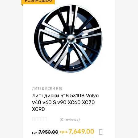
РОЗПРОДАЖ!
ЛИТІ ДИСКИ R18
Литі диски R18 5×108 Volvo
v40 v60 S v90 XC60 XC70
XC90
(0 reviews)
7,649.00
7,950.00
грн.
Додати в
грн.