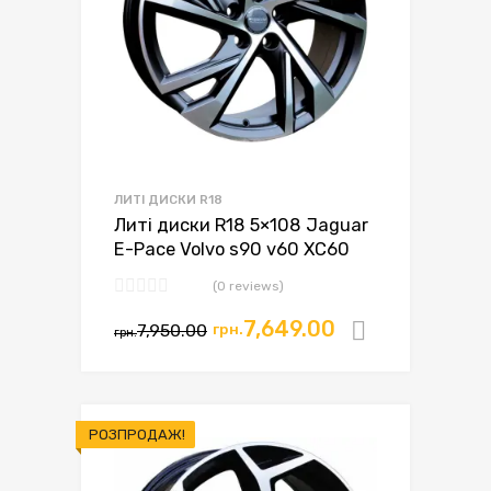
ЛИТІ ДИСКИ R18
Литі диски R18 5×108 Jaguar
E-Pace Volvo s90 v60 XC60
(0 reviews)
7,649.00
7,950.00
грн.
Додати в
грн.
РОЗПРОДАЖ!