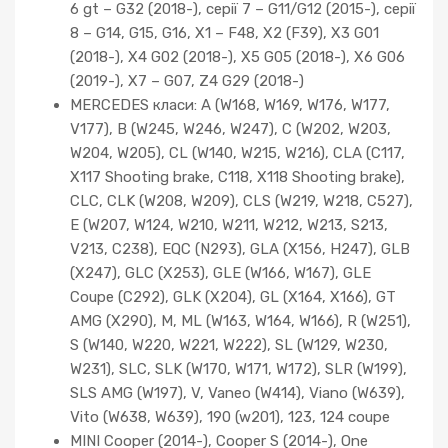
6 gt – G32 (2018-), серії 7 – G11/G12 (2015-), серії
8 – G14, G15, G16, X1 – F48, X2 (F39), X3 G01
(2018-), X4 G02 (2018-), X5 G05 (2018-), X6 G06
(2019-), X7 – G07, Z4 G29 (2018-)
MERCEDES класи: A (W168, W169, W176, W177,
V177), B (W245, W246, W247), C (W202, W203,
W204, W205), CL (W140, W215, W216), CLA (C117,
X117 Shooting brake, C118, X118 Shooting brake),
CLC, CLK (W208, W209), CLS (W219, W218, C527),
E (W207, W124, W210, W211, W212, W213, S213,
V213, C238), EQC (N293), GLA (X156, H247), GLB
(X247), GLC (X253), GLE (W166, W167), GLE
Coupe (C292), GLK (X204), GL (X164, X166), GT
AMG (X290), M, ML (W163, W164, W166), R (W251),
S (W140, W220, W221, W222), SL (W129, W230,
W231), SLC, SLK (W170, W171, W172), SLR (W199),
SLS AMG (W197), V, Vaneo (W414), Viano (W639),
Vito (W638, W639), 190 (w201), 123, 124 coupe
MINI Cooper (2014-), Cooper S (2014-), One