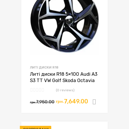
ЛИТІ ДИСКИ R18
Литі диски R18 5×100 Audi A3
S3 TT VW Golf Skoda Octavia
(0 reviews)
7,649.00
7,950.00
грн.
Додати в
грн.