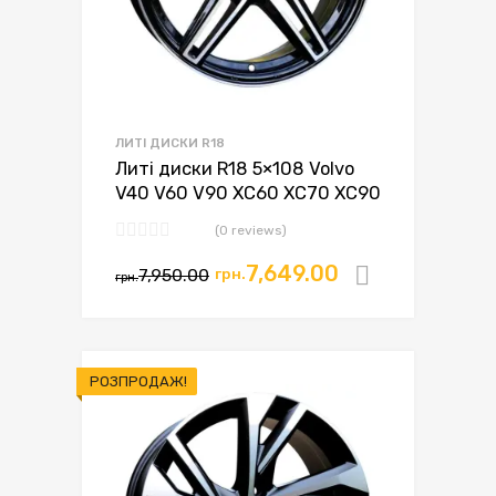
ЛИТІ ДИСКИ R18
Литі диски R18 5×108 Volvo
V40 V60 V90 XC60 XC70 XC90
(0 reviews)
7,649.00
7,950.00
грн.
Додати в
грн.
РОЗПРОДАЖ!