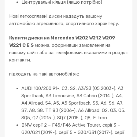
Центрувальні кільця (якщо потрібно)
Нові легкосплавні диски нададуть вашому
автомобілю агресивного, спортивного характеру.
Купити диски на Mercedes W202 W212 W209
W221 C E S
можна, оформивши замовлення на
нашому сайті або за телефонами, вказаними в розділі
контакти.
підходять на такі автомобілі як:
AUDI 100/200 91-, C3, S2, A3/S3 (05.2003-), A3
Sportback, A3 Limousine, A3 Cabrio (2014-), A4,
A4 Allroad, S4, A5, A5 Sportback, S5, A6, S6, A7,
S7, A8, S8, TT 8J (2006-), A6 Allroad, Q2, Q3, Q5,
SQ5, Q7 (2015-), SQ7 (2015-), Q8, E-tron
BMW серії 2 – F45/F46 Active Tourer, серії 3 –
G20/G21 (2019-), серії 5 – G30/G31 (2017-), серії