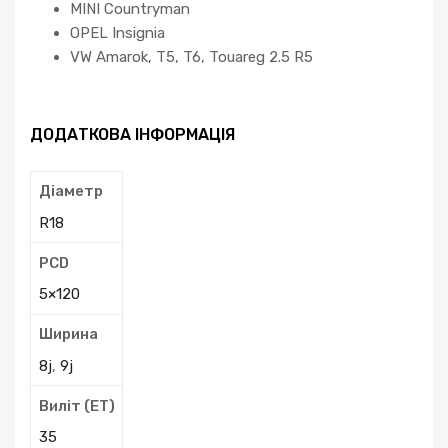
MINI Countryman
OPEL Insignia
VW Amarok, T5, T6, Touareg 2.5 R5
ДОДАТКОВА ІНФОРМАЦІЯ
Діаметр
R18
PCD
5×120
Ширина
8j
,
9j
Виліт (ЕТ)
35