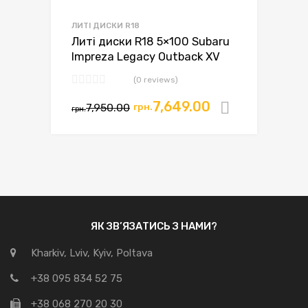
ЛИТІ ДИСКИ R18
Литі диски R18 5×100 Subaru
Impreza Legacy Outback XV
(0 reviews)
7,649.00
7,950.00
грн.
Додати в
грн.
ЯК ЗВ’ЯЗАТИСЬ З НАМИ?
Kharkiv, Lviv, Kyiv, Poltava
+38 095 834 52 75
+38 068 270 20 30