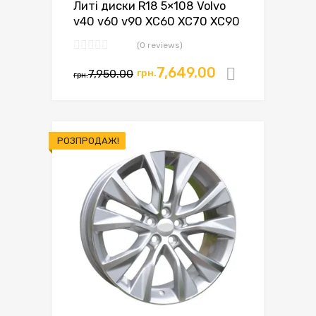
Литі диски R18 5×108 Volvo
v40 v60 v90 XC60 XC70 XC90
(0 reviews)
7,649.00
7,950.00
грн.
Додати в
грн.
РОЗПРОДАЖ!