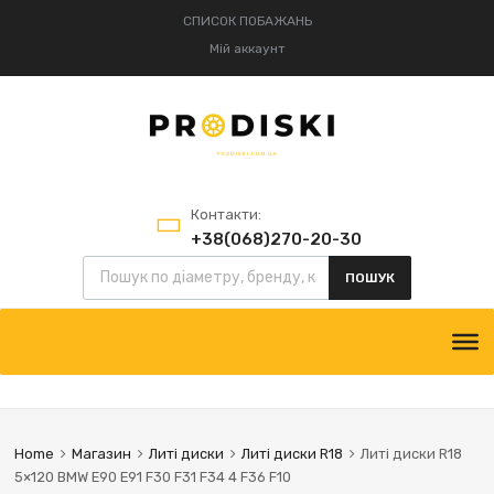
СПИСОК ПОБАЖАНЬ
Мій аккаунт
Контакти:
+38(068)270-20-30
+38(095)834-52-75
ПОШУК
Home
Магазин
Литі диски
Литі диски R18
Литі диски R18
5×120 BMW E90 E91 F30 F31 F34 4 F36 F10