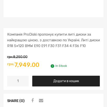
Компанія ProDiski пропонує купити литі диски за
найкращою ціною, з доставкою по Україні. Литі диски
R18 5×120 BMW E90 E91 F30 F31 F34 4 F36 F10
грн.
8,250.00
7,949.00
грн.
In Stock
Додати в кошик
SHARE (0)