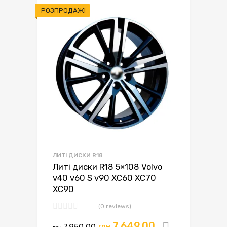
РОЗПРОДАЖ!
ЛИТІ ДИСКИ R18
Литі диски R18 5×108 Volvo
v40 v60 S v90 XC60 XC70
XC90
(0 reviews)
7,649.00
7,950.00
грн.
Додати в