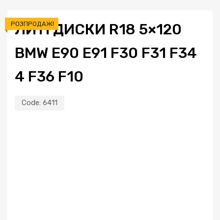
РОЗПРОДАЖ!
ЛИТІ ДИСКИ R18 5×120
BMW E90 E91 F30 F31 F34
4 F36 F10
Code:
6411