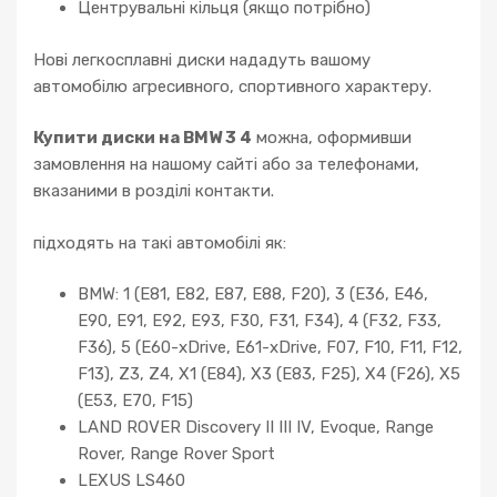
Центрувальні кільця (якщо потрібно)
Нові легкосплавні диски нададуть вашому
автомобілю агресивного, спортивного характеру.
Купити диски на BMW 3 4
можна, оформивши
замовлення на нашому сайті або за телефонами,
вказаними в розділі контакти.
підходять на такі автомобілі як:
BMW: 1 (E81, E82, E87, E88, F20), 3 (E36, E46,
E90, E91, E92, E93, F30, F31, F34), 4 (F32, F33,
F36), 5 (E60-xDrive, E61-xDrive, F07, F10, F11, F12,
F13), Z3, Z4, X1 (E84), X3 (E83, F25), X4 (F26), X5
(E53, E70, F15)
LAND ROVER Discovery II III IV, Evoque, Range
Rover, Range Rover Sport
LEXUS LS460