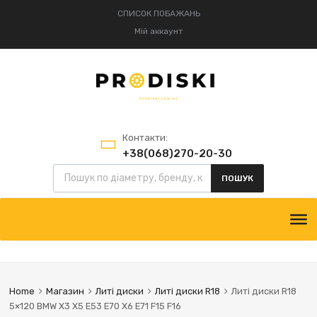
СПИСОК ПОБАЖАНЬ
Мій аккаунт
Контакти:
+38(068)270-20-30
Пошук товарів
+38(095)834-52-75
ПОШУК
Skip
to
content
Home
Магазин
Литі диски
Литі диски R18
Литі диски R18
5×120 BMW X3 X5 E53 E70 X6 E71 F15 F16