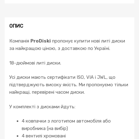
X3
X5
E53
E70
ОПИС
X6
E71
Компанія
ProDiski
пропонує купити нові литі диски
F15
за найкращою ціною, з доставкою по Україні.
F16
кількість
18-дюймові литі диски.
Усі диски мають сертифікати ISO, VIA і JWL, що
підтверджують високу якість. Ми пропонуємо тільки
найкращі, перевірені часом диски.
У комплекті з дисками йдуть:
4 ковпачки з логотипом автомобіля або
виробника (на вибір)
4 вентилі хромовані