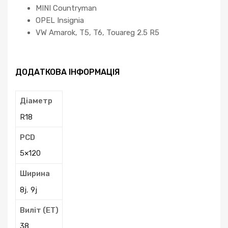
MINI Countryman
OPEL Insignia
VW Amarok, T5, T6, Touareg 2.5 R5
ДОДАТКОВА ІНФОРМАЦІЯ
Діаметр
R18
PCD
5×120
Ширина
8j
,
9j
Виліт (ЕТ)
38