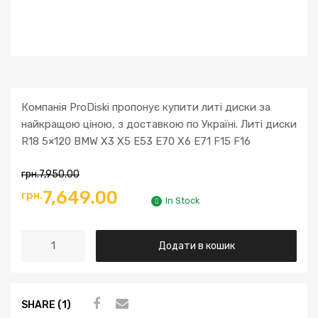
Компанія ProDiski пропонує купити литі диски за
найкращою ціною, з доставкою по Україні. Литі диски
R18 5×120 BMW X3 X5 E53 E70 X6 E71 F15 F16
грн.
7,950.00
Оригінальна
Поточна
7,649.00
грн.
In Stock
ціна:
ціна:
Литі
Додати в кошик
грн.7,950.00.
грн.7,649.00.
диски
R18
5x120
SHARE (1)
BMW