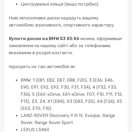
Центрувальні кільця (якщо потрібно)
Нові легкосплавні диски нададуть вашому
автомобілю агресивного, спортивного характеру.
Купити диски на BMW X3 X5 X6
можна, оформивши
замовлення на нашому сайті або за телефонами,
вказаними в розділі контакти.
підходять на такі автомобілі як:
BMW: 1 (E81, E82, E87, E88, F20), 3 (E36, E46,
E90, E91, E92, E93, F30, F31, F34), 4 (F32, F33,
F36), 5 (E60-xDrive, E61-xDrive, F07, F10, F11, F12,
F13), Z3, Z4, X1 (E84), X3 (E83, F25), X4 (F26), X5
(E53, E70, F15)
LAND ROVER Discovery II III IV, Evoque, Range
Rover, Range Rover Sport
LEXUS LS460