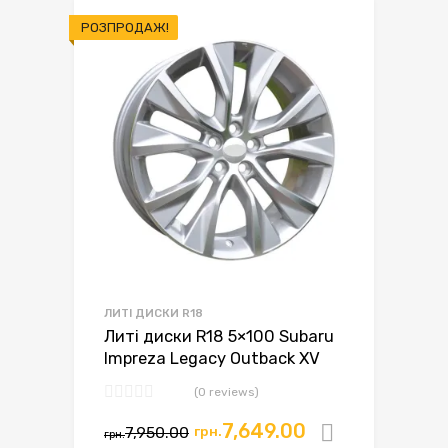
РОЗПРОДАЖ!
ЛИТІ ДИСКИ R18
Литі диски R18 5×100 Subaru
Impreza Legacy Outback XV
(0 reviews)
Оригінальна
Поточна
7,649.00
7,950.00
грн.
Додати в
грн.