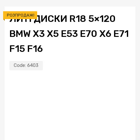
РОЗПРОДАЖ!
ЛИТІ ДИСКИ R18 5×120
BMW X3 X5 E53 E70 X6 E71
F15 F16
Code:
6403