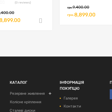
(0 reviews)
9,400.00
грн.
,400.00
8,899.00
грн.
8,899.00
ошик
Додати в кошик
КАТАЛОГ
ІНФОРМАЦІЯ
ПОКУПЦЮ
Резервне живлення
Галерея
Колісне кріплення
Контакти
Сталеві диски