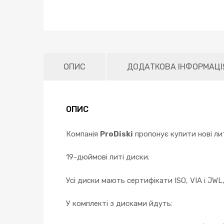
ОПИС
ДОДАТКОВА ІНФОРМАЦІ
ОПИС
Компанія
ProDiski
пропонує купити нові лит
19-дюймові литі диски.
Усі диски мають сертифікати ISO, VIA і JWL
У комплекті з дисками йдуть: