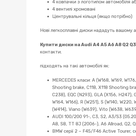
4 ковпачки з логотипом автомобіля аб
4 вентилі хромовані
Центрувальні кільця (якщо потрібно)
Нові легкосплавні диски нададуть вашому 
Купити диски на Audi A4 A5 A6 A8 Q2 Q3
контакти.
підходять на такі автомобілі як:
MERCEDES класи: A (W168, W169, W176, 
Shooting brake, C118, X118 Shooting br
C238), EQC (N293), GLA (X156, H247), 
W164, W166), R (W251), S (W140, W220, 
(W414), Viano (W639), Vito (W638, W639)
AUDI 100/200 91-, C3, S2, A3/S3 (05.200
A8, S8, TT 8J (2006-), A6 Allroad, Q2, Q
BMW серії 2 – F45/F46 Active Tourer, сер