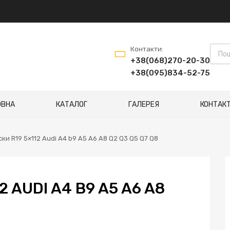
Контакти:
+38(068)270-20-30
+38(095)834-52-75
ОВНА
КАТАЛОГ
ГАЛЕРЕЯ
КОНТАК
ски R19 5×112 Audi A4 b9 A5 A6 A8 Q2 Q3 Q5 Q7 Q8
2 AUDI A4 B9 A5 A6 A8