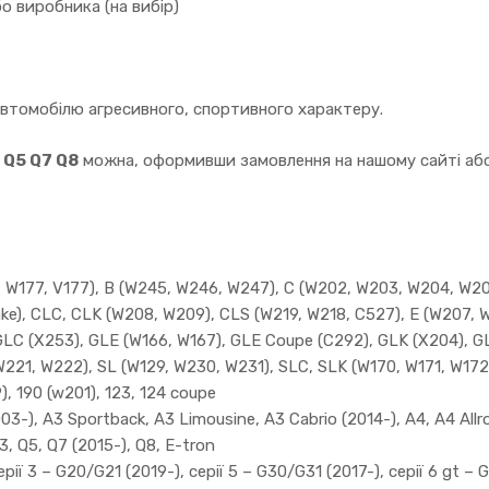
о виробника (на вибір)
автомобілю агресивного, спортивного характеру.
 Q5 Q7 Q8
можна, оформивши замовлення на нашому сайті або 
W177, V177), B (W245, W246, W247), C (W202, W203, W204, W205)
ake), CLC, CLK (W208, W209), CLS (W219, W218, C527), E (W207, 
GLC (X253), GLE (W166, W167), GLE Coupe (C292), GLK (X204), GL
W221, W222), SL (W129, W230, W231), SLC, SLK (W170, W171, W172
, 190 (w201), 123, 124 coupe
3-), A3 Sportback, A3 Limousine, A3 Cabrio (2014-), A4, A4 Allro
3, Q5, Q7 (2015-), Q8, E-tron
ії 3 – G20/G21 (2019-), серії 5 – G30/G31 (2017-), серії 6 gt – G3