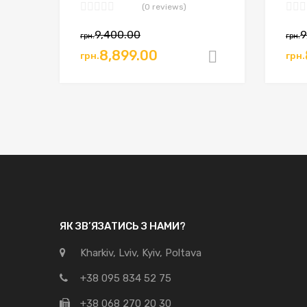
(0 reviews)
9,400.00
9
грн.
грн.
8,899.00
грн.
грн.
Додати в к
ЯК ЗВ’ЯЗАТИСЬ З НАМИ?
Kharkiv, Lviv, Kyiv, Poltava
+38 095 834 52 75
+38 068 270 20 30