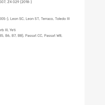
 G07, Z4 G29 (2018-)
005-), Leon SC, Leon ST, Terraco, Toledo III
b III, Yeti
(B5, B6, B7, B8), Passat CC, Passat W8,