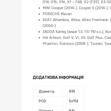
G14, G15, G16, X1 – F48, X2 (F39), X3 G
MINI Cooper (2014-), Cooper S (2014-), 
PORSCHE Macan
SEAT Alhambra, Altea, Altea Freetrack, A
(2004-)
SKODA Kamiq (лише 1,5 TSI 110 к.с.), Kodia
VW Arteon, Golf V, VI, VII, Golf Plus, C
Phaeton, Scirocco (2008-), Touran, Tou
ДОДАТКОВА ІНФОРМАЦІЯ
Діаметр
R19
PCD
5×112
Ширина
8.5j