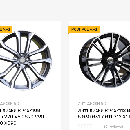
ДАЖ!
РОЗПРОДАЖ!
 ДИСКИ R19
ЛИТІ ДИСКИ R19
і диски R19 5×108
Литі диски R19 5×112
vo V70 V60 S90 V90
5 G30 G31 7 G11 G12 X1
0 XC90
(0 reviews)