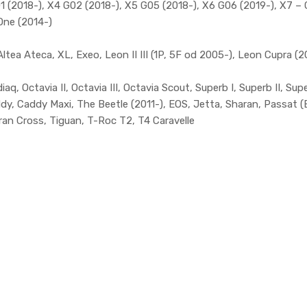
01 (2018-), X4 G02 (2018-), X5 G05 (2018-), X6 G06 (2019-), X7 –
One (2014-)
ltea Ateca, XL, Exeo, Leon II III (1P, 5F od 2005-), Leon Cupra (2
q, Octavia II, Octavia III, Octavia Scout, Superb I, Superb II, Super
addy, Caddy Maxi, The Beetle (2011-), EOS, Jetta, Sharan, Passat 
ran Cross, Tiguan, T-Roc T2, T4 Caravelle