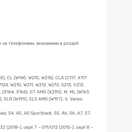
за телефонами, вказаними в розділі
, CL (W140, W215, W216), CLA (C117, X117
W124, W210, W211, W212, W213, S213, V213,
 (X164, X166), GT AMG (X290), M, ML (W163,
), SLR (W199), SLS AMG (W197), V, Vaneo
ad, S4, A5, A5 Sportback, S5, A6, S6, A7, S7,
2 (2018-), серії 7 – G11/G12 (2015-), серії 8 –