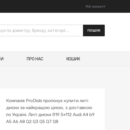
Мій аккаунт
ПОШУК
ТИ
ПРО НАС
КОШИК
Компанія ProDiski пропонує купити литі
диски за найкращою ціною, з доставкою
по Україні. Литі диски R19 5×112 Audi A4 b9
A5 A6 A8 Q2 Q3 Q5 Q7 Q8