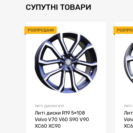
СУПУТНІ ТОВАРИ
РОЗПРОДАЖ!
РОЗПРО
ЛИТІ ДИСКИ R19
ЛИТІ
Литі диски R19 5×108
Лит
Volvo V70 V60 S90 V90
Vol
XC60 XC90
XC6