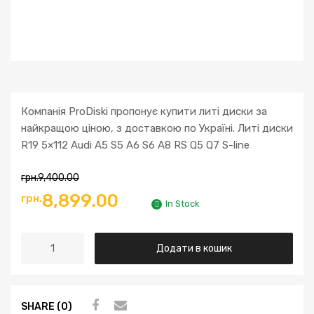
Компанія ProDiski пропонує купити литі диски за
найкращою ціною, з доставкою по Україні. Литі диски
R19 5×112 Audi A5 S5 A6 S6 A8 RS Q5 Q7 S-line
грн.
9,400.00
8,899.00
грн.
In Stock
Додати в кошик
SHARE (0)