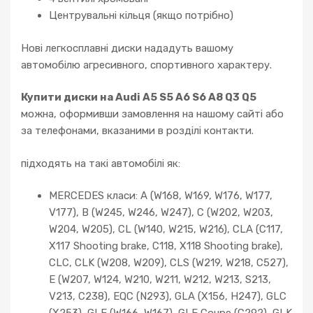
Центрувальні кільця (якщо потрібно)
Нові легкосплавні диски нададуть вашому
автомобілю агресивного, спортивного характеру.
Купити диски на Audi A5 S5 A6 S6 A8 Q3 Q5
можна, оформивши замовлення на нашому сайті або
за телефонами, вказаними в розділі контакти.
підходять на такі автомобілі як:
MERCEDES класи: A (W168, W169, W176, W177,
V177), B (W245, W246, W247), C (W202, W203,
W204, W205), CL (W140, W215, W216), CLA (C117,
X117 Shooting brake, C118, X118 Shooting brake),
CLC, CLK (W208, W209), CLS (W219, W218, C527),
E (W207, W124, W210, W211, W212, W213, S213,
V213, C238), EQC (N293), GLA (X156, H247), GLC