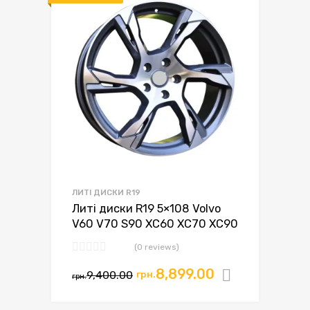
ЛИТІ ДИСКИ R19
Литі диски R19 5×108 Volvo
V60 V70 S90 XC60 XC70 XC90
(0 reviews)
8,899.00
9,400.00
грн.
Додати в
грн.