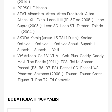
(2014-)
PORSCHE Macan
SEAT Alhambra, Altea, Altea Freetrack, Altea
Ateca, XL, Exeo, Leon II III (1P, 5F od 2005-), Leon
Cupra (2005-), Leon SC, Leon ST, Terraco, Toledo
III (2004-)
SKODA Kamiq (лише 1,5 TSI 110 к.с.), Kodiaq,
Octavia II, Octavia III, Octavia Scout, Superb I,
Superb II, Superb III, Yeti
VW Arteon, Golf V, VI, VII, Golf Plus, Caddy, Caddy
Maxi, The Beetle (2011-), EOS, Jetta, Sharan,
Passat (B5, B6, B7, B8), Passat CC, Passat W8,
Phaeton, Scirocco (2008-), Touran, Touran Cross,
Tiguan, T-Roc T2, T4 Caravelle
ДОДАТКОВА ІНФОРМАЦІЯ