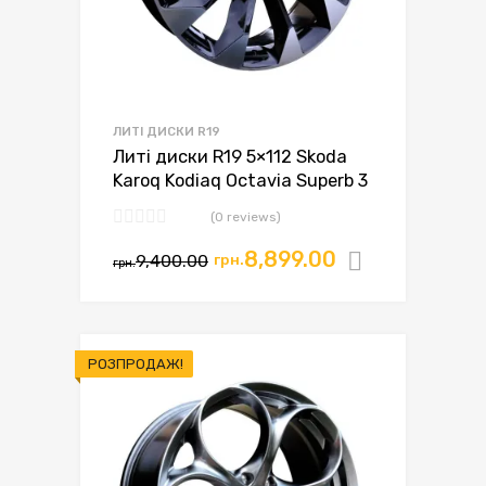
ЛИТІ ДИСКИ R19
Литі диски R19 5×112 Skoda
Karoq Kodiaq Octavia Superb 3
(0 reviews)
8,899.00
9,400.00
грн.
Додати в
грн.
РОЗПРОДАЖ!