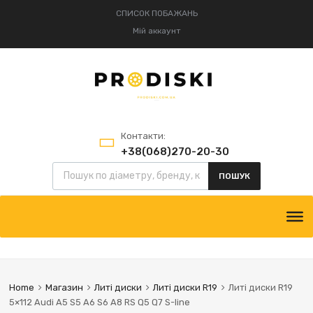
СПИСОК ПОБАЖАНЬ
Мій аккаунт
Контакти:
+38(068)270-20-30
+38(095)834-52-75
ПОШУК
Home
Магазин
Литі диски
Литі диски R19
Литі диски R19
5×112 Audi A5 S5 A6 S6 A8 RS Q5 Q7 S-line