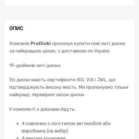
ОПИС
Компанія
ProDiski
пропонує купити нові литі диски
за найкращою ціною, з доставкою по Україні.
19-дюймові литі диски.
Усі диски мають сертифікати ISO, VIA і JWL, що
підтверджують високу якість. Ми пропонуємо тільки
найкращі, перевірені часом диски.
У комплекті з дисками йдуть:
4 ковпачки з логотипом автомобіля або
виробника (на вибір)
4 вентилі хромовані