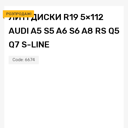
РОЗПРОДАЖ!
ЛИТІ ДИСКИ R19 5×112
AUDI A5 S5 A6 S6 A8 RS Q5
Q7 S-LINE
Code:
6674