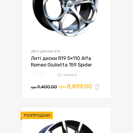
ЛИТІ ДИСКИ R19
Литі диски R19 5×110 Alfa
Romeo Giulietta 159 Spider
(0 reviews)
8,899.00
9,400.00
грн.
Додати в
грн.
РОЗПРОДАЖ!