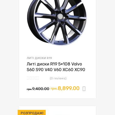
ЛИТІ ДИСКИ R19
Литі диски R19 5×108 Volvo
S60 S90 V40 V60 XC60 XC90
(0 reviews)
8,899.00
9,400.00
грн.
Додати в
грн.
РОЗПРОДАЖ!