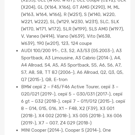
(X253), GLE (W166, W167), GLE Coupe (C292), GLK
(X204), GL (X164, X166), GT AMG (X290), M, ML
(W163, W164, W166), R (W251), S (W140, W220,
W221, W222), SL (W129, W230, W231), SLC, SLK
(W170, W171, W172), SLR (W199), SLS AMG (W197),
V, Vaneo (W414), Viano (W639), Vito (W638,
W639), 190 (w201), 123, 124 coupe
AUDI 100/200 91-, C3, S2, A3/S3 (05.2003-), A3
Sportback, A3 Limousine, A3 Cabrio (2014-), A4,
A4 Allroad, S4, A5, A5 Sportback, S5, A6, S6, A7,
S7, A8, S8, TT 8J (2006-), A6 Allroad, Q2, Q3, Q5,
Q7 (2015-), Q8, E-tron
BMW серії 2 – F45/F46 Active Tourer, серії 3 –
G20/G21 (2019-), серії 5 – G30/G31 (2017-), серії
6 gt – G32 (2018-), серії 7 – G11/G12 (2015-), серії
8 – G14, G15, G16, X1 – F48, X2 (F39), X3 G01
(2018-), X4 G02 (2018-), X5 G05 (2018-), X6 G06
(2019-), X7 – G07, Z4 G29 (2018-)
MINI Cooper (2014-), Cooper S (2014-), One