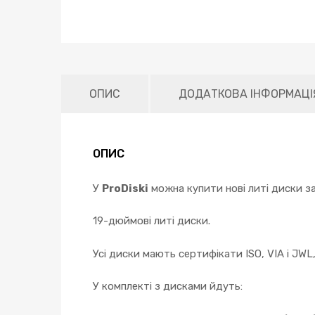
ОПИС
ДОДАТКОВА ІНФОРМАЦІ
ОПИС
У
ProDiski
можна купити нові литі диски за
19-дюймові литі диски.
Усі диски мають сертифікати ISO, VIA і JWL
У комплекті з дисками йдуть: