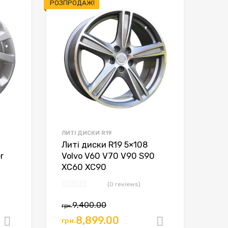
РОЗПРОДАЖ!
ЛИТІ ДИСКИ R19
Литі диски R19 5×108
r
Volvo V60 V70 V90 S90
XC60 XC90
(0 reviews)
9,400.00
грн.
8,899.00
грн.
Додати в кошик
Додати в к