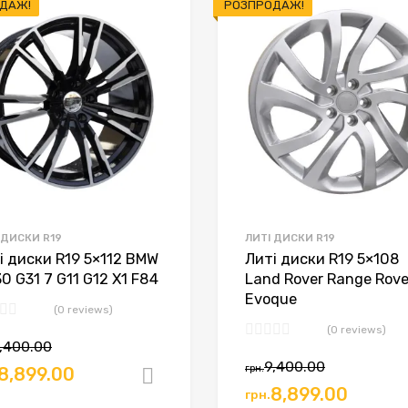
ДАЖ!
РОЗПРОДАЖ!
 ДИСКИ R19
ЛИТІ ДИСКИ R19
і диски R19 5×112 BMW
Литі диски R19 5×108
30 G31 7 G11 G12 X1 F84
Land Rover Range Rove
Evoque
(0 reviews)
(0 reviews)
,400.00
9,400.00
грн.
8,899.00
Додати в кошик
8,899.00
грн.
ошик