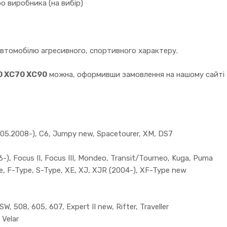
о виробника (на вибір)
автомобілю агресивного, спортивного характеру.
0 XC70 XC90
можна, оформивши замовлення на нашому сайті а
5.2008-), C6, Jumpy new, Spacetourer, XM, DS7
), Focus II, Focus III, Mondeo, Transit/Tourneo, Kuga, Puma
, F-Type, S-Type, XE, XJ, XJR (2004-), XF-Type new
, 508, 605, 607, Expert II new, Rifter, Traveller
 Velar