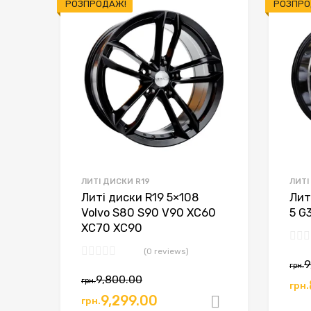
РОЗПРОДАЖ!
РОЗПРО
ЛИТІ ДИСКИ R19
ЛИТІ
Литі диски R19 5×108
Лит
Volvo S80 S90 V90 XC60
5 G
XC70 XC90
(0 reviews)
9
грн.
9,800.00
грн.
грн.
9,299.00
грн.
Додати в к