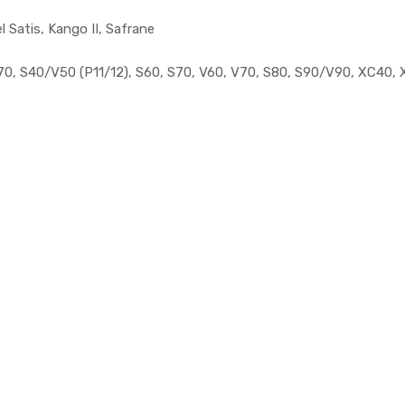
Satis, Kango II, Safrane
70, S40/V50 (P11/12), S60, S70, V60, V70, S80, S90/V90, XC40,