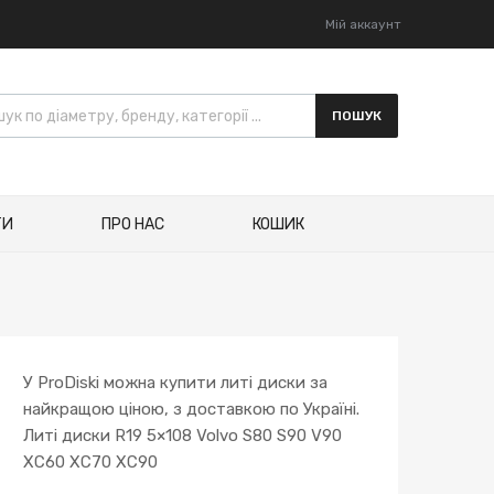
Мій аккаунт
ПОШУК
ТИ
ПРО НАС
КОШИК
У ProDiski можна купити литі диски за
найкращою ціною, з доставкою по Україні.
Литі диски R19 5×108 Volvo S80 S90 V90
XC60 XC70 XC90