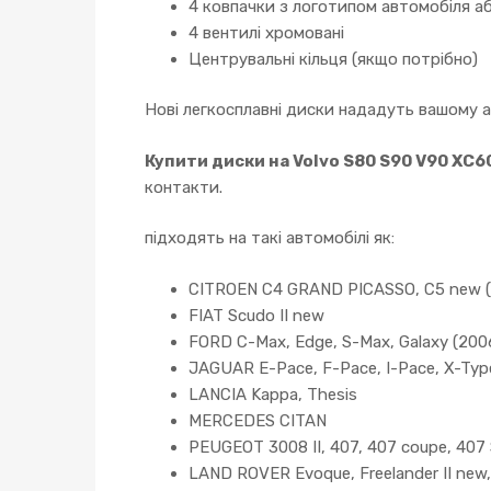
4 ковпачки з логотипом автомобіля аб
4 вентилі хромовані
Центрувальні кільця (якщо потрібно)
Нові легкосплавні диски нададуть вашому 
Купити диски на Volvo S80 S90 V90 XC6
контакти.
підходять на такі автомобілі як:
CITROEN C4 GRAND PICASSO, C5 new (0
FIAT Scudo II new
FORD C-Max, Edge, S-Max, Galaxy (2006-
JAGUAR E-Pace, F-Pace, I-Pace, X-Type
LANCIA Kappa, Thesis
MERCEDES CITAN
PEUGEOT 3008 II, 407, 407 coupe, 407 SW
LAND ROVER Evoque, Freelander II new,