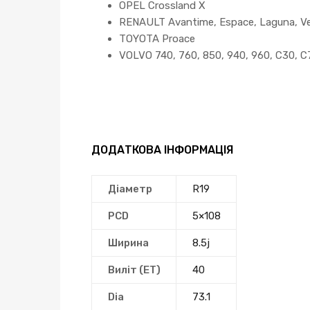
OPEL Crossland X
RENAULT Avantime, Espace, Laguna, Vel 
TOYOTA Proace
VOLVO 740, 760, 850, 940, 960, C30, C
ДОДАТКОВА ІНФОРМАЦІЯ
Діаметр
R19
PCD
5×108
Ширина
8.5j
Виліт (ЕТ)
40
Dia
73.1