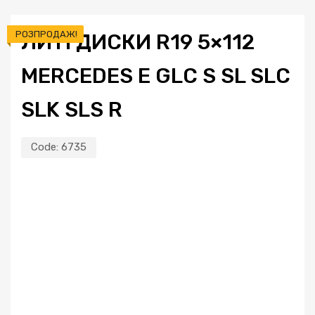
РОЗПРОДАЖ!
ЛИТІ ДИСКИ R19 5×112
MERCEDES E GLC S SL SLC
SLK SLS R
Code:
6735