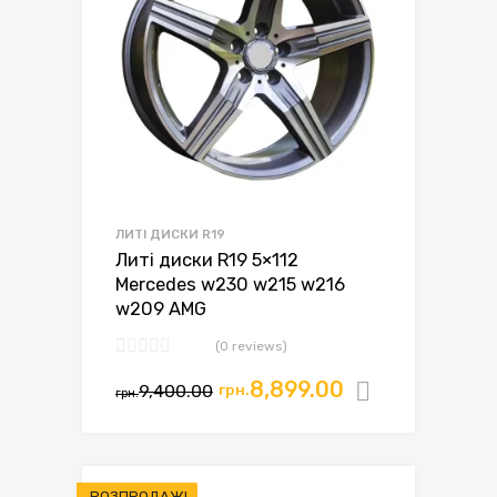
ЛИТІ ДИСКИ R19
Литі диски R19 5×112
Mercedes w230 w215 w216
w209 AMG
(0 reviews)
8,899.00
9,400.00
грн.
Додати в
грн.
РОЗПРОДАЖ!