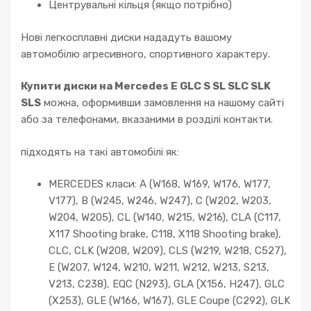
Центрувальні кільця (якщо потрібно)
Нові легкосплавні диски нададуть вашому
автомобілю агресивного, спортивного характеру.
Купити диски на Mercedes E GLC S SL SLC SLK
SLS
можна, оформивши замовлення на нашому сайті
або за телефонами, вказаними в розділі контакти.
підходять на такі автомобілі як:
MERCEDES класи: A (W168, W169, W176, W177,
V177), B (W245, W246, W247), C (W202, W203,
W204, W205), CL (W140, W215, W216), CLA (C117,
X117 Shooting brake, C118, X118 Shooting brake),
CLC, CLK (W208, W209), CLS (W219, W218, C527),
E (W207, W124, W210, W211, W212, W213, S213,
V213, C238), EQC (N293), GLA (X156, H247), GLC
(X253), GLE (W166, W167), GLE Coupe (C292), GLK