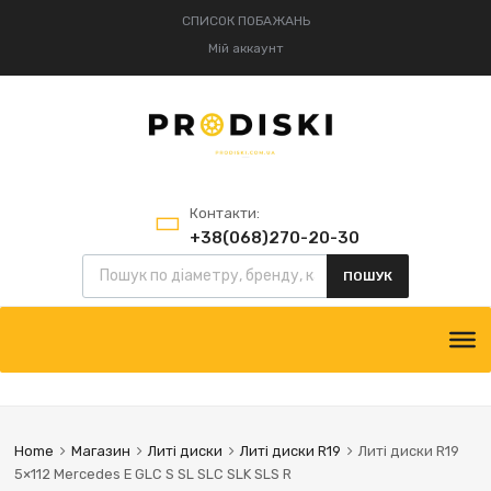
СПИСОК ПОБАЖАНЬ
Мій аккаунт
Контакти:
+38(068)270-20-30
+38(095)834-52-75
ПОШУК
Home
Магазин
Литі диски
Литі диски R19
Литі диски R19
5×112 Mercedes E GLC S SL SLC SLK SLS R