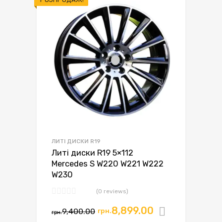
ЛИТІ ДИСКИ R19
Литі диски R19 5×112
Mercedes S W220 W221 W222
W230
(0 reviews)
8,899.00
9,400.00
грн.
Додати в
грн.