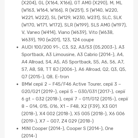
(X204), GL (X164, X166), GT AMG (X290), M, ML
(W163, W164, W166), R (W251), S (W140, W220,
W221, W222), SL (W129, W230, W231), SLC, SLK
(W170, W171, W172), SLR (W199), SLS AMG (W197),
V, Vaneo (W414), Viano (W639), Vito (W638,
W639), 190 (w201), 123, 124 coupe
AUDI 100/200 91-, C3, S2, A3/S3 (05.2003-), A3
Sportback, A3 Limousine, A3 Cabrio (2014-), A4,
A4 Allroad, S4, A5, A5 Sportback, S5, A6, S6, A7,
S7, A8, S8, TT 8J (2006-), A6 Allroad, Q2, Q3, Q5,
Q7 (2015-), Q8, E-tron
BMW серії 2 – F45/F46 Active Tourer, серії 3 –
G20/G21 (2019-), серії 5 – G30/G31 (2017-), серії
6 gt – G32 (2018-), серії 7 – G11/G12 (2015-), серії
8 – G14, G15, G16, X1 – F48, X2 (F39), X3 G01
(2018-), X4 G02 (2018-), X5 G05 (2018-), X6 G06
(2019-), X7 – G07, Z4 G29 (2018-)
MINI Cooper (2014-), Cooper S (2014-), One
(2014-)