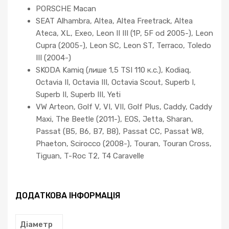
PORSCHE Macan
SEAT Alhambra, Altea, Altea Freetrack, Altea
Ateca, XL, Exeo, Leon II III (1P, 5F od 2005-), Leon
Cupra (2005-), Leon SC, Leon ST, Terraco, Toledo
III (2004-)
SKODA Kamiq (лише 1,5 TSI 110 к.с.), Kodiaq,
Octavia II, Octavia III, Octavia Scout, Superb I,
Superb II, Superb III, Yeti
VW Arteon, Golf V, VI, VII, Golf Plus, Caddy, Caddy
Maxi, The Beetle (2011-), EOS, Jetta, Sharan,
Passat (B5, B6, B7, B8), Passat CC, Passat W8,
Phaeton, Scirocco (2008-), Touran, Touran Cross,
Tiguan, T-Roc T2, T4 Caravelle
ДОДАТКОВА ІНФОРМАЦІЯ
Діаметр