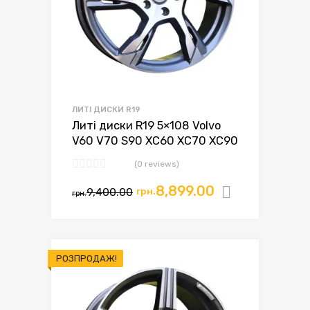
ЛИТІ ДИСКИ R19
Литі диски R19 5×108 Volvo
V60 V70 S90 XC60 XC70 XC90
(0 reviews)
8,899.00
9,400.00
грн.
Додати в
грн.
РОЗПРОДАЖ!