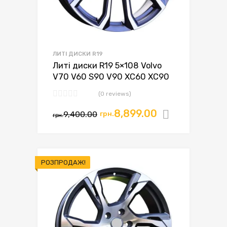
ЛИТІ ДИСКИ R19
Литі диски R19 5×108 Volvo
V70 V60 S90 V90 XC60 XC90
(0 reviews)
8,899.00
9,400.00
грн.
Додати в
грн.
РОЗПРОДАЖ!