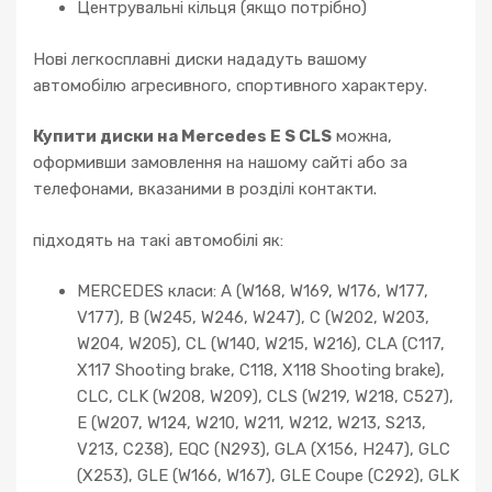
Центрувальні кільця (якщо потрібно)
Нові легкосплавні диски нададуть вашому
автомобілю агресивного, спортивного характеру.
Купити диски на Mercedes E S CLS
можна,
оформивши замовлення на нашому сайті або за
телефонами, вказаними в розділі контакти.
підходять на такі автомобілі як:
MERCEDES класи: A (W168, W169, W176, W177,
V177), B (W245, W246, W247), C (W202, W203,
W204, W205), CL (W140, W215, W216), CLA (C117,
X117 Shooting brake, C118, X118 Shooting brake),
CLC, CLK (W208, W209), CLS (W219, W218, C527),
E (W207, W124, W210, W211, W212, W213, S213,
V213, C238), EQC (N293), GLA (X156, H247), GLC
(X253), GLE (W166, W167), GLE Coupe (C292), GLK