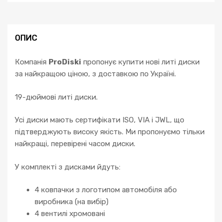
E
W211
W212
S
ОПИС
W221
CLS
Компанія
ProDiski
пропонує купити нові литі диски
кількість
за найкращою ціною, з доставкою по Україні.
19-дюймові литі диски.
Усі диски мають сертифікати ISO, VIA і JWL, що
підтверджують високу якість. Ми пропонуємо тільки
найкращі, перевірені часом диски.
У комплекті з дисками йдуть:
4 ковпачки з логотипом автомобіля або
виробника (на вибір)
4 вентилі хромовані