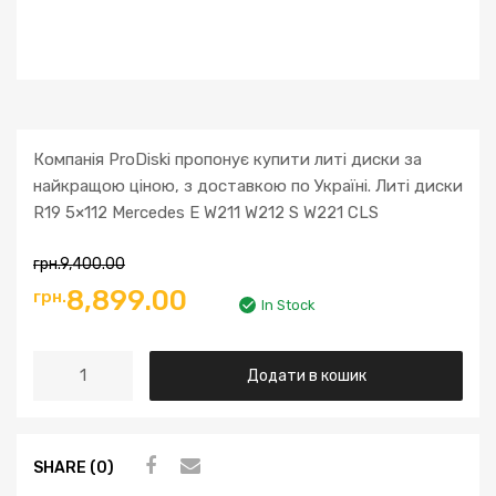
Компанія ProDiski пропонує купити литі диски за
найкращою ціною, з доставкою по Україні. Литі диски
R19 5×112 Mercedes E W211 W212 S W221 CLS
грн.
9,400.00
Оригінальна
Поточна
8,899.00
грн.
In Stock
ціна:
ціна:
Литі
Додати в кошик
грн.9,400.00.
грн.8,899.00.
диски
R19
5x112
SHARE (0)
Mercedes