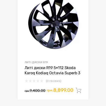
ЛИТІ ДИСКИ R19
Литі диски R19 5×112 Skoda
Karoq Kodiaq Octavia Superb 3
(0 reviews)
Оригінальна
Поточна
8,899.00
9,400.00
грн.
Додати 
грн.
ціна:
ціна:
грн.9,400.00.
грн.8,899.00.