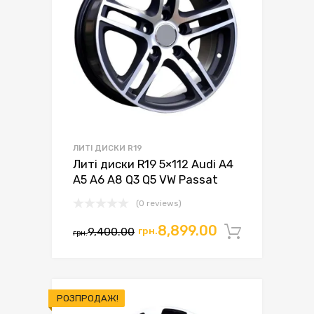
ЛИТІ ДИСКИ R19
Литі диски R19 5×112 Audi A4
A5 A6 A8 Q3 Q5 VW Passat
(0 reviews)
Оригінальна
Поточна
8,899.00
9,400.00
грн.
Додати 
грн.
ціна:
ціна:
грн.9,400.00.
грн.8,899.00.
РОЗПРОДАЖ!