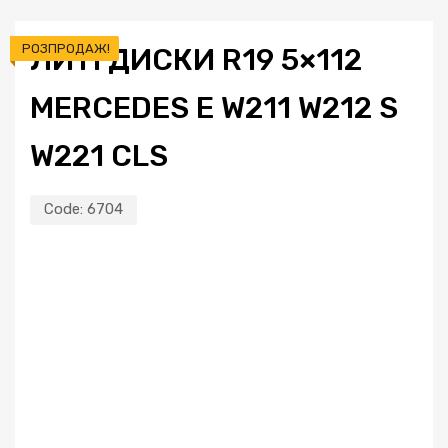
РОЗПРОДАЖ!
ЛИТІ ДИСКИ R19 5×112
MERCEDES E W211 W212 S
W221 CLS
Code:
6704