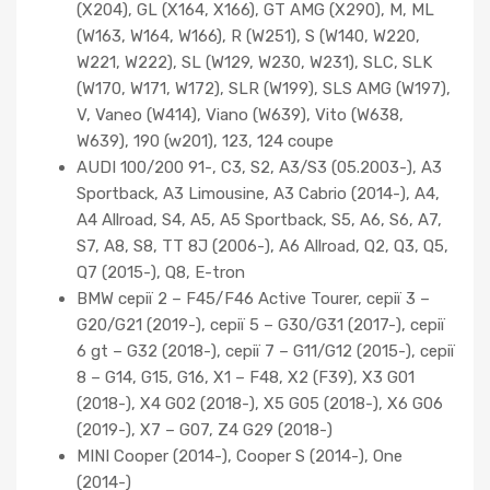
(X204), GL (X164, X166), GT AMG (X290), M, ML
(W163, W164, W166), R (W251), S (W140, W220,
W221, W222), SL (W129, W230, W231), SLC, SLK
(W170, W171, W172), SLR (W199), SLS AMG (W197),
V, Vaneo (W414), Viano (W639), Vito (W638,
W639), 190 (w201), 123, 124 coupe
AUDI 100/200 91-, C3, S2, A3/S3 (05.2003-), A3
Sportback, A3 Limousine, A3 Cabrio (2014-), A4,
A4 Allroad, S4, A5, A5 Sportback, S5, A6, S6, A7,
S7, A8, S8, TT 8J (2006-), A6 Allroad, Q2, Q3, Q5,
Q7 (2015-), Q8, E-tron
BMW серії 2 – F45/F46 Active Tourer, серії 3 –
G20/G21 (2019-), серії 5 – G30/G31 (2017-), серії
6 gt – G32 (2018-), серії 7 – G11/G12 (2015-), серії
8 – G14, G15, G16, X1 – F48, X2 (F39), X3 G01
(2018-), X4 G02 (2018-), X5 G05 (2018-), X6 G06
(2019-), X7 – G07, Z4 G29 (2018-)
MINI Cooper (2014-), Cooper S (2014-), One
(2014-)