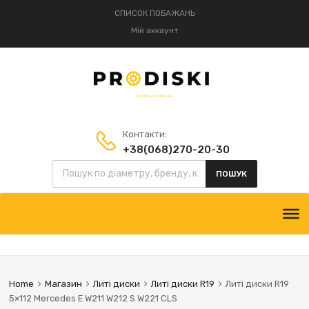
СПИСОК ПОБАЖАНЬ
Мій аккаунт
Контакти:
+38(068)270-20-30
Пошук товарів
+38(095)834-52-75
ПОШУК
Skip
to
content
Home
Магазин
Литі диски
Литі диски R19
Литі диски R19
5×112 Mercedes E W211 W212 S W221 CLS