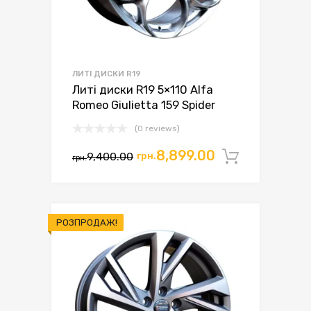
ЛИТІ ДИСКИ R19
Литі диски R19 5×110 Alfa
Romeo Giulietta 159 Spider
(0 reviews)
Оригінальна
Поточна
8,899.00
9,400.00
грн.
Додати 
грн.
ціна:
ціна:
грн.9,400.00.
грн.8,899.00.
РОЗПРОДАЖ!