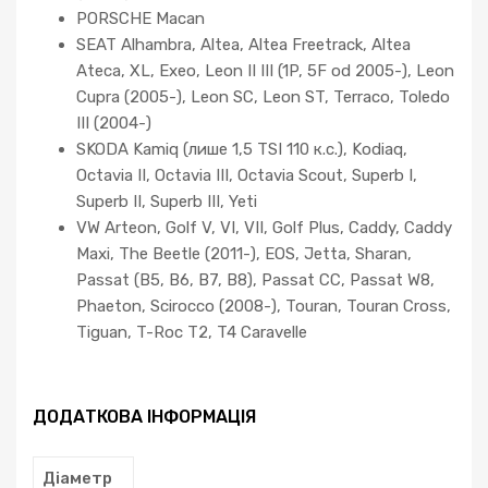
PORSCHE Macan
SEAT Alhambra, Altea, Altea Freetrack, Altea
Ateca, XL, Exeo, Leon II III (1P, 5F od 2005-), Leon
Cupra (2005-), Leon SC, Leon ST, Terraco, Toledo
III (2004-)
SKODA Kamiq (лише 1,5 TSI 110 к.с.), Kodiaq,
Octavia II, Octavia III, Octavia Scout, Superb I,
Superb II, Superb III, Yeti
VW Arteon, Golf V, VI, VII, Golf Plus, Caddy, Caddy
Maxi, The Beetle (2011-), EOS, Jetta, Sharan,
Passat (B5, B6, B7, B8), Passat CC, Passat W8,
Phaeton, Scirocco (2008-), Touran, Touran Cross,
Tiguan, T-Roc T2, T4 Caravelle
ДОДАТКОВА ІНФОРМАЦІЯ
Діаметр