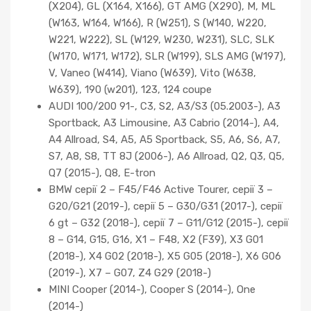
(X204), GL (X164, X166), GT AMG (X290), M, ML
(W163, W164, W166), R (W251), S (W140, W220,
W221, W222), SL (W129, W230, W231), SLC, SLK
(W170, W171, W172), SLR (W199), SLS AMG (W197),
V, Vaneo (W414), Viano (W639), Vito (W638,
W639), 190 (w201), 123, 124 coupe
AUDI 100/200 91-, C3, S2, A3/S3 (05.2003-), A3
Sportback, A3 Limousine, A3 Cabrio (2014-), A4,
A4 Allroad, S4, A5, A5 Sportback, S5, A6, S6, A7,
S7, A8, S8, TT 8J (2006-), A6 Allroad, Q2, Q3, Q5,
Q7 (2015-), Q8, E-tron
BMW серії 2 – F45/F46 Active Tourer, серії 3 –
G20/G21 (2019-), серії 5 – G30/G31 (2017-), серії
6 gt – G32 (2018-), серії 7 – G11/G12 (2015-), серії
8 – G14, G15, G16, X1 – F48, X2 (F39), X3 G01
(2018-), X4 G02 (2018-), X5 G05 (2018-), X6 G06
(2019-), X7 – G07, Z4 G29 (2018-)
MINI Cooper (2014-), Cooper S (2014-), One
(2014-)