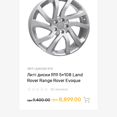
ЛИТІ ДИСКИ R19
Литі диски R19 5×108 Land
Rover Range Rover Evoque
(0 reviews)
Оригінальна
Поточна
8,899.00
9,400.00
грн.
Додати 
грн.
ціна:
ціна:
грн.9,400.00.
грн.8,899.00.