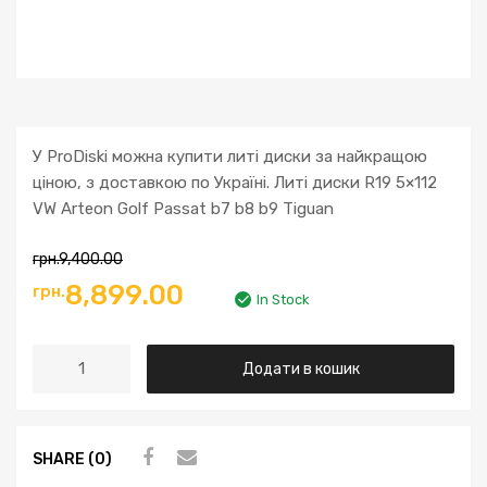
У ProDiski можна купити литі диски за найкращою
ціною, з доставкою по Україні. Литі диски R19 5×112
VW Arteon Golf Passat b7 b8 b9 Tiguan
грн.
9,400.00
Оригінальна
Поточна
8,899.00
грн.
In Stock
ціна:
ціна:
Литі
Додати в кошик
грн.9,400.00.
грн.8,899.00.
диски
R19
5x112
SHARE (0)
VW