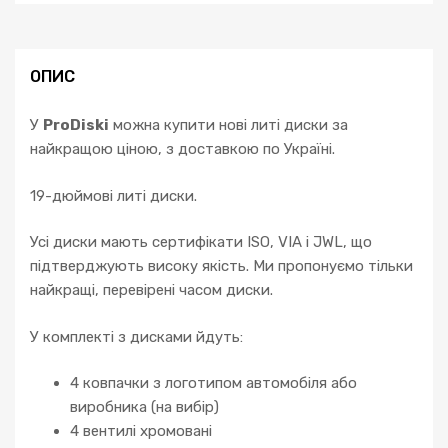
Arteon
Golf
Passat
b7
ОПИС
b8
b9
У
ProDiski
можна купити нові литі диски за
Tiguan
найкращою ціною, з доставкою по Україні.
кількість
19-дюймові литі диски.
Усі диски мають сертифікати ISO, VIA і JWL, що
підтверджують високу якість. Ми пропонуємо тільки
найкращі, перевірені часом диски.
У комплекті з дисками йдуть:
4 ковпачки з логотипом автомобіля або
виробника (на вибір)
4 вентилі хромовані