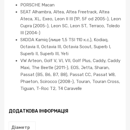
PORSCHE Macan
SEAT Alhambra, Altea, Altea Freetrack, Altea
Ateca, XL, Exeo, Leon II III (1P, 5F od 2005-), Leon
Cupra (2005-), Leon SC, Leon ST, Terraco, Toledo
III (2004-)
SKODA Kamiq (лише 1,5 TSI 110 к.с.), Kodiaq,
Octavia II, Octavia III, Octavia Scout, Superb I,
Superb II, Superb III, Yeti
VW Arteon, Golf V, VI, VII, Golf Plus, Caddy, Caddy
Maxi, The Beetle (2011-), EOS, Jetta, Sharan,
Passat (B5, B6, B7, B8), Passat CC, Passat W8,
Phaeton, Scirocco (2008-), Touran, Touran Cross,
Tiguan, T-Roc T2, T4 Caravelle
ДОДАТКОВА ІНФОРМАЦІЯ
Діаметр