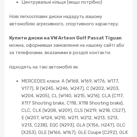
Центрувальні кільця (якщо потрібно)
Нові легкосплавні диски нададуть вашому
автомобілю агресивного, спортивного характеру.
Купити диски на VW Arteon Golf Passat Tiguan
можна, оформивши замовлення на нашому сайті або
за телефонами, вказаними в розділі контакти.
підходять на такі автомобілі як:
MERCEDES класи: A (W168, W169, W176, W177,
V177), B (W245, W246, W247), C (W202, W203,
W204, W205), CL (W140, W215, W216), CLA (C117,
X117 Shooting brake, C118, X118 Shooting brake),
CLC, CLK (W208, W209), CLS (W219, W218, C527),
E (W207, W124, W210, W211, W212, W213, S213,
V213, C238), EQC (N293), GLA (X156, H247), GLC
(X253), GLE (W166, W167), GLE Coupe (C292), GLK