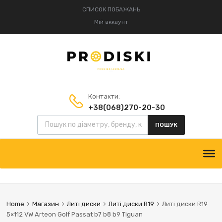
СПИСОК ПОБАЖАНЬ
Мій аккаунт
Контакти:
+38(068)270-20-30
Пошук товарів
+38(095)834-52-75
ПОШУК
Skip
to
content
Home
Магазин
Литі диски
Литі диски R19
Литі диски R19
5×112 VW Arteon Golf Passat b7 b8 b9 Tiguan