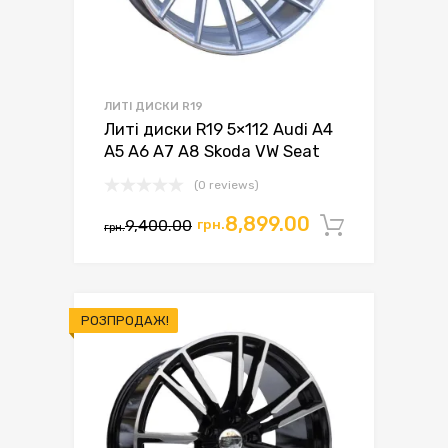
ЛИТІ ДИСКИ R19
Литі диски R19 5×112 Audi A4
A5 A6 A7 A8 Skoda VW Seat
(0 reviews)
Оригінальна
Поточна
8,899.00
9,400.00
грн.
Додати 
грн.
ціна:
ціна:
грн.9,400.00.
грн.8,899.00.
РОЗПРОДАЖ!