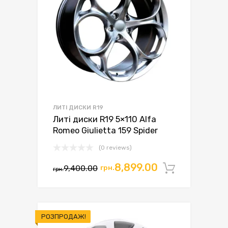
ЛИТІ ДИСКИ R19
Литі диски R19 5×110 Alfa
Romeo Giulietta 159 Spider
(0 reviews)
Оригінальна
Поточна
8,899.00
9,400.00
грн.
Додати 
грн.
ціна:
ціна:
грн.9,400.00.
грн.8,899.00.
РОЗПРОДАЖ!