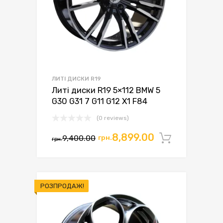
ЛИТІ ДИСКИ R19
Литі диски R19 5×112 BMW 5
G30 G31 7 G11 G12 X1 F84
(0 reviews)
Оригінальна
Поточна
8,899.00
9,400.00
грн.
Додати 
грн.
ціна:
ціна:
грн.9,400.00.
грн.8,899.00.
РОЗПРОДАЖ!