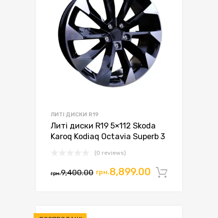
ЛИТІ ДИСКИ R19
Литі диски R19 5×112 Skoda
Karoq Kodiaq Octavia Superb 3
(0 reviews)
Оригінальна
Поточна
8,899.00
9,400.00
грн.
Додати 
грн.
ціна:
ціна:
грн.9,400.00.
грн.8,899.00.