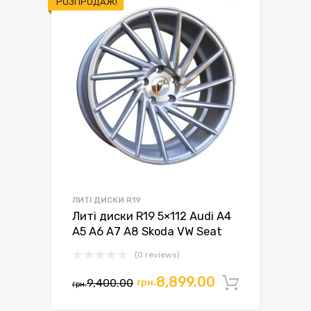
РОЗПРОДАЖ!
ЛИТІ ДИСКИ R19
Литі диски R19 5×112 Audi A4
A5 A6 A7 A8 Skoda VW Seat
(0 reviews)
Оригінальна
Поточна
8,899.00
9,400.00
грн.
Додати 
грн.
ціна:
ціна: