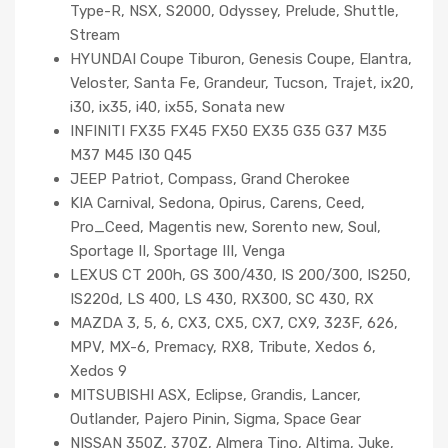
Type-R, NSX, S2000, Odyssey, Prelude, Shuttle,
Stream
HYUNDAI Coupe Tiburon, Genesis Coupe, Elantra,
Veloster, Santa Fe, Grandeur, Tucson, Trajet, ix20,
i30, ix35, i40, ix55, Sonata new
INFINITI FX35 FX45 FX50 EX35 G35 G37 M35
M37 M45 I30 Q45
JEEP Patriot, Compass, Grand Cherokee
KIA Carnival, Sedona, Opirus, Carens, Ceed,
Pro_Ceed, Magentis new, Sorento new, Soul,
Sportage II, Sportage III, Venga
LEXUS CT 200h, GS 300/430, IS 200/300, IS250,
IS220d, LS 400, LS 430, RX300, SC 430, RX
MAZDA 3, 5, 6, CX3, CX5, CX7, CX9, 323F, 626,
MPV, MX-6, Premacy, RX8, Tribute, Xedos 6,
Xedos 9
MITSUBISHI ASX, Eclipse, Grandis, Lancer,
Outlander, Pajero Pinin, Sigma, Space Gear
NISSAN 350Z, 370Z, Almera Tino, Altima, Juke,