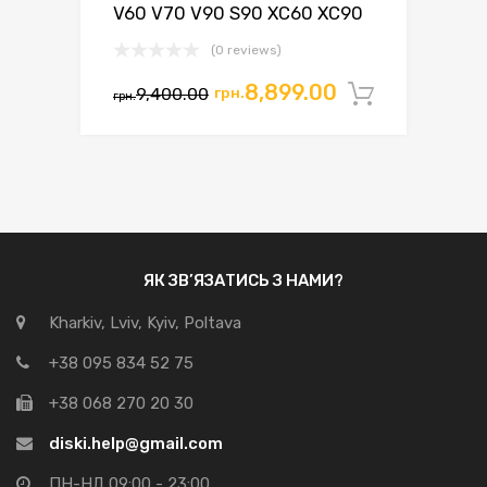
V60 V70 V90 S90 XC60 XC90
(0 reviews)
Оригінальна
Поточна
8,899.00
9,400.00
грн.
Додати 
грн.
ціна:
ціна:
грн.9,400.00.
грн.8,899.00.
ЯК ЗВ’ЯЗАТИСЬ З НАМИ?
Kharkiv, Lviv, Kyiv, Poltava
+38 095 834 52 75
+38 068 270 20 30
diski.help@gmail.com
ПН-НД 09:00 - 23:00