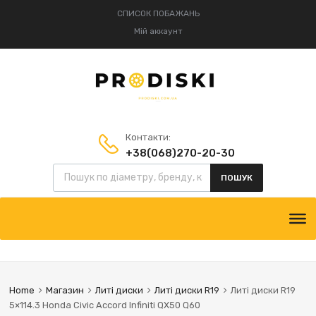
СПИСОК ПОБАЖАНЬ
Мій аккаунт
Контакти:
+38(068)270-20-30
Пошук товарів
+38(095)834-52-75
ПОШУК
Skip
to
content
Home
Магазин
Литі диски
Литі диски R19
Литі диски R19
5×114.3 Honda Civic Accord Infiniti QX50 Q60