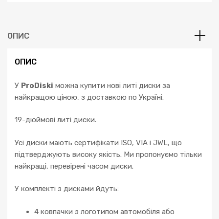
Accord
Infiniti
QX50
ОПИС
Q60
кількість
ОПИС
У
ProDiski
можна купити нові литі диски за
найкращою ціною, з доставкою по Україні.
19-дюймові литі диски.
Усі диски мають сертифікати ISO, VIA і JWL, що
підтверджують високу якість. Ми пропонуємо тільки
найкращі, перевірені часом диски.
У комплекті з дисками йдуть:
4 ковпачки з логотипом автомобіля або