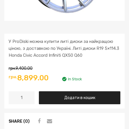
У ProDiski можна купити литі диски за найкращою
ціною, з доставкою по Україні. Литі диски R19 5×114.3
Honda Civic Accord Infiniti QX50 Q60
грн.
9,400.00
Оригінальна
Поточна
8,899.00
грн.
In Stock
ціна:
ціна:
Литі
Додати в кошик
грн.9,400.00.
грн.8,899.00.
диски
R19
5x114.3
SHARE (0)
Honda
Civic