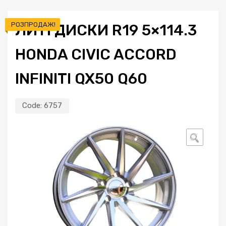
РОЗПРОДАЖ!
ЛИТІ ДИСКИ R19 5×114.3
HONDA CIVIC ACCORD
INFINITI QX50 Q60
Code:
6757
🔍