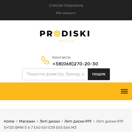
СПИСОК ПОБАЖАНЬ
Мій аккаунт
Контакти:
+38(068)270-20-30
+38(095)834-52-75
ПОШУК
Home
Магазин
Литі диски
Литі диски R19
Литі диски R19
5×120 BMW 5 6 7 E60 E61 E38 E65 E66 M3