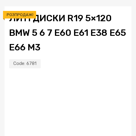
РОЗПРОДАЖ!
ЛИТІ ДИСКИ R19 5×120
BMW 5 6 7 E60 E61 E38 E65
E66 M3
Code:
6781