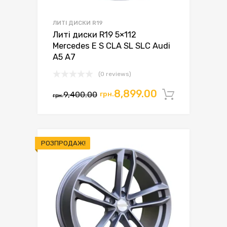
ЛИТІ ДИСКИ R19
Литі диски R19 5×112
Mercedes E S CLA SL SLC Audi
A5 A7
(0 reviews)
8,899.00
9,400.00
грн.
Додати 
грн.
РОЗПРОДАЖ!