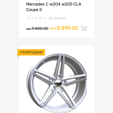
Mercedes C w204 w205 CLA
Coupe S
(0 reviews)
8,899.00
9,400.00
грн.
Додати 
грн.
РОЗПРОДАЖ!