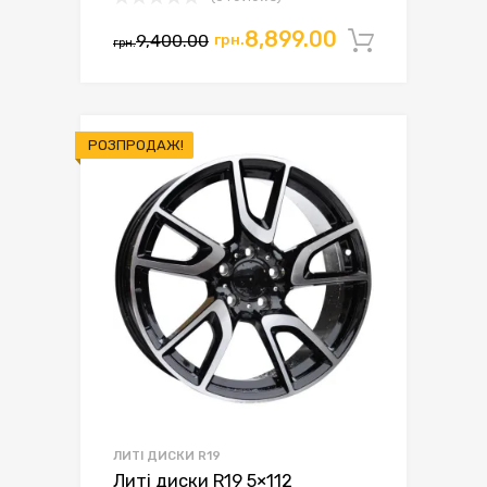
8,899.00
9,400.00
грн.
Додати 
грн.
РОЗПРОДАЖ!
ЛИТІ ДИСКИ R19
Литі диски R19 5×112