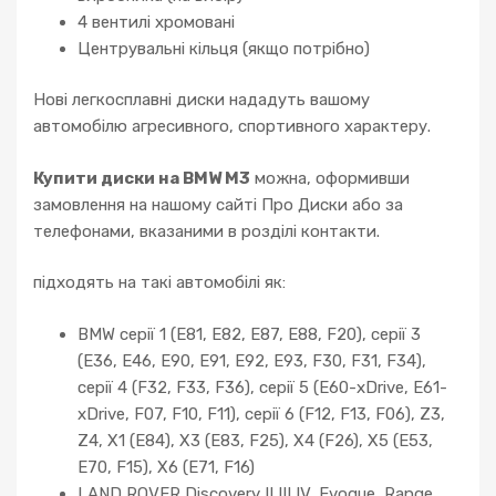
4 вентилі хромовані
Центрувальні кільця (якщо потрібно)
Нові легкосплавні диски нададуть вашому
автомобілю агресивного, спортивного характеру.
Купити диски на BMW M3
можна, оформивши
замовлення на нашому сайті Про Диски або за
телефонами, вказаними в розділі контакти.
підходять на такі автомобілі як:
BMW серії 1 (E81, E82, E87, E88, F20), серії 3
(E36, E46, E90, E91, E92, E93, F30, F31, F34),
серії 4 (F32, F33, F36), серії 5 (E60-xDrive, E61-
xDrive, F07, F10, F11), серії 6 (F12, F13, F06), Z3,
Z4, X1 (E84), X3 (E83, F25), X4 (F26), X5 (E53,
E70, F15), X6 (E71, F16)
LAND ROVER Discovery II III IV, Evoque, Range