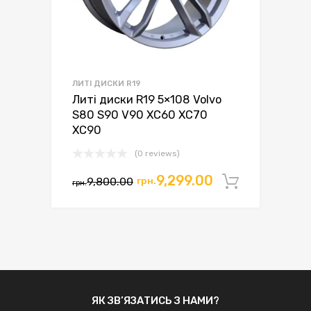
ЛИТІ ДИСКИ R19
Литі диски R19 5×108 Volvo
S80 S90 V90 XC60 XC70
XC90
(0 reviews)
9,299.00
9,800.00
грн.
Додати 
грн.
ЯК ЗВ’ЯЗАТИСЬ З НАМИ?