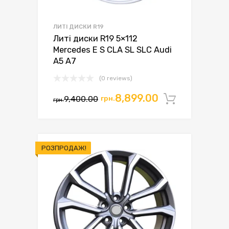
ЛИТІ ДИСКИ R19
Литі диски R19 5×112
Mercedes E S CLA SL SLC Audi
A5 A7
(0 reviews)
Оригінальна
Поточна
8,899.00
9,400.00
грн.
Додати 
грн.
ціна:
ціна:
грн.9,400.00.
грн.8,899.00.
РОЗПРОДАЖ!