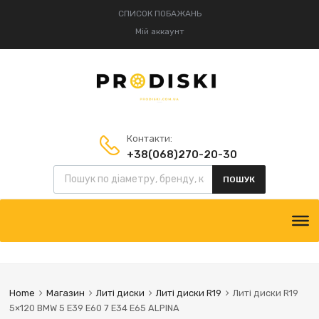
СПИСОК ПОБАЖАНЬ
Мій аккаунт
Контакти:
+38(068)270-20-30
Пошук товарів
+38(095)834-52-75
ПОШУК
Skip
to
content
Home
Магазин
Литі диски
Литі диски R19
Литі диски R19
5×120 BMW 5 E39 E60 7 E34 E65 ALPINA