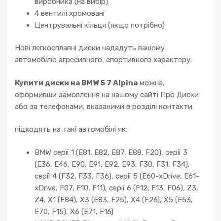
виробника (на вибір)
4 вентилі хромовані
Центрувальні кільця (якщо потрібно)
Нові легкосплавні диски нададуть вашому
автомобілю агресивного, спортивного характеру.
Купити диски на BMW 5 7 Alpina
можна,
оформивши замовлення на нашому сайті Про Диски
або за телефонами, вказаними в розділі контакти.
підходять на такі автомобілі як:
BMW серії 1 (E81, E82, E87, E88, F20), серії 3
(E36, E46, E90, E91, E92, E93, F30, F31, F34),
серії 4 (F32, F33, F36), серії 5 (E60-xDrive, E61-
xDrive, F07, F10, F11), серії 6 (F12, F13, F06), Z3,
Z4, X1 (E84), X3 (E83, F25), X4 (F26), X5 (E53,
E70, F15), X6 (E71, F16)