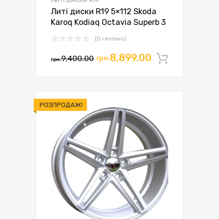
Литі диски R19 5×112 Skoda
Karoq Kodiaq Octavia Superb 3
(0 reviews)
Оригінальна
Поточна
8,899.00
9,400.00
грн.
Додати 
грн.
ціна:
ціна:
грн.9,400.00.
грн.8,899.00.
РОЗПРОДАЖ!