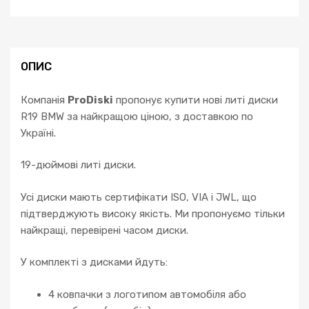
5
E39
E60
7
ОПИС
E34
E65
Компанія
ProDiski
пропонує купити нові литі диски
ALPINA
R19 BMW за найкращою ціною, з доставкою по
кількість
Україні.
19-дюймові литі диски.
Усі диски мають сертифікати ISO, VIA і JWL, що
підтверджують високу якість. Ми пропонуємо тільки
найкращі, перевірені часом диски.
У комплекті з дисками йдуть:
4 ковпачки з логотипом автомобіля або