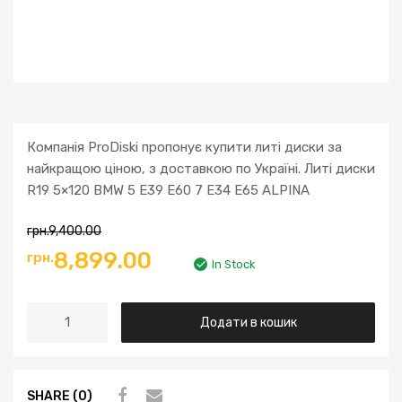
Компанія ProDiski пропонує купити литі диски за
найкращою ціною, з доставкою по Україні. Литі диски
R19 5×120 BMW 5 E39 E60 7 E34 E65 ALPINA
грн.
9,400.00
Оригінальна
Поточна
8,899.00
грн.
In Stock
ціна:
ціна:
Литі
Додати в кошик
грн.9,400.00.
грн.8,899.00.
диски
R19
5x120
SHARE (0)
BMW