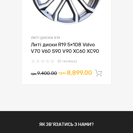
ЛИТІ ДИСКИ R19
Литі диски R19 5×108 Volvo
V70 V60 S90 V90 XC60 XC90
(0 reviews)
Оригінальна
Поточна
8,899.00
9,400.00
грн.
Додати 
грн.
ціна:
ціна:
грн.9,400.00.
грн.8,899.00.
ЯК ЗВ’ЯЗАТИСЬ З НАМИ?