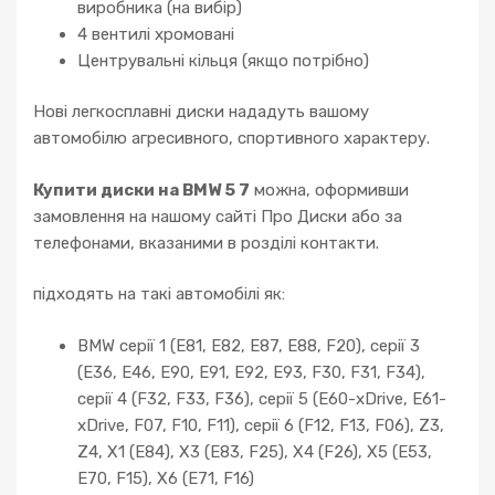
виробника (на вибір)
4 вентилі хромовані
Центрувальні кільця (якщо потрібно)
Нові легкосплавні диски нададуть вашому
автомобілю агресивного, спортивного характеру.
Купити диски на BMW 5 7
можна, оформивши
замовлення на нашому сайті Про Диски або за
телефонами, вказаними в розділі контакти.
підходять на такі автомобілі як:
BMW серії 1 (E81, E82, E87, E88, F20), серії 3
(E36, E46, E90, E91, E92, E93, F30, F31, F34),
серії 4 (F32, F33, F36), серії 5 (E60-xDrive, E61-
xDrive, F07, F10, F11), серії 6 (F12, F13, F06), Z3,
Z4, X1 (E84), X3 (E83, F25), X4 (F26), X5 (E53,
E70, F15), X6 (E71, F16)