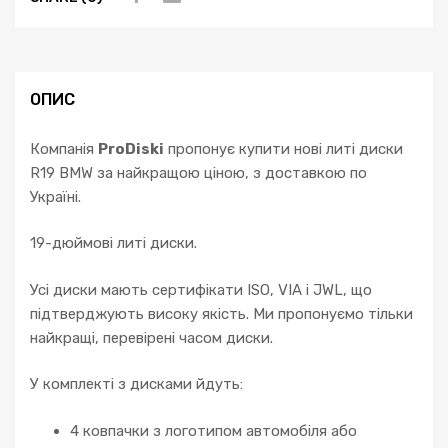
E39
E60
E65
F10
ОПИС
F11
F01
Компанія
ProDiski
пропонує купити нові литі диски
F02
R19 BMW за найкращою ціною, з доставкою по
кількість
Україні.
19-дюймові литі диски.
Усі диски мають сертифікати ISO, VIA і JWL, що
підтверджують високу якість. Ми пропонуємо тільки
найкращі, перевірені часом диски.
У комплекті з дисками йдуть:
4 ковпачки з логотипом автомобіля або