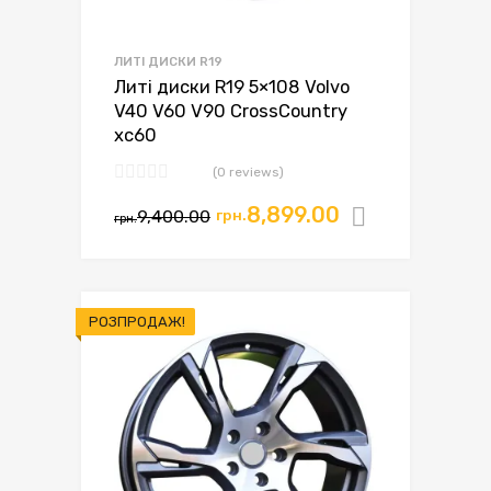
ЛИТІ ДИСКИ R19
Литі диски R19 5×108 Volvo
V40 V60 V90 CrossCountry
xc60
(0 reviews)
Оригінальна
Поточна
8,899.00
9,400.00
грн.
Додати в
грн.
ціна:
ціна:
грн.9,400.00.
грн.8,899.00.
РОЗПРОДАЖ!