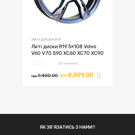
ЛИТІ ДИСКИ R19
Литі диски R19 5×108 Volvo
V60 V70 S90 XC60 XC70 XC90
(0 reviews)
Оригінальна
Поточна
8,899.00
9,400.00
грн.
Додати в
грн.
ціна:
ціна:
грн.9,400.00.
грн.8,899.00.
ЯК ЗВ’ЯЗАТИСЬ З НАМИ?