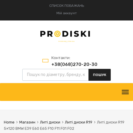
СПИСОК ПОБАЖАНЬ
Мій аккаунт
Контакти:
+38(068)270-20-30
Пошук товарів
+38(095)834-52-75
ПОШУК
Skip
to
content
Home
Магазин
Литі диски
Литі диски R19
Литі диски R19
5×120 BMW E39 E60 E65 F10 F11 F01 F02