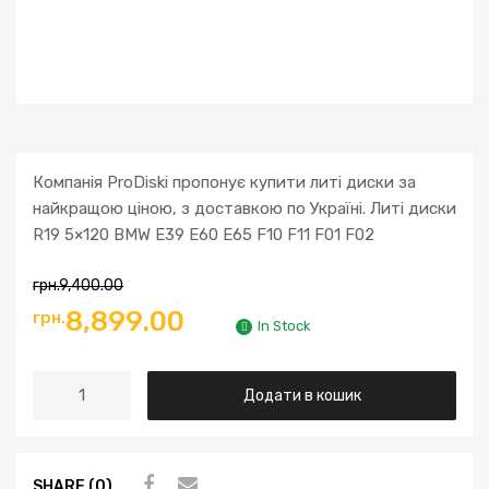
Компанія ProDiski пропонує купити литі диски за
найкращою ціною, з доставкою по Україні. Литі диски
R19 5×120 BMW E39 E60 E65 F10 F11 F01 F02
грн.
9,400.00
Оригінальна
Поточна
8,899.00
грн.
In Stock
ціна:
ціна:
Литі
Додати в кошик
грн.9,400.00.
грн.8,899.00.
диски
R19
5x120
SHARE (0)
BMW