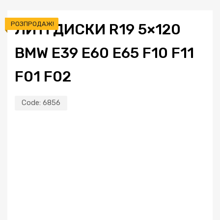
РОЗПРОДАЖ!
ЛИТІ ДИСКИ R19 5×120
BMW E39 E60 E65 F10 F11
F01 F02
Code:
6856