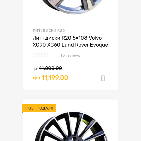
ЛИТІ ДИСКИ R20
Литі диски R20 5×108 Volvo
XC90 XC60 Land Rover Evoque
(0 reviews)
11,800.00
грн.
Оригінальна
Поточна
11,199.00
грн.
Додати в
ціна:
ціна:
грн.11,800.00.
грн.11,199.00.
РОЗПРОДАЖ!