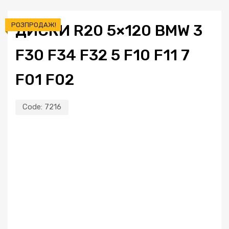
РОЗПРОДАЖ!
ДИСКИ R20 5×120 BMW 3
F30 F34 F32 5 F10 F11 7
F01 F02
Code:
7216