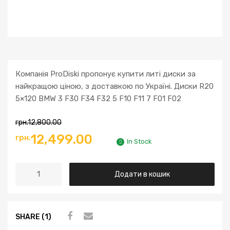
Компанія ProDiski пропонує купити литі диски за
найкращою ціною, з доставкою по Україні. Диски R20
5×120 BMW 3 F30 F34 F32 5 F10 F11 7 F01 F02
грн.
12,800.00
Оригінальна
Поточна
12,499.00
грн.
In Stock
ціна:
ціна:
Диски
Додати в кошик
грн.12,800.00.
грн.12,499.00.
R20
5x120
BMW
SHARE (1)
3