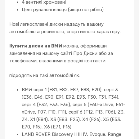
4 вентилі хромовані
Центрувальні кільця (якщо потрібно)
Нові легкосплавні диски нададуть вашому
автомобілю агресивного, спортивного характеру.
Купити диски на BMW
можна, оформивши
замовлення на нашому сайті Про Диски або за
телефонами, вказаними в розділі контакти.
підходять на такі автомобілі як:
BMW серії 1 (E81, E82, E87, E88, F20), серії 3
(E36, E46, E90, E91, E92, E93, F30, F31, F34),
серії 4 (F32, F33, F36), серії 5 (E60-xDrive, E61-
xDrive, F07, F10, F11), серії 6 (F12, F13, F06), Z3,
Z4, X1 (E84), X3 (E83, F25), X4 (F26), X5 (E53,
E70, F15), X6 (E71, F16)
LAND ROVER Discovery II III IV, Evoque, Range