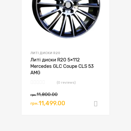
ЛИТІ ДИСКИ R20
Литі диски R20 5×112
Mercedes GLC Coupe CLS 53
AMG
(0 reviews)
11,800.00
грн.
Оригінальна
Поточна
11,499.00
грн.
Додати в
ціна:
ціна:
грн.11,800.00.
грн.11,499.00.