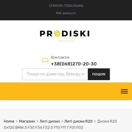
СПИСОК ПОБАЖАНЬ
Мій аккаунт
Контакти:
+38(068)270-20-30
Пошук товарів
+38(095)834-52-75
ПОШУК
Skip
to
content
Home
Магазин
Литі диски
Литі диски R20
Диски R20
5×120 BMW 3 F30 F34 F32 5 F10 F11 7 F01 F02