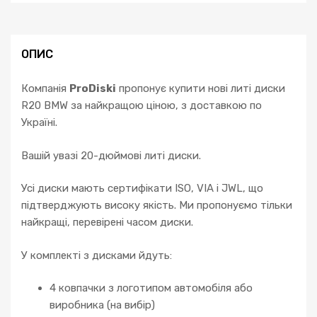
F30
F34
F32
5
ОПИС
F10
F11
Компанія
ProDiski
пропонує купити нові литі диски
7
R20 BMW за найкращою ціною, з доставкою по
F01
Україні.
F02
кількість
Вашій увазі 20-дюймові литі диски.
Усі диски мають сертифікати ISO, VIA і JWL, що
підтверджують високу якість. Ми пропонуємо тільки
найкращі, перевірені часом диски.
У комплекті з дисками йдуть:
4 ковпачки з логотипом автомобіля або
виробника (на вибір)