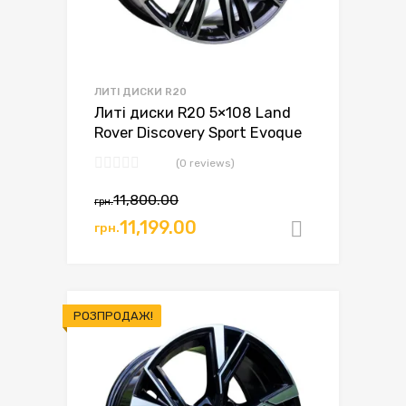
ЛИТІ ДИСКИ R20
Литі диски R20 5×108 Land
Rover Discovery Sport Evoque
(0 reviews)
11,800.00
грн.
11,199.00
грн.
Додати в
РОЗПРОДАЖ!