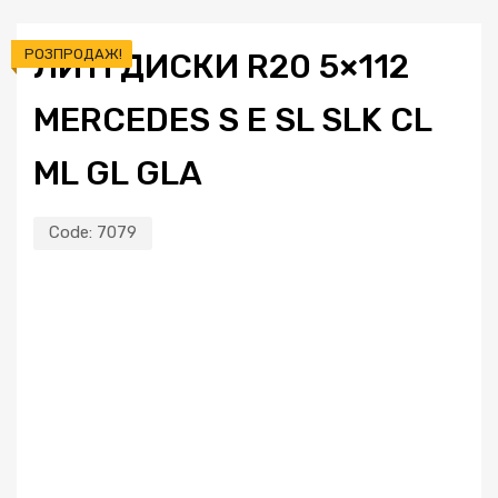
РОЗПРОДАЖ!
ЛИТІ ДИСКИ R20 5×112
MERCEDES S E SL SLK CL
ML GL GLA
Code:
7079