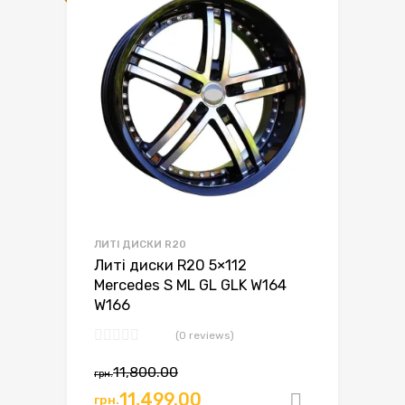
ЛИТІ ДИСКИ R20
Литі диски R20 5×112
Mercedes S ML GL GLK W164
W166
(0 reviews)
11,800.00
грн.
11,499.00
грн.
Додати в