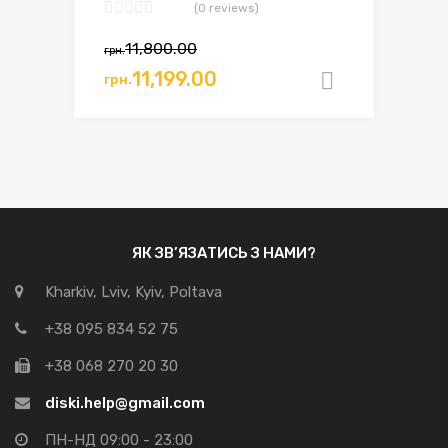
(0 reviews)
11,800.00
грн.
11,199.00
грн.
Додати в
ЯК ЗВ’ЯЗАТИСЬ З НАМИ?
Kharkiv, Lviv, Kyiv, Poltava
+38 095 834 52 75
+38 068 270 20 30
diski.help@gmail.com
ПН-НД 09:00 - 23:00