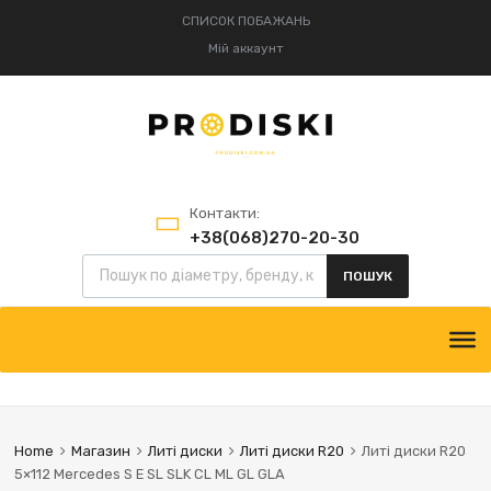
СПИСОК ПОБАЖАНЬ
Мій аккаунт
Контакти:
+38(068)270-20-30
+38(095)834-52-75
ПОШУК
Home
Магазин
Литі диски
Литі диски R20
Литі диски R20
5×112 Mercedes S E SL SLK CL ML GL GLA