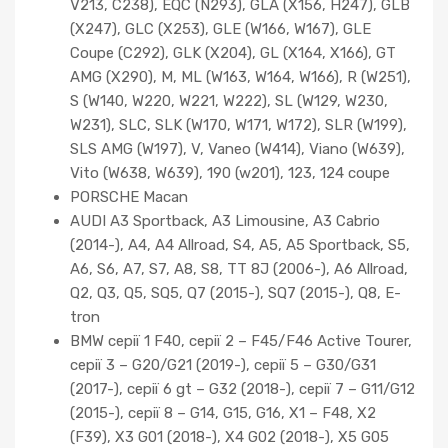
V213, C238), EQC (N293), GLA (X156, H247), GLB
(X247), GLC (X253), GLE (W166, W167), GLE
Coupe (C292), GLK (X204), GL (X164, X166), GT
AMG (X290), M, ML (W163, W164, W166), R (W251),
S (W140, W220, W221, W222), SL (W129, W230,
W231), SLC, SLK (W170, W171, W172), SLR (W199),
SLS AMG (W197), V, Vaneo (W414), Viano (W639),
Vito (W638, W639), 190 (w201), 123, 124 coupe
PORSCHE Macan
AUDI A3 Sportback, A3 Limousine, A3 Cabrio
(2014-), A4, A4 Allroad, S4, A5, A5 Sportback, S5,
A6, S6, A7, S7, A8, S8, TT 8J (2006-), A6 Allroad,
Q2, Q3, Q5, SQ5, Q7 (2015-), SQ7 (2015-), Q8, E-
tron
BMW серії 1 F40, серії 2 – F45/F46 Active Tourer,
серії 3 – G20/G21 (2019-), серії 5 – G30/G31
(2017-), серії 6 gt – G32 (2018-), серії 7 – G11/G12
(2015-), серії 8 – G14, G15, G16, X1 – F48, X2
(F39), X3 G01 (2018-), X4 G02 (2018-), X5 G05