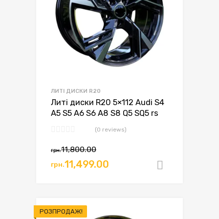
ЛИТІ ДИСКИ R20
Литі диски R20 5×112 Audi S4
A5 S5 A6 S6 A8 S8 Q5 SQ5 rs
(0 reviews)
11,800.00
грн.
11,499.00
грн.
Додати в
РОЗПРОДАЖ!