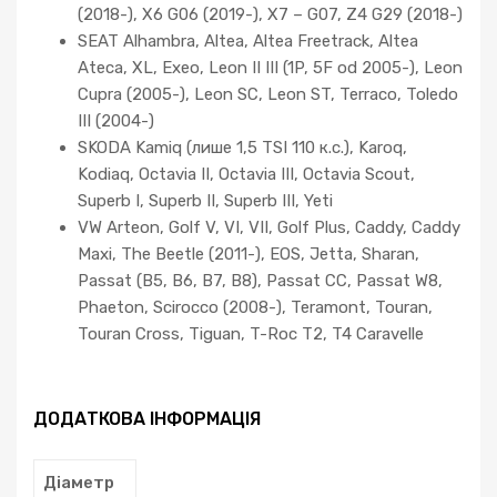
(2018-), X6 G06 (2019-), X7 – G07, Z4 G29 (2018-)
SEAT Alhambra, Altea, Altea Freetrack, Altea
Ateca, XL, Exeo, Leon II III (1P, 5F od 2005-), Leon
Cupra (2005-), Leon SC, Leon ST, Terraco, Toledo
III (2004-)
SKODA Kamiq (лише 1,5 TSI 110 к.с.), Karoq,
Kodiaq, Octavia II, Octavia III, Octavia Scout,
Superb I, Superb II, Superb III, Yeti
VW Arteon, Golf V, VI, VII, Golf Plus, Caddy, Caddy
Maxi, The Beetle (2011-), EOS, Jetta, Sharan,
Passat (B5, B6, B7, B8), Passat CC, Passat W8,
Phaeton, Scirocco (2008-), Teramont, Touran,
Touran Cross, Tiguan, T-Roc T2, T4 Caravelle
ДОДАТКОВА ІНФОРМАЦІЯ
Діаметр