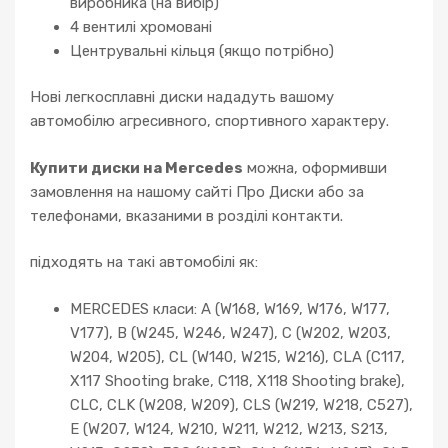
виробника (на вибір)
4 вентилі хромовані
Центрувальні кільця (якщо потрібно)
Нові легкосплавні диски нададуть вашому
автомобілю агресивного, спортивного характеру.
Купити диски на Mercedes
можна, оформивши
замовлення на нашому сайті Про Диски або за
телефонами, вказаними в розділі контакти.
підходять на такі автомобілі як:
MERCEDES класи: A (W168, W169, W176, W177,
V177), B (W245, W246, W247), C (W202, W203,
W204, W205), CL (W140, W215, W216), CLA (C117,
X117 Shooting brake, C118, X118 Shooting brake),
CLC, CLK (W208, W209), CLS (W219, W218, C527),
E (W207, W124, W210, W211, W212, W213, S213,