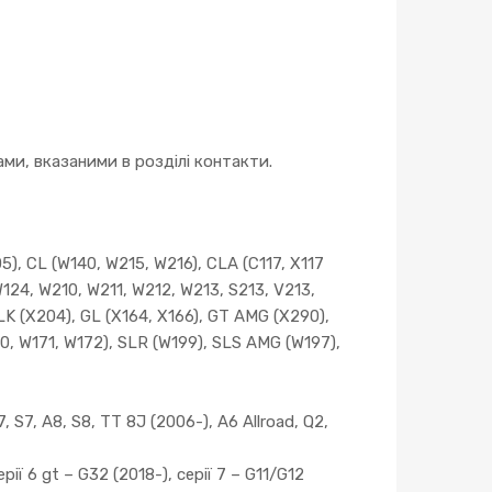
и, вказаними в розділі контакти.
, CL (W140, W215, W216), CLA (C117, X117
W124, W210, W211, W212, W213, S213, V213,
LK (X204), GL (X164, X166), GT AMG (X290),
0, W171, W172), SLR (W199), SLS AMG (W197),
, S7, A8, S8, TT 8J (2006-), A6 Allroad, Q2,
рії 6 gt – G32 (2018-), серії 7 – G11/G12