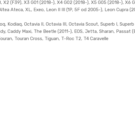
F48, X2 (F39), X3 G01 (2018-), X4 G02 (2018-), X5 G05 (2018-), X6
ltea Ateca, XL, Exeo, Leon II III (1P, 5F od 2005-), Leon Cupra (2
, Kodiaq, Octavia II, Octavia III, Octavia Scout, Superb I, Superb II
addy, Caddy Maxi, The Beetle (2011-), EOS, Jetta, Sharan, Passat 
ouran, Touran Cross, Tiguan, T-Roc T2, T4 Caravelle