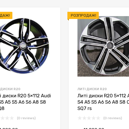
ДАЖ!
РОЗПРОДАЖ!
 ДИСКИ R20
ЛИТІ ДИСКИ R20
і диски R20 5×112 Audi
Литі диски R20 5×112 
S5 A5 S5 A6 S6 A8 S8
S4 A5 S5 A6 S6 A8 S8 
Q8
SQ7 rs
(0 reviews)
(0 reviews)