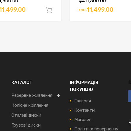
1,800.00
11,800.00
грн.
игінальна
Поточна
Оригінальна
Пото
11,499.00
11,499.00
грн.
кошик
Додати в кошик
а:
ціна:
ціна:
ціна:
.11,800.00.
грн.11,499.00.
грн.11,800.00.
грн.11
КАТАЛОГ
ІНФОРМАЦІЯ
ПОКУПЦЮ
Резервне живлення
Галерея
Колісне кріплення
Контакти
Сталеві диски
Магазин
Грузові диски
Політика повернення