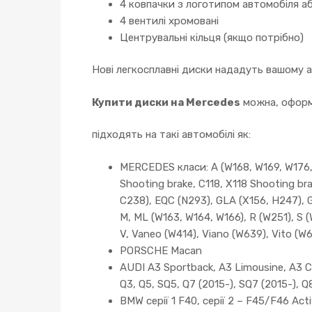
4 ковпачки з логотипом автомобіля аб
4 вентилі хромовані
Центрувальні кільця (якщо потрібно)
Нові легкосплавні диски нададуть вашому 
Купити диски на Mercedes
можна, оформи
підходять на такі автомобілі як:
MERCEDES класи: A (W168, W169, W176, 
Shooting brake, C118, X118 Shooting br
C238), EQC (N293), GLA (X156, H247), 
M, ML (W163, W164, W166), R (W251), S 
V, Vaneo (W414), Viano (W639), Vito (W
PORSCHE Macan
AUDI A3 Sportback, A3 Limousine, A3 Cab
Q3, Q5, SQ5, Q7 (2015-), SQ7 (2015-), Q
BMW серії 1 F40, серії 2 – F45/F46 Activ