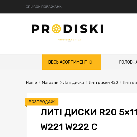
СПИСОК ПОБАЖАНЬ
Skip
ВЕСЬ АСОРТИМЕНТ
ГОЛОВН
to
content
Home
Магазин
Литі диски
Литі диски R20
Литі д
РОЗПРОДАЖ!
ЛИТІ ДИСКИ R20 5×1
W221 W222 C