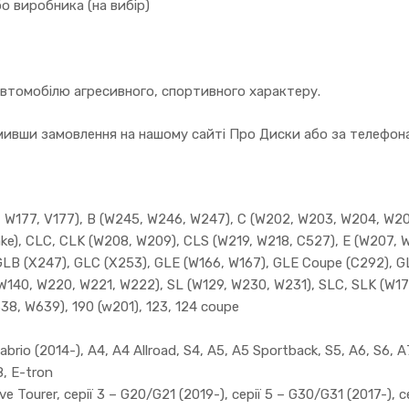
о виробника (на вибір)
автомобілю агресивного, спортивного характеру.
вши замовлення на нашому сайті Про Диски або за телефонам
W177, V177), B (W245, W246, W247), C (W202, W203, W204, W205)
ake), CLC, CLK (W208, W209), CLS (W219, W218, C527), E (W207, 
GLB (X247), GLC (X253), GLE (W166, W167), GLE Coupe (C292), G
(W140, W220, W221, W222), SL (W129, W230, W231), SLC, SLK (W17
638, W639), 190 (w201), 123, 124 coupe
rio (2014-), A4, A4 Allroad, S4, A5, A5 Sportback, S5, A6, S6, A7
8, E-tron
e Tourer, серії 3 – G20/G21 (2019-), серії 5 – G30/G31 (2017-), се