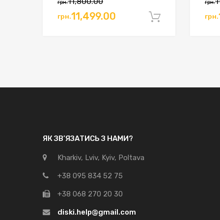
11,800.00
1
грн.
грн.
Оригінальна
Поточна
Ор
11,499.00
грн.
грн.
Додати в 
ціна:
ціна:
цін
грн.11,800.00.
грн.11,499.00.
грн
ЯК ЗВ’ЯЗАТИСЬ З НАМИ?
Kharkiv, Lviv, Kyiv, Poltava
+38 095 834 52 75
+38 068 270 20 30
diski.help@gmail.com