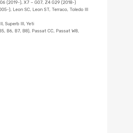
 G06 (2019-), X7 – G07, Z4 G29 (2018-)
005-), Leon SC, Leon ST, Terraco, Toledo III
, Superb III, Yeti
(B5, B6, B7, B8), Passat CC, Passat W8,