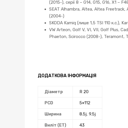
(2015-), серії 8 – G14, G15, G16, X1 – 
SEAT Alhambra, Altea, Altea Freetrack, A
(2004-)
SKODA Kamiq (лише 1,5 TSI 110 к.с.), Karoq
VW Arteon, Golf V, VI, VII, Golf Plus, C
Phaeton, Scirocco (2008-), Teramont, T
ДОДАТКОВА ІНФОРМАЦІЯ
Діаметр
R 20
PCD
5×112
Ширина
8.5j
,
9.5j
Виліт (ЕТ)
43