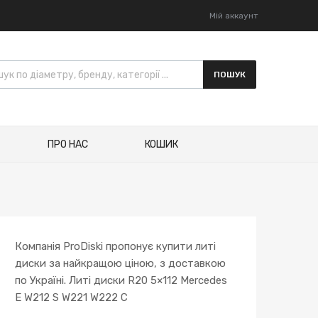
Мій аккаунт
к товарів
ПОШУК
ПРО НАС
КОШИК
Компанія ProDiski пропонує купити литі
диски за найкращою ціною, з доставкою
по Україні. Литі диски R20 5×112 Mercedes
E W212 S W221 W222 C