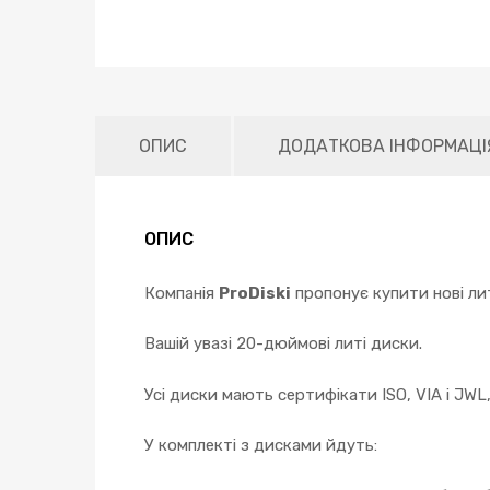
ОПИС
ДОДАТКОВА ІНФОРМАЦІ
ОПИС
Компанія
ProDiski
пропонує купити нові ли
Вашій увазі 20-дюймові литі диски.
Усі диски мають сертифікати ISO, VIA і JWL
У комплекті з дисками йдуть: