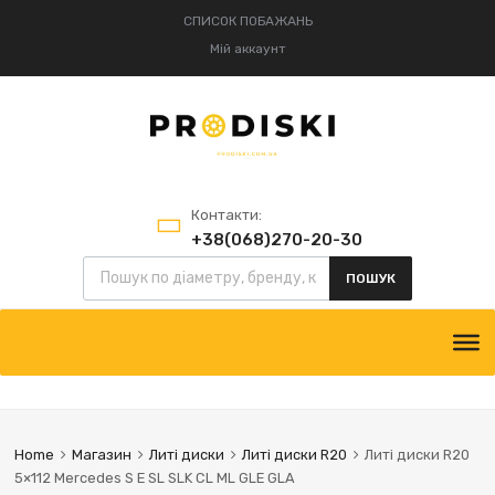
СПИСОК ПОБАЖАНЬ
Мій аккаунт
Контакти:
+38(068)270-20-30
+38(095)834-52-75
ПОШУК
Home
Магазин
Литі диски
Литі диски R20
Литі диски R20
5×112 Mercedes S E SL SLK CL ML GLE GLA