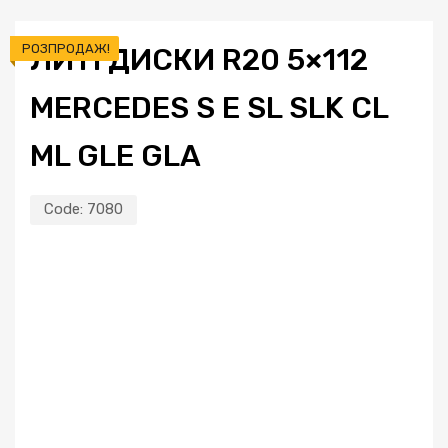
РОЗПРОДАЖ!
ЛИТІ ДИСКИ R20 5×112
MERCEDES S E SL SLK CL
ML GLE GLA
Code:
7080