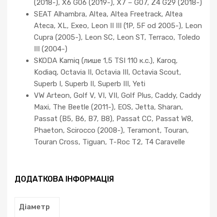
(2018-), X6 G06 (2019-), X7 – G07, Z4 G29 (2018-)
SEAT Alhambra, Altea, Altea Freetrack, Altea
Ateca, XL, Exeo, Leon II III (1P, 5F od 2005-), Leon
Cupra (2005-), Leon SC, Leon ST, Terraco, Toledo
III (2004-)
SKODA Kamiq (лише 1,5 TSI 110 к.с.), Karoq,
Kodiaq, Octavia II, Octavia III, Octavia Scout,
Superb I, Superb II, Superb III, Yeti
VW Arteon, Golf V, VI, VII, Golf Plus, Caddy, Caddy
Maxi, The Beetle (2011-), EOS, Jetta, Sharan,
Passat (B5, B6, B7, B8), Passat CC, Passat W8,
Phaeton, Scirocco (2008-), Teramont, Touran,
Touran Cross, Tiguan, T-Roc T2, T4 Caravelle
ДОДАТКОВА ІНФОРМАЦІЯ
Діаметр