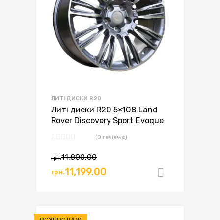
ЛИТІ ДИСКИ R20
Литі диски R20 5×108 Land
Rover Discovery Sport Evoque
(0 reviews)
11,800.00
грн.
11,199.00
грн.
Додати в
РОЗПРОДАЖ!