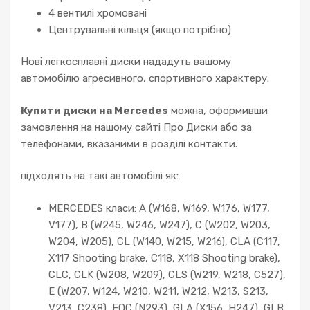
4 вентилі хромовані
Центрувальні кільця (якщо потрібно)
Нові легкосплавні диски нададуть вашому
автомобілю агресивного, спортивного характеру.
Купити диски на Mercedes
можна, оформивши
замовлення на нашому сайті Про Диски або за
телефонами, вказаними в розділі контакти.
підходять на такі автомобілі як:
MERCEDES класи: A (W168, W169, W176, W177,
V177), B (W245, W246, W247), C (W202, W203,
W204, W205), CL (W140, W215, W216), CLA (C117,
X117 Shooting brake, C118, X118 Shooting brake),
CLC, CLK (W208, W209), CLS (W219, W218, C527),
E (W207, W124, W210, W211, W212, W213, S213,
V213, C238), EQC (N293), GLA (X156, H247), GLB