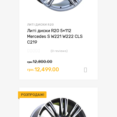
ЛИТІ ДИСКИ R20
Литі диски R20 5×112
Mercedes S W221 W222 CLS
C219
(0 reviews)
12,800.00
грн.
12,499.00
грн.
Додати в
РОЗПРОДАЖ!