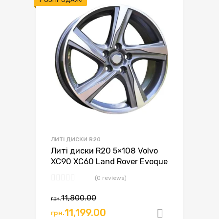
ЛИТІ ДИСКИ R20
Литі диски R20 5×108 Volvo
XC90 XC60 Land Rover Evoque
(0 reviews)
11,800.00
грн.
11,199.00
грн.
Додати в