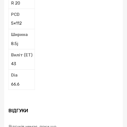
R 20
PCD
5×112
Ширина
8.5j
Виліт (ЕТ)
43
Dia
66.6
ВІДГУКИ
Відгуків немає, поки що.