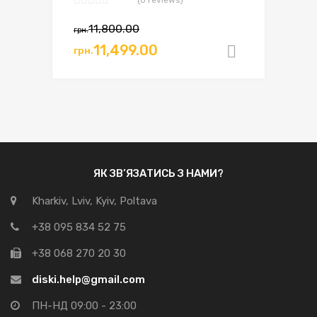
(0 reviews)
11,800.00
грн.
11,499.00
грн.
Додати в
ЯК ЗВ’ЯЗАТИСЬ З НАМИ?
Kharkiv, Lviv, Kyiv, Poltava
+38 095 834 52 75
+38 068 270 20 30
diski.help@gmail.com
ПН-НД 09:00 - 23:00