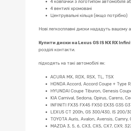
4 ковпачки з логотипом автомобіля аб
4 вентилі хромовані
Центрувальні кільця (якщо потрібно)
Нові легкосплавні диски нададуть вашому 
Купити диски на Lexus GS IS NX RX Infini
розділі контакти.
підходять на такі автомобілі як:
ACURA MX, RDX, RSX, TL, TSX
HONDA Accord, Accord Coupe + Type R, C
HYUNDAI Coupe Tiburon, Genesis Coupe, E
KIA Carnival, Sedona, Opirus, Carens, C
INFINITI FX35 FX45 FX50 EX35 G35 G
LEXUS CT 200h, GS 300/430, IS 200/300
TOYOTA Auris, Avalon, Avensis, Camry, C
MAZDA 3, 5, 6, CX3, CX5, CX7, CX9, 32