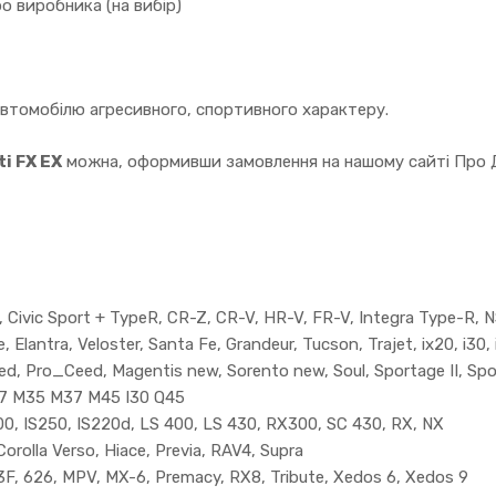
о виробника (на вибір)
автомобілю агресивного, спортивного характеру.
ti FX EX
можна, оформивши замовлення на нашому сайті Про Д
ivic Sport + TypeR, CR-Z, CR-V, HR-V, FR-V, Integra Type-R, N
lantra, Veloster, Santa Fe, Grandeur, Tucson, Trajet, ix20, i30, 
eed, Pro_Ceed, Magentis new, Sorento new, Soul, Sportage II, Spo
37 M35 M37 M45 I30 Q45
, IS250, IS220d, LS 400, LS 430, RX300, SC 430, RX, NX
orolla Verso, Hiace, Previa, RAV4, Supra
3F, 626, MPV, MX-6, Premacy, RX8, Tribute, Xedos 6, Xedos 9