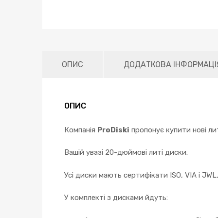
ОПИС
ДОДАТКОВА ІНФОРМАЦІ
ОПИС
Компанія
ProDiski
пропонує купити нові ли
Вашій увазі 20-дюймові литі диски.
Усі диски мають сертифікати ISO, VIA і JWL
У комплекті з дисками йдуть: