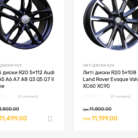
 ДИСКИ R20
ЛИТІ ДИСКИ R20
і диски R20 5×112 Audi
Литі диски R20 5×108
A5 A6 A7 A8 Q3 Q5 Q7 II
Land Rover Evoque Vol
ne
XC60 XC90
(0 reviews)
(0 reviews)
1,800.00
11,800.00
грн.
игінальна
Поточна
Оригінальна
Поточ
11,499.00
11,199.00
грн.
ошик
Додати в кошик
а:
ціна:
ціна:
ціна:
.11,800.00.
грн.11,499.00.
грн.11,800.00.
грн.11,