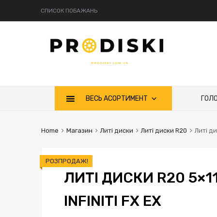
СПИСОК ПОБАЖАНЬ
Skip
ВЕСЬ АСОРТИМЕНТ
ГОЛ
to
content
Home
Магазин
Литі диски
Литі диски R20
Литі ди
РОЗПРОДАЖ!
ЛИТІ ДИСКИ R20 5×11
INFINITI FX EX