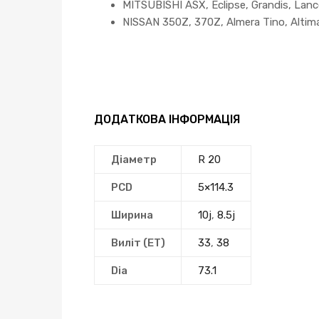
MITSUBISHI ASX, Eclipse, Grandis, Lance
NISSAN 350Z, 370Z, Almera Tino, Altima,
ДОДАТКОВА ІНФОРМАЦІЯ
Діаметр
R 20
PCD
5×114.3
Ширина
10j
,
8.5j
Виліт (ЕТ)
33
,
38
Dia
73.1