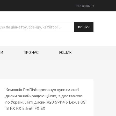
Мій аккаунт
к товарів
ПОШУК
ТИ
ПРО НАС
КОШИК
Компанія ProDiski пропонує купити литі
диски за найкращою ціною, з доставкою
по Україні. Литі диски R20 5×114.3 Lexus GS
IS NX RX Infiniti FX EX