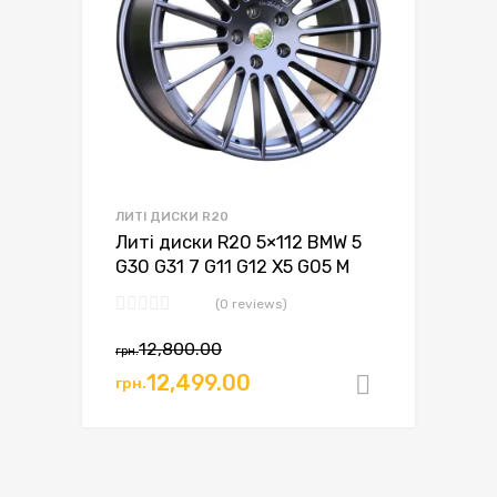
ЛИТІ ДИСКИ R20
Литі диски R20 5×112 BMW 5
G30 G31 7 G11 G12 X5 G05 M
(0 reviews)
12,800.00
грн.
12,499.00
грн.
Додати в