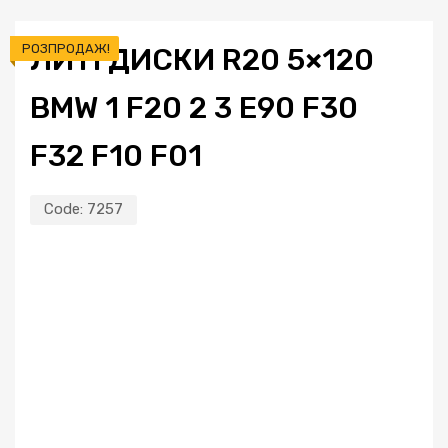
РОЗПРОДАЖ!
ЛИТІ ДИСКИ R20 5×120
BMW 1 F20 2 3 E90 F30
F32 F10 F01
Code:
7257