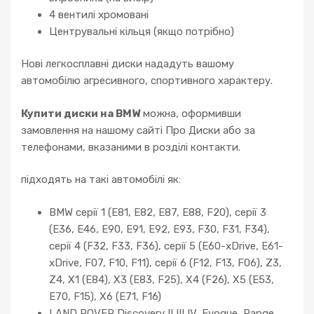
4 вентилі хромовані
Центрувальні кільця (якщо потрібно)
Нові легкосплавні диски нададуть вашому
автомобілю агресивного, спортивного характеру.
Купити диски на BMW
можна, оформивши
замовлення на нашому сайті Про Диски або за
телефонами, вказаними в розділі контакти.
підходять на такі автомобілі як:
BMW серії 1 (E81, E82, E87, E88, F20), серії 3
(E36, E46, E90, E91, E92, E93, F30, F31, F34),
серії 4 (F32, F33, F36), серії 5 (E60-xDrive, E61-
xDrive, F07, F10, F11), серії 6 (F12, F13, F06), Z3,
Z4, X1 (E84), X3 (E83, F25), X4 (F26), X5 (E53,
E70, F15), X6 (E71, F16)
LAND ROVER Discovery II III IV, Evoque, Range