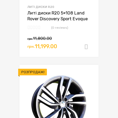
ЛИТІ ДИСКИ R20
Литі диски R20 5×108 Land
Rover Discovery Sport Evoque
(0 reviews)
11,800.00
грн.
11,199.00
грн.
Додати в
РОЗПРОДАЖ!