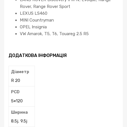
Rover, Range Rover Sport
LEXUS LS460
MINI Countryman
OPEL Insignia
VW Amarok, T5, T6, Touareg 2.5 R5
ДОДАТКОВА ІНФОРМАЦІЯ
Діаметр
R 20
PCD
5×120
Ширина
8.5j
,
9.5j