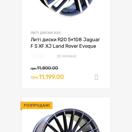
ЛИТІ ДИСКИ R20
Литі диски R20 5×108 Jaguar
F S XF XJ Land Rover Evoque
(0 reviews)
11,800.00
грн.
11,199.00
грн.
Додати в
РОЗПРОДАЖ!