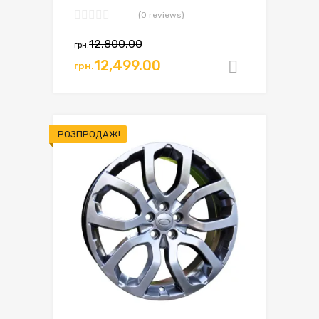
(0 reviews)
12,800.00
грн.
12,499.00
грн.
Додати в
РОЗПРОДАЖ!