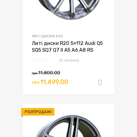
ЛИТІ ДИСКИ R20
Литі диски R20 5×112 Audi Q5
SQ5 SQ7 Q7 II A5 A6 A8 RS
(0 reviews)
11,800.00
грн.
11,499.00
грн.
Додати в
РОЗПРОДАЖ!