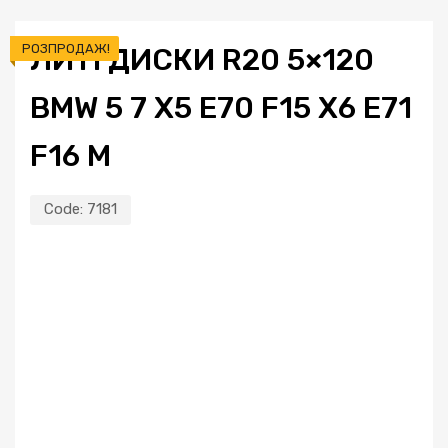
РОЗПРОДАЖ!
ЛИТІ ДИСКИ R20 5×120
BMW 5 7 X5 E70 F15 X6 E71
F16 M
Code:
7181