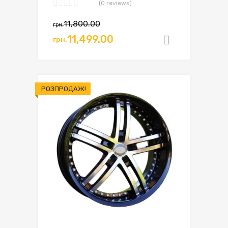
(0 reviews)
11,800.00
грн.
11,499.00
грн.
Додати в
РОЗПРОДАЖ!