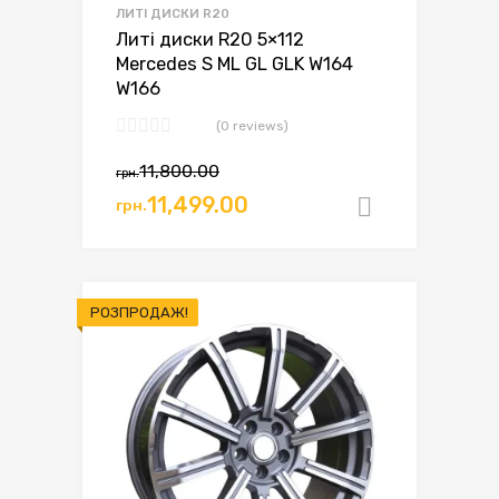
ЛИТІ ДИСКИ R20
Литі диски R20 5×112
Mercedes S ML GL GLK W164
W166
(0 reviews)
11,800.00
грн.
11,499.00
грн.
Додати в
РОЗПРОДАЖ!