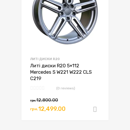
ЛИТІ ДИСКИ R20
Литі диски R20 5×112
Mercedes S W221 W222 CLS
C219
(0 reviews)
12,800.00
грн.
12,499.00
грн.
Додати в