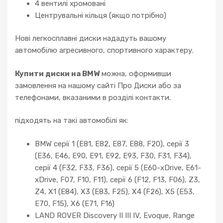
4 вентилі хромовані
Центрувальні кільця (якщо потрібно)
Нові легкосплавні диски нададуть вашому
автомобілю агресивного, спортивного характеру.
Купити диски на BMW
можна, оформивши
замовлення на нашому сайті Про Диски або за
телефонами, вказаними в розділі контакти.
підходять на такі автомобілі як:
BMW серії 1 (E81, E82, E87, E88, F20), серії 3
(E36, E46, E90, E91, E92, E93, F30, F31, F34),
серії 4 (F32, F33, F36), серії 5 (E60-xDrive, E61-
xDrive, F07, F10, F11), серії 6 (F12, F13, F06), Z3,
Z4, X1 (E84), X3 (E83, F25), X4 (F26), X5 (E53,
E70, F15), X6 (E71, F16)
LAND ROVER Discovery II III IV, Evoque, Range