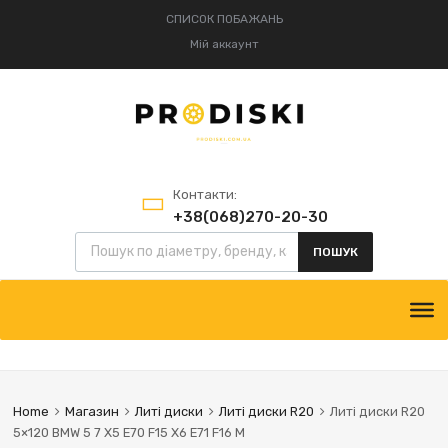
СПИСОК ПОБАЖАНЬ
Мій аккаунт
Контакти:
+38(068)270-20-30
+38(095)834-52-75
ПОШУК
Home
Магазин
Литі диски
Литі диски R20
Литі диски R20
5×120 BMW 5 7 X5 E70 F15 X6 E71 F16 M