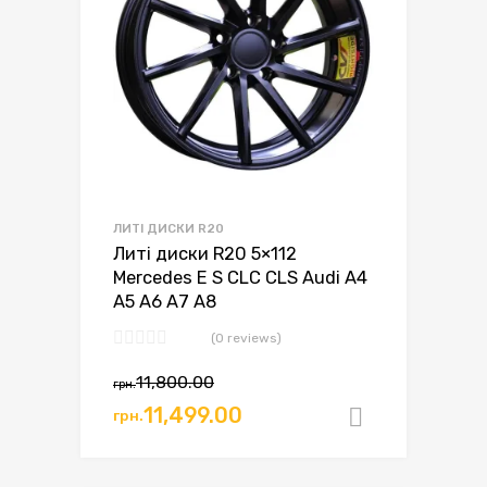
ЛИТІ ДИСКИ R20
Литі диски R20 5×112
Mercedes E S CLC CLS Audi A4
A5 A6 A7 A8
(0 reviews)
11,800.00
грн.
11,499.00
грн.
Додати в