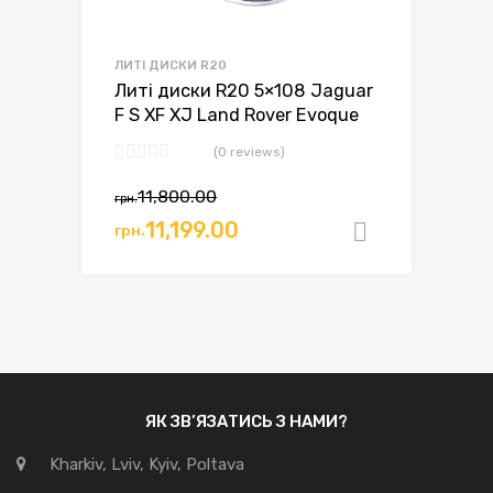
ЛИТІ ДИСКИ R20
Литі диски R20 5×108 Jaguar
F S XF XJ Land Rover Evoque
(0 reviews)
11,800.00
грн.
11,199.00
грн.
Додати в
ЯК ЗВ’ЯЗАТИСЬ З НАМИ?
Kharkiv, Lviv, Kyiv, Poltava