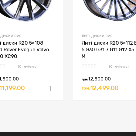
 ДИСКИ R20
ЛИТІ ДИСКИ R20
і диски R20 5×108
Литі диски R20 5×112
d Rover Evoque Volvo
5 G30 G31 7 G11 G12 X5
0 XC90
M
(0 reviews)
(0 reviews)
1,800.00
12,800.00
грн.
11,199.00
12,499.00
грн.
ошик
Додати в кошик