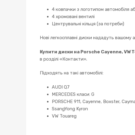
4 ковпачки з логотипом автомобіля аб
4 хромовані вентилі
Центрувальні кільця (за потреби)
Нові легкосплавні диски нададуть вашому 
Купити диски на Porsche Cayenne, VW T
в розділі «Контакти».
Підходять на такі автомобілі:
AUDI Q7
MERCEDES класи: G
PORSCHE 911, Cayenne, Boxster, Caym
SsangYong Kyron
VW Touareg