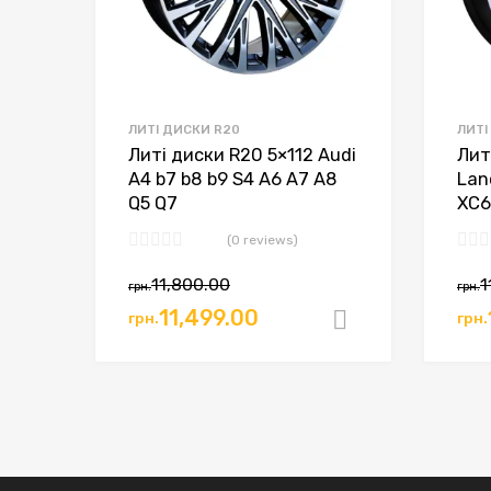
ЛИТІ ДИСКИ R20
ЛИТІ
Литі диски R20 5×112 Audi
Лит
A4 b7 b8 b9 S4 A6 A7 A8
Lan
Q5 Q7
XC6
(0 reviews)
11,800.00
1
грн.
грн.
11,499.00
грн.
грн.
Додати в к