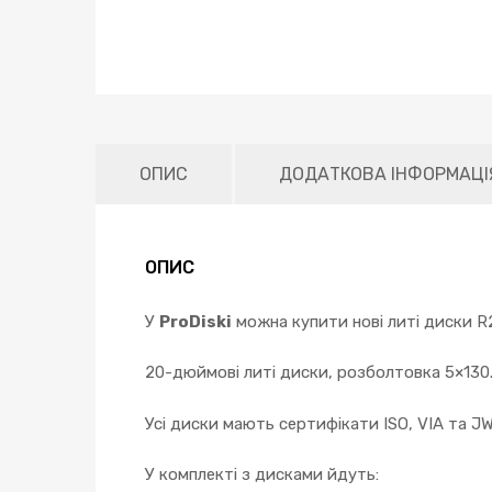
ОПИС
ДОДАТКОВА ІНФОРМАЦІ
ОПИС
У
ProDiski
можна купити нові литі диски R2
20-дюймові литі диски, розболтовка 5×130
Усі диски мають сертифікати ISO, VIA та J
У комплекті з дисками йдуть: