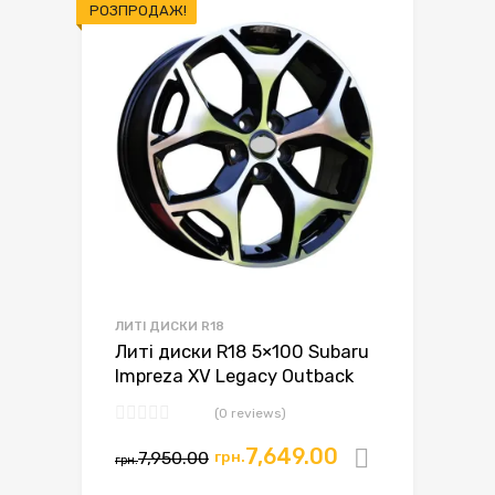
РОЗПРОДАЖ!
ЛИТІ ДИСКИ R18
Литі диски R18 5×100 Subaru
Impreza XV Legacy Outback
(0 reviews)
7,649.00
7,950.00
грн.
Додати в
грн.