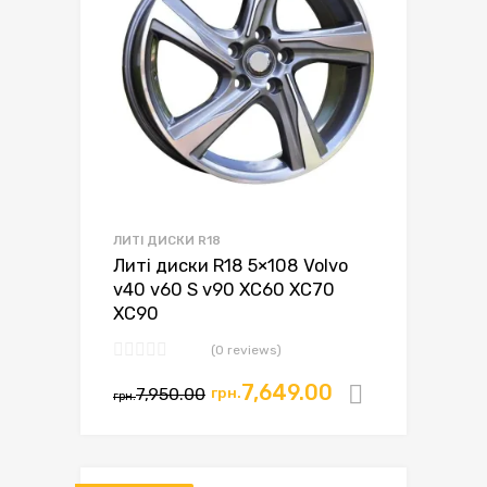
ЛИТІ ДИСКИ R18
Литі диски R18 5×108 Volvo
v40 v60 S v90 XC60 XC70
XC90
(0 reviews)
7,649.00
7,950.00
грн.
Додати в
грн.