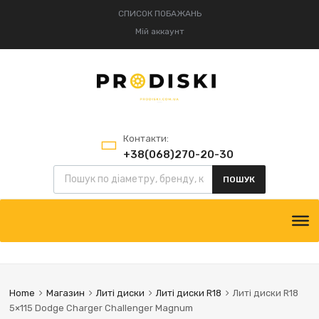
СПИСОК ПОБАЖАНЬ
Мій аккаунт
Контакти:
+38(068)270-20-30
+38(095)834-52-75
ПОШУК
Home
Магазин
Литі диски
Литі диски R18
Литі диски R18
5×115 Dodge Charger Challenger Magnum