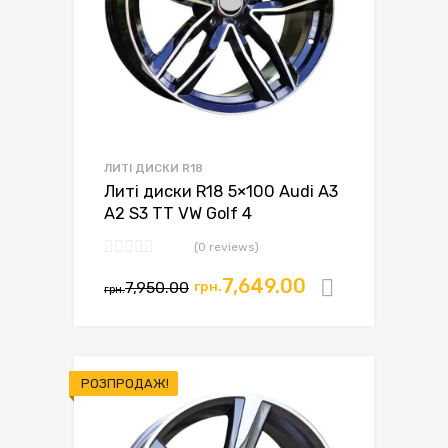
ЛИТІ ДИСКИ R18
Литі диски R18 5×100 Audi A3
A2 S3 TT VW Golf 4
(0 reviews)
7,649.00
7,950.00
грн.
Додати в
грн.
РОЗПРОДАЖ!