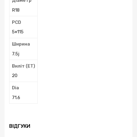
Діаметр
R18
PCD
5×115
Ширина
7.5j
Виліт (ЕТ)
20
Dia
71.6
ВІДГУКИ