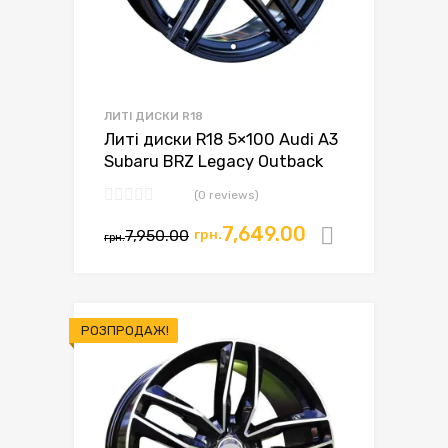
ЛИТІ ДИСКИ R18
Литі диски R18 5×100 Audi A3
Subaru BRZ Legacy Outback
(0 reviews)
7,649.00
7,950.00
грн.
Додати в
грн.
РОЗПРОДАЖ!