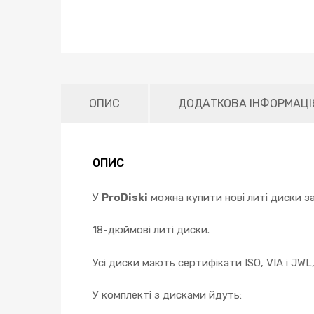
ОПИС
ДОДАТКОВА ІНФОРМАЦІ
ОПИС
У
ProDiski
можна купити нові литі диски за
18-дюймові литі диски.
Усі диски мають сертифікати ISO, VIA і JWL
У комплекті з дисками йдуть: