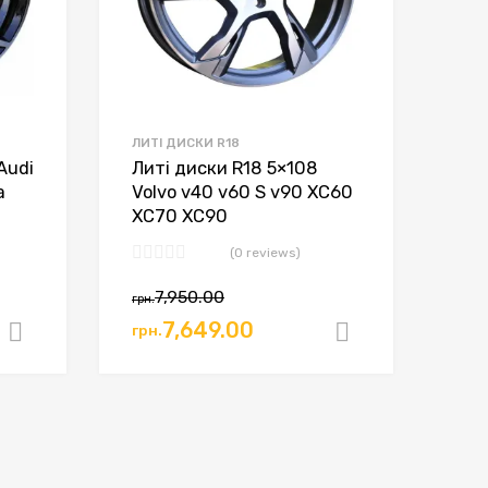
ЛИТІ ДИСКИ R18
Audi
Литі диски R18 5×108
a
Volvo v40 v60 S v90 XC60
XC70 XC90
(0 reviews)
7,950.00
грн.
7,649.00
грн.
Додати в кошик
Додати в к