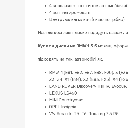
4 ковпачки з логотипом автомобіля аб
4 вентилі хромовані
Центрувальні кільця (якщо потрібно)
Нові легкосплавні диски нададуть вашому 
Купити диски на BMW 1 3 5
можна, оформи
підходять на такі автомобілі як:
BMW: 1 (E81, E82, E87, E88, F20), 3 (E36,
Z3, Z4, X1 (E84), X3 (E83, F25), X4 (F26
LAND ROVER Discovery II III IV, Evoque
LEXUS LS460
MINI Countryman
OPEL Insignia
VW Amarok, T5, T6, Touareg 2.5 R5