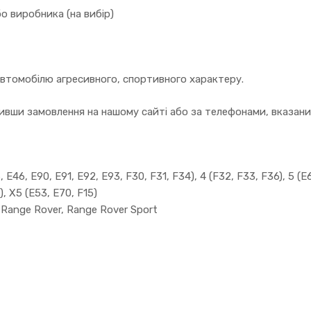
о виробника (на вибір)
автомобілю агресивного, спортивного характеру.
вши замовлення на нашому сайті або за телефонами, вказаним
 E46, E90, E91, E92, E93, F30, F31, F34), 4 (F32, F33, F36), 5 (E6
), X5 (E53, E70, F15)
, Range Rover, Range Rover Sport