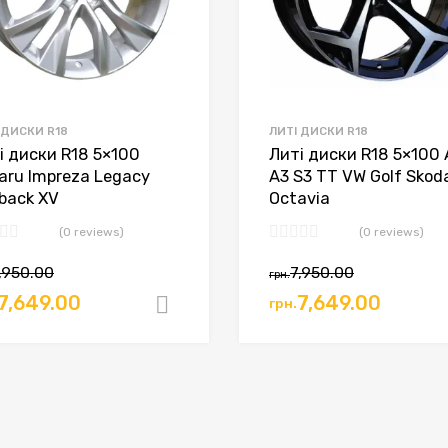
 ДИСКИ R18
ЛИТІ ДИСКИ R18
і диски R18 5×100
Литі диски R18 5×100 
aru Impreza Legacy
A3 S3 TT VW Golf Skod
back XV
Octavia
(0 reviews)
(0 reviews)
,950.00
7,950.00
грн.
7,649.00
7,649.00
грн.
ошик
Додати в кошик