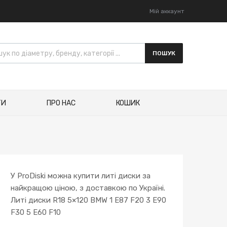
Мій аккаунт
ПОШУК
ТИ
ПРО НАС
КОШИК
У ProDiski можна купити литі диски за
найкращою ціною, з доставкою по Україні.
Литі диски R18 5×120 BMW 1 E87 F20 3 E90
F30 5 E60 F10