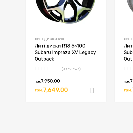
ЛИТІ ДИСКИ R18
ЛИТІ
Литі диски R18 5×100
Лит
Subaru Impreza XV Legacy
Sub
Outback
Out
(0 reviews)
7,950.00
7
грн.
грн.
7,649.00
грн.
грн.
Додати в к