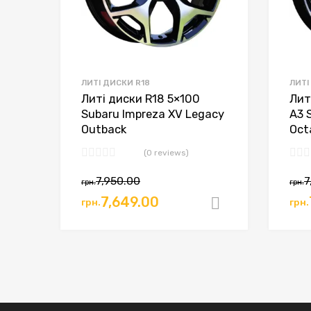
ЛИТІ ДИСКИ R18
ЛИТІ
Литі диски R18 5×100
Лит
Subaru Impreza XV Legacy
A3 
Outback
Oct
(0 reviews)
7,950.00
7
грн.
грн.
7,649.00
грн.
грн.
Додати в к