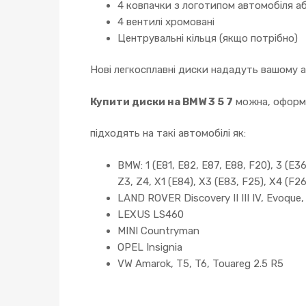
4 ковпачки з логотипом автомобіля аб
4 вентилі хромовані
Центрувальні кільця (якщо потрібно)
Нові легкосплавні диски нададуть вашому 
Купити диски на BMW 3 5 7
можна, оформи
підходять на такі автомобілі як:
BMW: 1 (E81, E82, E87, E88, F20), 3 (E36,
Z3, Z4, X1 (E84), X3 (E83, F25), X4 (F26
LAND ROVER Discovery II III IV, Evoque
LEXUS LS460
MINI Countryman
OPEL Insignia
VW Amarok, T5, T6, Touareg 2.5 R5