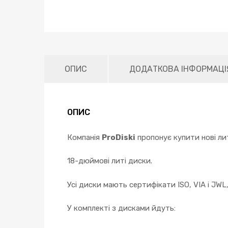
ОПИС
ДОДАТКОВА ІНФОРМАЦІ
ОПИС
Компанія
ProDiski
пропонує купити нові лит
18-дюймові литі диски.
Усі диски мають сертифікати ISO, VIA і JWL
У комплекті з дисками йдуть: