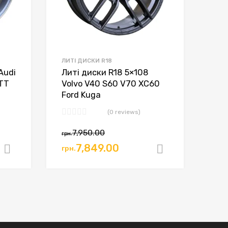
ЛИТІ ДИСКИ R18
Audi
Литі диски R18 5×108
 TT
Volvo V40 S60 V70 XC60
Ford Kuga
(0 reviews)
7,950.00
грн.
7,849.00
грн.
Додати в кошик
Додати в к