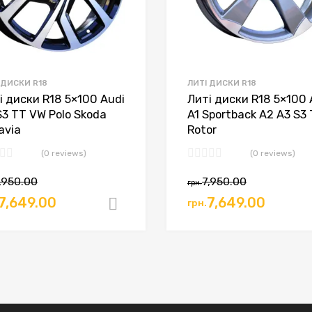
 ДИСКИ R18
ЛИТІ ДИСКИ R18
і диски R18 5×100 Audi
Литі диски R18 5×100 
S3 TT VW Polo Skoda
A1 Sportback A2 A3 S3
avia
Rotor
(0 reviews)
(0 reviews)
,950.00
7,950.00
грн.
7,649.00
7,649.00
грн.
ошик
Додати в кошик