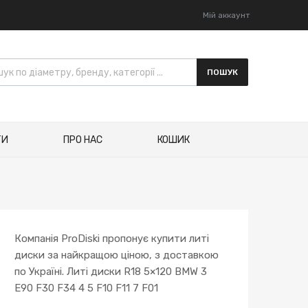
Мій аккаунт
ПОШУК
ТИ
ПРО НАС
КОШИК
Компанія ProDiski пропонує купити литі
диски за найкращою ціною, з доставкою
по Україні. Литі диски R18 5×120 BMW 3
E90 F30 F34 4 5 F10 F11 7 F01