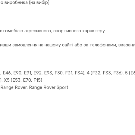
о виробника (на вибір)
автомобілю агресивного, спортивного характеру.
вши замовлення на нашому сайті або за телефонами, вказаним
 E46, E90, E91, E92, E93, F30, F31, F34), 4 (F32, F33, F36), 5 (E6
), X5 (E53, E70, F15)
, Range Rover, Range Rover Sport