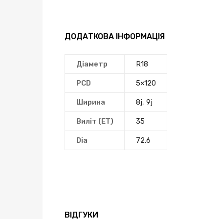
ДОДАТКОВА ІНФОРМАЦІЯ
Діаметр
R18
PCD
5×120
Ширина
8j
,
9j
Виліт (ЕТ)
35
Dia
72.6
ВІДГУКИ