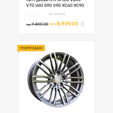
V70 V60 S90 V90 XC60 XC90
(0 reviews)
8,899.00
9,400.00
грн.
Додати в
грн.
РОЗПРОДАЖ!