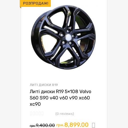
РОЗПРОДАЖ!
ЛИТІ ДИСКИ R19
Литі диски R19 5×108 Volvo
S60 S90 v40 v60 v90 xc60
xc90
(0 reviews)
8,899.00
9,400.00
грн.
Додати в
грн.