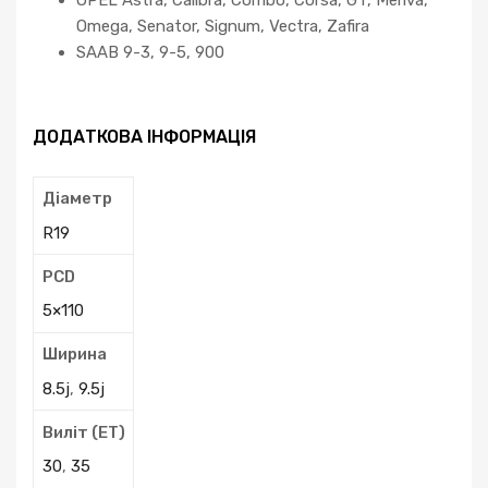
OPEL Astra, Calibra, Combo, Corsa, GT, Meriva,
Omega, Senator, Signum, Vectra, Zafira
SAAB 9-3, 9-5, 900
ДОДАТКОВА ІНФОРМАЦІЯ
Діаметр
R19
PCD
5×110
Ширина
8.5j
,
9.5j
Виліт (ЕТ)
30
,
35