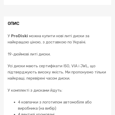
ОПИС
У
ProDiski
можна купити нові литі диски за
найкращою ціною, з доставкою по Україні.
19-дюймові литі диски.
Усі диски мають сертифікати ISO, VIA і JWL, що
підтверджують високу якість. Ми пропонуємо тільки
найкращі, перевірені часом диски.
У комплекті з дисками йдуть:
4 ковпачки з логотипом автомобіля або
виробника (на вибір)
4 вентилі хромовані