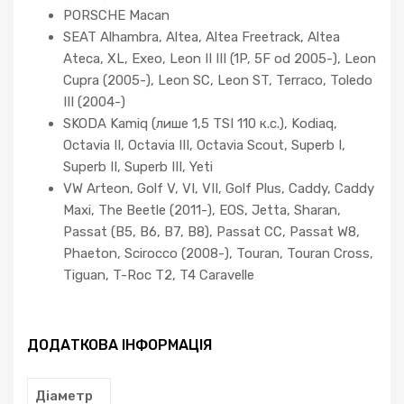
PORSCHE Macan
SEAT Alhambra, Altea, Altea Freetrack, Altea
Ateca, XL, Exeo, Leon II III (1P, 5F od 2005-), Leon
Cupra (2005-), Leon SC, Leon ST, Terraco, Toledo
III (2004-)
SKODA Kamiq (лише 1,5 TSI 110 к.с.), Kodiaq,
Octavia II, Octavia III, Octavia Scout, Superb I,
Superb II, Superb III, Yeti
VW Arteon, Golf V, VI, VII, Golf Plus, Caddy, Caddy
Maxi, The Beetle (2011-), EOS, Jetta, Sharan,
Passat (B5, B6, B7, B8), Passat CC, Passat W8,
Phaeton, Scirocco (2008-), Touran, Touran Cross,
Tiguan, T-Roc T2, T4 Caravelle
ДОДАТКОВА ІНФОРМАЦІЯ
Діаметр