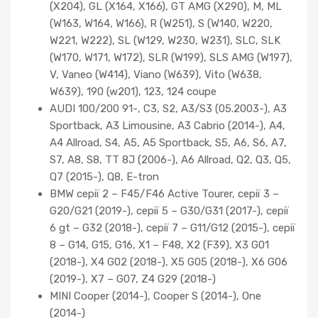
(X204), GL (X164, X166), GT AMG (X290), M, ML
(W163, W164, W166), R (W251), S (W140, W220,
W221, W222), SL (W129, W230, W231), SLC, SLK
(W170, W171, W172), SLR (W199), SLS AMG (W197),
V, Vaneo (W414), Viano (W639), Vito (W638,
W639), 190 (w201), 123, 124 coupe
AUDI 100/200 91-, C3, S2, A3/S3 (05.2003-), A3
Sportback, A3 Limousine, A3 Cabrio (2014-), A4,
A4 Allroad, S4, A5, A5 Sportback, S5, A6, S6, A7,
S7, A8, S8, TT 8J (2006-), A6 Allroad, Q2, Q3, Q5,
Q7 (2015-), Q8, E-tron
BMW серії 2 – F45/F46 Active Tourer, серії 3 –
G20/G21 (2019-), серії 5 – G30/G31 (2017-), серії
6 gt – G32 (2018-), серії 7 – G11/G12 (2015-), серії
8 – G14, G15, G16, X1 – F48, X2 (F39), X3 G01
(2018-), X4 G02 (2018-), X5 G05 (2018-), X6 G06
(2019-), X7 – G07, Z4 G29 (2018-)
MINI Cooper (2014-), Cooper S (2014-), One
(2014-)