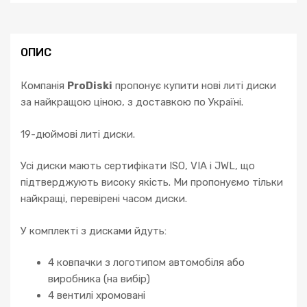
S
W221
W222
SL
ОПИС
W230
кількість
Компанія
ProDiski
пропонує купити нові литі диски
за найкращою ціною, з доставкою по Україні.
19-дюймові литі диски.
Усі диски мають сертифікати ISO, VIA і JWL, що
підтверджують високу якість. Ми пропонуємо тільки
найкращі, перевірені часом диски.
У комплекті з дисками йдуть:
4 ковпачки з логотипом автомобіля або
виробника (на вибір)
4 вентилі хромовані