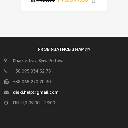
9,400.00
Додати в
грн.
ціна:
ціна:
грн.9,400.00.
грн.8,899.00.
ЯК ЗВ’ЯЗАТИСЬ З НАМИ?
Kharkiv, Lviv, Kyiv, Poltava
+38 095 834 52 75
+38 068 270 20 30
diski.help@gmail.com
ПН-НД 09:00 - 23:00