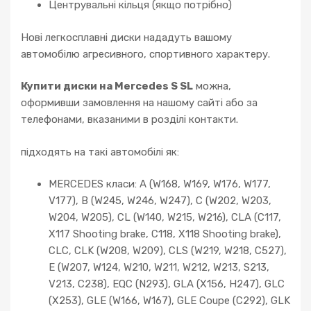
Центрувальні кільця (якщо потрібно)
Нові легкосплавні диски нададуть вашому
автомобілю агресивного, спортивного характеру.
Купити диски на Mercedes S SL
можна,
оформивши замовлення на нашому сайті або за
телефонами, вказаними в розділі контакти.
підходять на такі автомобілі як:
MERCEDES класи: A (W168, W169, W176, W177,
V177), B (W245, W246, W247), C (W202, W203,
W204, W205), CL (W140, W215, W216), CLA (C117,
X117 Shooting brake, C118, X118 Shooting brake),
CLC, CLK (W208, W209), CLS (W219, W218, C527),
E (W207, W124, W210, W211, W212, W213, S213,
V213, C238), EQC (N293), GLA (X156, H247), GLC
(X253), GLE (W166, W167), GLE Coupe (C292), GLK