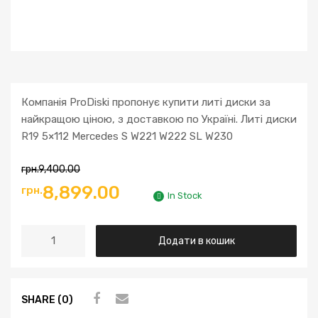
Компанія ProDiski пропонує купити литі диски за
найкращою ціною, з доставкою по Україні. Литі диски
R19 5×112 Mercedes S W221 W222 SL W230
грн.
9,400.00
Оригінальна
Поточна
8,899.00
грн.
In Stock
ціна:
ціна:
Литі
Додати в кошик
грн.9,400.00.
грн.8,899.00.
диски
R19
5x112
SHARE (0)
Mercedes