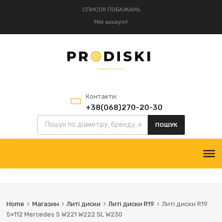
СПИСОК ПОБАЖАНЬ
Мій аккаунт
Контакти:
+38(068)270-20-30
Пошук товарів
+38(095)834-52-75
ПОШУК
Skip
to
content
Home
Магазин
Литі диски
Литі диски R19
Литі диски R19
5×112 Mercedes S W221 W222 SL W230