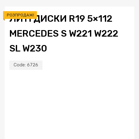
РОЗПРОДАЖ!
ЛИТІ ДИСКИ R19 5×112
MERCEDES S W221 W222
SL W230
Code:
6726