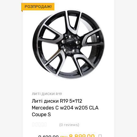
РОЗПРОДАЖ!
ЛИТІ ДИСКИ R19
Литі диски R19 5×112
Mercedes C w204 w205 CLA
Coupe S
(0 reviews)
Оригінальна
Поточна
8,899.00
грн.