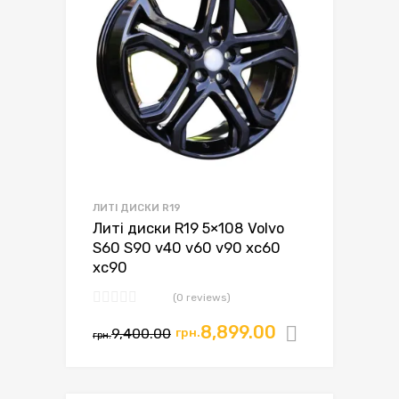
ЛИТІ ДИСКИ R19
Литі диски R19 5×108 Volvo
S60 S90 v40 v60 v90 xc60
xc90
(0 reviews)
Оригінальна
Поточна
8,899.00
9,400.00
грн.
Додати в
грн.
ціна:
ціна:
грн.9,400.00.
грн.8,899.00.