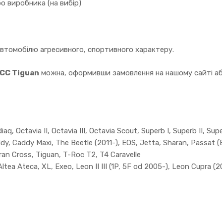
о виробника (на вибір)
автомобілю агресивного, спортивного характеру.
 CC Tiguan
можна, оформивши замовлення на нашому сайті або
q, Octavia II, Octavia III, Octavia Scout, Superb I, Superb II, Super
addy, Caddy Maxi, The Beetle (2011-), EOS, Jetta, Sharan, Passat 
ran Cross, Tiguan, T-Roc T2, T4 Caravelle
ltea Ateca, XL, Exeo, Leon II III (1P, 5F od 2005-), Leon Cupra (2