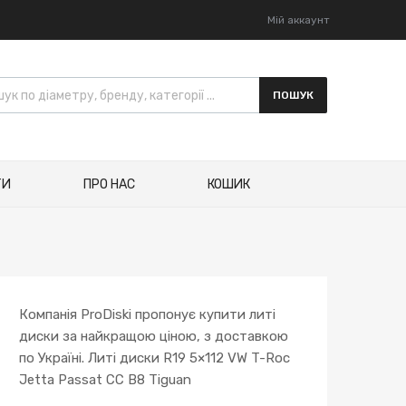
Мій аккаунт
ПОШУК
ТИ
ПРО НАС
КОШИК
Компанія ProDiski пропонує купити литі
диски за найкращою ціною, з доставкою
по Україні. Литі диски R19 5×112 VW T-Roc
Jetta Passat CC B8 Tiguan