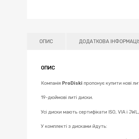
ОПИС
ДОДАТКОВА ІНФОРМАЦІ
ОПИС
Компанія
ProDiski
пропонує купити нові лит
19-дюймові литі диски.
Усі диски мають сертифікати ISO, VIA і JWL
У комплекті з дисками йдуть: