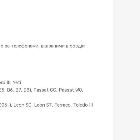
 за телефонами, вказаними в розділі
b III, Yeti
(B5, B6, B7, B8), Passat CC, Passat W8,
005-), Leon SC, Leon ST, Terraco, Toledo III