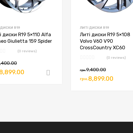
 ДИСКИ R19
ЛИТІ ДИСКИ R19
і диски R19 5×110 Alfa
Литі диски R19 5×108
eo Giulietta 159 Spider
Volvo V60 V90
CrossCountry XC60
(0 reviews)
(0 reviews)
,400.00
9,400.00
грн.
8,899.00
Додати в кошик
8,899.00
грн.
ошик