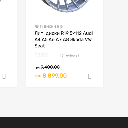
ЛИТІ ДИСКИ R19
Литі диски R19 5×112 Audi
A4 A5 A6 A7 A8 Skoda VW
Seat
(0 reviews)
9,400.00
грн.
8,899.00
грн.
Додати в кошик
Додати в к