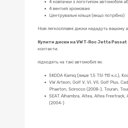
4 ковпачки з логотипом автомобіля аб
4 вентилі хромовані
Центрувальні кільця (якщо потрібно)
Нові легкосплавні диски нададуть вашому 
Купити диски на VW T-Roc Jetta Passat
контакти.
підходять на такі автомобілі як:
SKODA Kamiq (лише 1,5 TSI 110 к.с.), Kodia
VW Arteon, Golf V, VI, VII, Golf Plus, C
Phaeton, Scirocco (2008-), Touran, Tou
SEAT Alhambra, Altea, Altea Freetrack, A
(2004-)