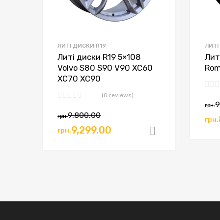
ЛИТІ ДИСКИ R19
ЛИТІ
Литі диски R19 5×108
Лит
Volvo S80 S90 V90 XC60
Rom
XC70 XC90
(0 reviews)
9
грн.
9,800.00
грн.
грн.
9,299.00
грн.
Додати в к