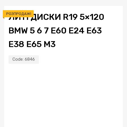
РОЗПРОДАЖ!
ЛИТІ ДИСКИ R19 5×120
BMW 5 6 7 E60 E24 E63
E38 E65 M3
Code:
6846