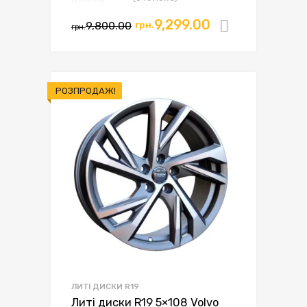
9,299.00
9,800.00
грн.
Додати в
грн.
РОЗПРОДАЖ!
ЛИТІ ДИСКИ R19
Литі диски R19 5×108 Volvo