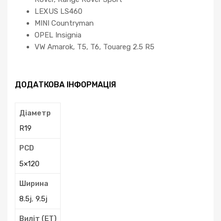
LEXUS LS460
MINI Countryman
OPEL Insignia
VW Amarok, T5, T6, Touareg 2.5 R5
ДОДАТКОВА ІНФОРМАЦІЯ
Діаметр
R19
PCD
5×120
Ширина
8.5j
,
9.5j
Виліт (ЕТ)