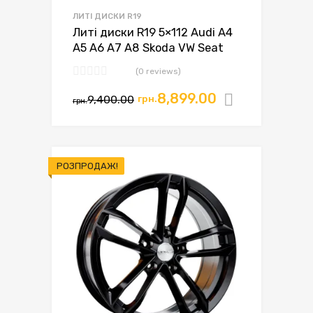
ЛИТІ ДИСКИ R19
Литі диски R19 5×112 Audi A4
A5 A6 A7 A8 Skoda VW Seat
(0 reviews)
8,899.00
9,400.00
грн.
Додати в
грн.
РОЗПРОДАЖ!