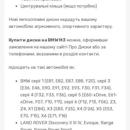
Центрувальні кільця (якщо потрібно)
Нові легкосплавні диски нададуть вашому
автомобілю агресивного, спортивного характеру.
Купити диски на BMW M3
можна, оформивши
замовлення на нашому сайті Про Диски або за
телефонами, вказаними в розділі контакти.
підходять на такі автомобілі як:
BMW серії 1 (E81, E82, E87, E88, F20), серії 3
(E36, E46, E90, E91, E92, E93, F30, F31, F34),
серії 4 (F32, F33, F36), серії 5 (E60-xDrive, E61-
xDrive, F07, F10, F11), серії 6 (F12, F13, F06), Z3,
Z4, X1 (E84), X3 (E83, F25), X4 (F26), X5 (E53,
E70, F15), X6 (E71, F16)
LAND ROVER Discovery II III IV, Evoque, Range
Rover, Range Rover Sport