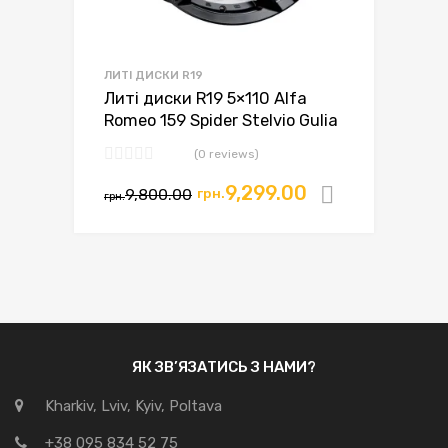
ЛИТІ ДИСКИ R19
Литі диски R19 5×110 Alfa
Romeo 159 Spider Stelvio Gulia
(0 reviews)
9,299.00
9,800.00
грн.
Додати в
грн.
ЯК ЗВ’ЯЗАТИСЬ З НАМИ?
Kharkiv, Lviv, Kyiv, Poltava
+38 095 834 52 75