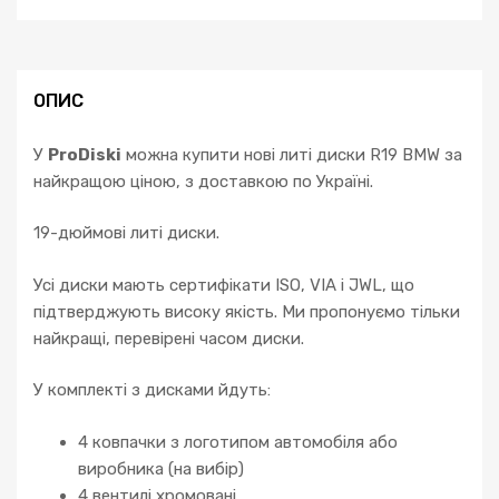
ОПИС
У
ProDiski
можна купити нові литі диски R19 BMW за
найкращою ціною, з доставкою по Україні.
19-дюймові литі диски.
Усі диски мають сертифікати ISO, VIA і JWL, що
підтверджують високу якість. Ми пропонуємо тільки
найкращі, перевірені часом диски.
У комплекті з дисками йдуть:
4 ковпачки з логотипом автомобіля або
виробника (на вибір)
4 вентилі хромовані