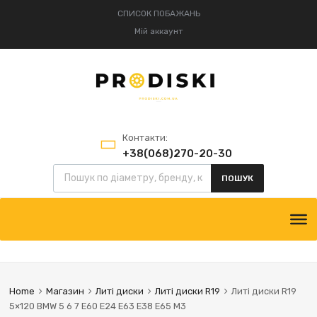
СПИСОК ПОБАЖАНЬ
Мій аккаунт
Контакти:
+38(068)270-20-30
+38(095)834-52-75
ПОШУК
Home
Магазин
Литі диски
Литі диски R19
Литі диски R19
5×120 BMW 5 6 7 E60 E24 E63 E38 E65 M3