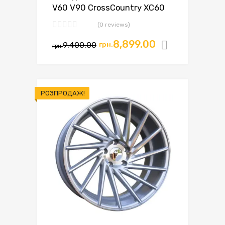
V60 V90 CrossCountry XC60
(0 reviews)
8,899.00
9,400.00
грн.
Додати в
грн.
РОЗПРОДАЖ!