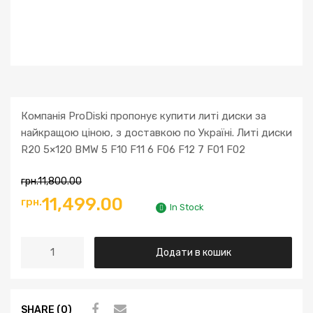
Компанія ProDiski пропонує купити литі диски за
найкращою ціною, з доставкою по Україні. Литі диски
R20 5×120 BMW 5 F10 F11 6 F06 F12 7 F01 F02
грн.
11,800.00
Оригінальна
Поточна
11,499.00
грн.
In Stock
ціна:
ціна:
Литі
Додати в кошик
грн.11,800.00.
грн.11,499.00.
диски
R20
5x120
SHARE (0)
BMW