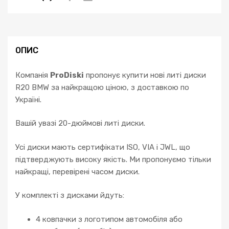
5
F10
F11
6
ОПИС
F06
F12
Компанія
ProDiski
пропонує купити нові литі диски
7
R20 BMW за найкращою ціною, з доставкою по
F01
Україні.
F02
кількість
Вашій увазі 20-дюймові литі диски.
Усі диски мають сертифікати ISO, VIA і JWL, що
підтверджують високу якість. Ми пропонуємо тільки
найкращі, перевірені часом диски.
У комплекті з дисками йдуть:
4 ковпачки з логотипом автомобіля або