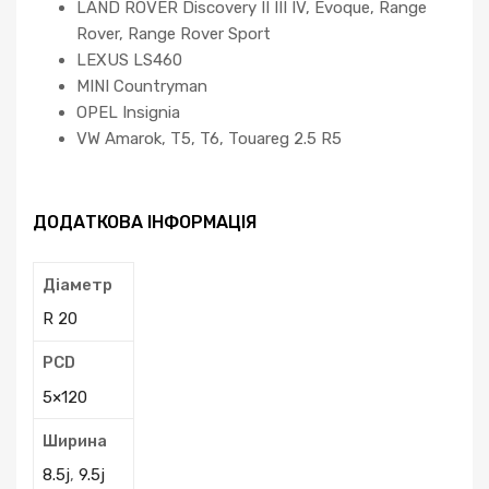
LAND ROVER Discovery II III IV, Evoque, Range
Rover, Range Rover Sport
LEXUS LS460
MINI Countryman
OPEL Insignia
VW Amarok, T5, T6, Touareg 2.5 R5
ДОДАТКОВА ІНФОРМАЦІЯ
Діаметр
R 20
PCD
5×120
Ширина
8.5j
,
9.5j