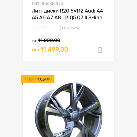
ЛИТІ ДИСКИ R20
Литі диски R20 5×112 Audi A4
A5 A6 A7 A8 Q3 Q5 Q7 II S-line
(0 reviews)
11,800.00
грн.
Оригінальна
Поточна
11,499.00
грн.
Додати в
ціна:
ціна:
грн.11,800.00.
грн.11,499.00.
РОЗПРОДАЖ!