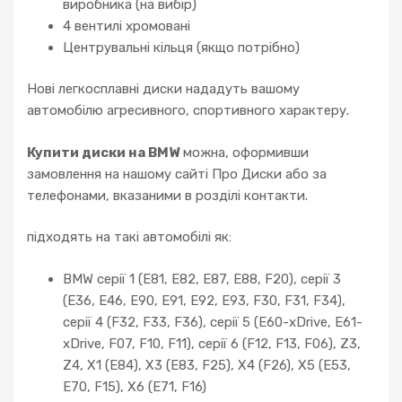
виробника (на вибір)
4 вентилі хромовані
Центрувальні кільця (якщо потрібно)
Нові легкосплавні диски нададуть вашому
автомобілю агресивного, спортивного характеру.
Купити диски на BMW
можна, оформивши
замовлення на нашому сайті Про Диски або за
телефонами, вказаними в розділі контакти.
підходять на такі автомобілі як:
BMW серії 1 (E81, E82, E87, E88, F20), серії 3
(E36, E46, E90, E91, E92, E93, F30, F31, F34),
серії 4 (F32, F33, F36), серії 5 (E60-xDrive, E61-
xDrive, F07, F10, F11), серії 6 (F12, F13, F06), Z3,
Z4, X1 (E84), X3 (E83, F25), X4 (F26), X5 (E53,
E70, F15), X6 (E71, F16)