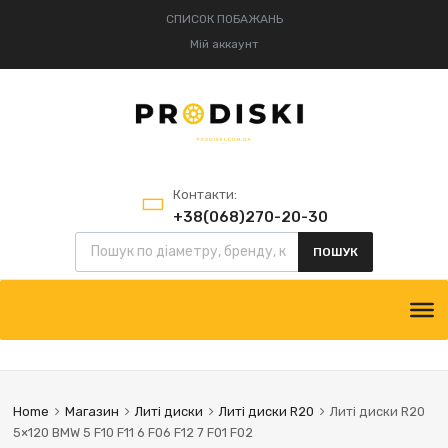
СПИСОК ПОБАЖАНЬ
Мій аккаунт
Контакти:
+38(068)270-20-30
Пошук товарів
+38(095)834-52-75
ПОШУК
Skip
to
content
Home
Магазин
Литі диски
Литі диски R20
Литі диски R20
5×120 BMW 5 F10 F11 6 F06 F12 7 F01 F02