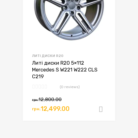
ЛИТІ ДИСКИ R20
Литі диски R20 5×112
Mercedes S W221 W222 CLS
C219
(0 reviews)
12,800.00
грн.
Оригінальна
Поточна
12,499.00
грн.
Додати в
ціна:
ціна:
грн.12,800.00.
грн.12,499.00.