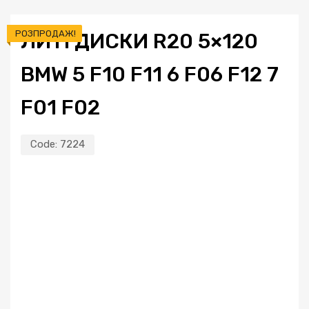
РОЗПРОДАЖ!
ЛИТІ ДИСКИ R20 5×120
BMW 5 F10 F11 6 F06 F12 7
F01 F02
Code:
7224