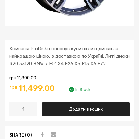
Компанія ProDiski пропонує купити литі диски за
найкращою ціною, з доставкою по Україні. Литі диски
R20 5×120 BMW 7 F01 X4 F26 X5 F15 X6 E72
грн.
11,800.00
Оригінальна
Поточна
11,499.00
грн.
In Stock
ціна:
ціна:
Литі
Додати в кошик
грн.11,800.00.
грн.11,499.00.
диски
R20
5x120
SHARE (0)
BMW