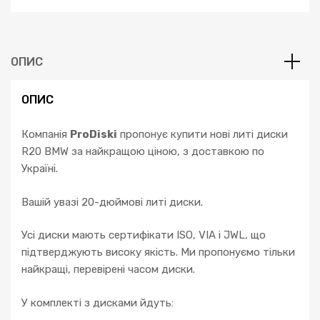
7
F01
X4
F26
ОПИС
X5
F15
ОПИС
X6
E72
Компанія
ProDiski
пропонує купити нові литі диски
кількість
R20 BMW за найкращою ціною, з доставкою по
Україні.
Вашій увазі 20-дюймові литі диски.
Усі диски мають сертифікати ISO, VIA і JWL, що
підтверджують високу якість. Ми пропонуємо тільки
найкращі, перевірені часом диски.
У комплекті з дисками йдуть: