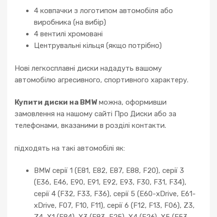
4 ковпачки з логотипом автомобіля або
виробника (на вибір)
4 вентилі хромовані
Центрувальні кільця (якщо потрібно)
Нові легкосплавні диски нададуть вашому
автомобілю агресивного, спортивного характеру.
Купити диски на BMW
можна, оформивши
замовлення на нашому сайті Про Диски або за
телефонами, вказаними в розділі контакти.
підходять на такі автомобілі як:
BMW серії 1 (E81, E82, E87, E88, F20), серії 3
(E36, E46, E90, E91, E92, E93, F30, F31, F34),
серії 4 (F32, F33, F36), серії 5 (E60-xDrive, E61-
xDrive, F07, F10, F11), серії 6 (F12, F13, F06), Z3,