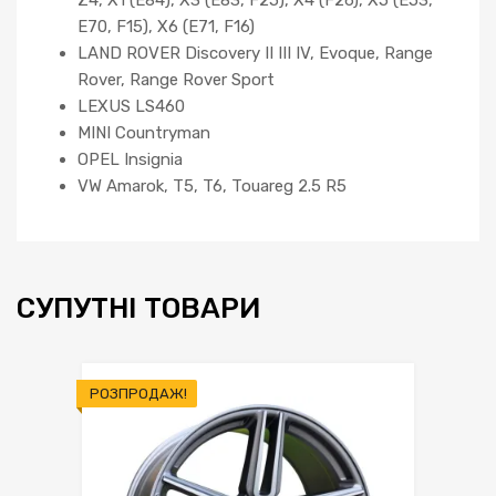
Z4, X1 (E84), X3 (E83, F25), X4 (F26), X5 (E53,
E70, F15), X6 (E71, F16)
LAND ROVER Discovery II III IV, Evoque, Range
Rover, Range Rover Sport
LEXUS LS460
MINI Countryman
OPEL Insignia
VW Amarok, T5, T6, Touareg 2.5 R5
СУПУТНІ ТОВАРИ
РОЗПРОДАЖ!