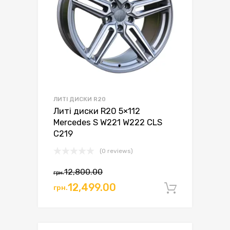
ЛИТІ ДИСКИ R20
Литі диски R20 5×112
Mercedes S W221 W222 CLS
C219
(0 reviews)
12,800.00
грн.
Оригінальна
Поточна
12,499.00
грн.
Додати 
ціна:
ціна:
грн.12,800.00.
грн.12,499.00.