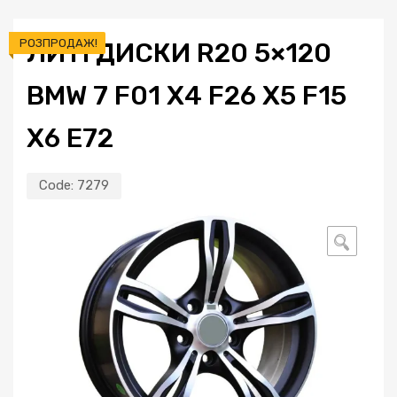
РОЗПРОДАЖ!
ЛИТІ ДИСКИ R20 5×120
BMW 7 F01 X4 F26 X5 F15
X6 E72
Code:
7279
🔍