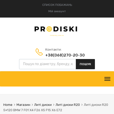
СПИСОК ПОБАЖАНЬ
Мій аккаунт
Контакти:
+38(068)270-20-30
Пошук товарів
+38(095)834-52-75
ПОШУК
Skip
to
content
Home
Магазин
Литі диски
Литі диски R20
Литі диски R20
5×120 BMW 7 F01 X4 F26 X5 F15 X6 E72