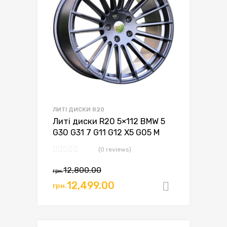
ЛИТІ ДИСКИ R20
Литі диски R20 5×112 BMW 5
G30 G31 7 G11 G12 X5 G05 M
(0 reviews)
12,800.00
грн.
12,499.00
грн.
Додати в