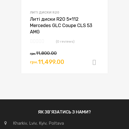
ЛИТІ ДИСКИ R20
Литі диски R20 5×112
Mercedes GLC Coupe CLS 53
AMG
(0 reviews)
11,800.00
грн.
11,499.00
грн.
Додати в
ЯК ЗВ’ЯЗАТИСЬ З НАМИ?
Kharkiv, Lviv, Kyiv, Poltava