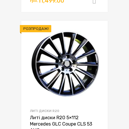
11,499.00
грн.
Додати в
РОЗПРОДАЖ!
ЛИТІ ДИСКИ R20
Литі диски R20 5×112
Mercedes GLC Coupe CLS 53