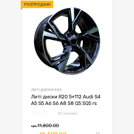
РОЗПРОДАЖ!
ЛИТІ ДИСКИ R20
Литі диски R20 5×112 Audi S4
A5 S5 A6 S6 A8 S8 Q5 SQ5 rs
(0 reviews)
11,800.00
грн.