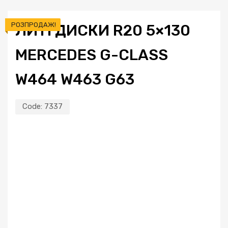
РОЗПРОДАЖ!
ЛИТІ ДИСКИ R20 5×130
MERCEDES G-CLASS
W464 W463 G63
Code:
7337