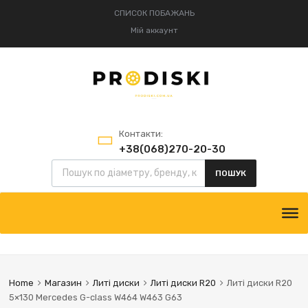
СПИСОК ПОБАЖАНЬ
Мій аккаунт
Контакти:
+38(068)270-20-30
+38(095)834-52-75
ПОШУК
Home
Магазин
Литі диски
Литі диски R20
Литі диски R20
5×130 Mercedes G-class W464 W463 G63