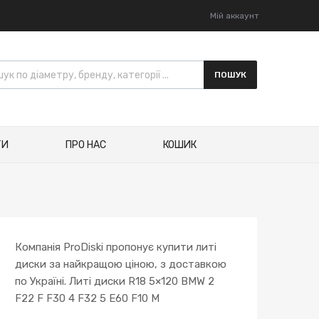
Мій аккаунт
к товарів
ПОШУК
ТИ
ПРО НАС
КОШИК
Компанія ProDiski пропонує купити литі
диски за найкращою ціною, з доставкою
по Україні. Литі диски R18 5×120 BMW 2
F22 F F30 4 F32 5 E60 F10 M