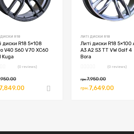
 ДИСКИ R18
ЛИТІ ДИСКИ R18
і диски R18 5×108
Литі диски R18 5×100 
vo V40 S60 V70 XC60
A3 A2 S3 TT VW Golf 4
d Kuga
Bora
(0 reviews)
(0 reviews)
,950.00
7,950.00
грн.
игінальна
Поточна
Оригінальна
Поточ
7,849.00
7,649.00
грн.
ошик
Додати в кошик
а:
ціна:
ціна:
ціна:
.7,950.00.
грн.7,849.00.
грн.7,950.00.
грн.7,6