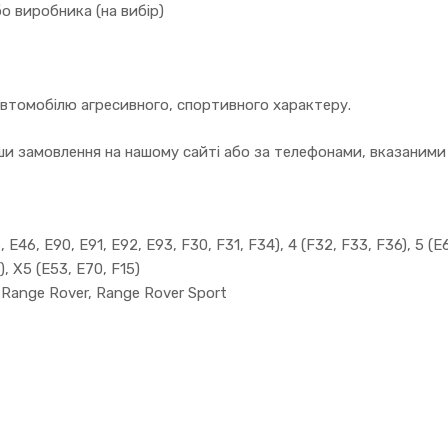
о виробника (на вибір)
автомобілю агресивного, спортивного характеру.
 замовлення на нашому сайті або за телефонами, вказаними в
 E46, E90, E91, E92, E93, F30, F31, F34), 4 (F32, F33, F36), 5 (E6
), X5 (E53, E70, F15)
, Range Rover, Range Rover Sport