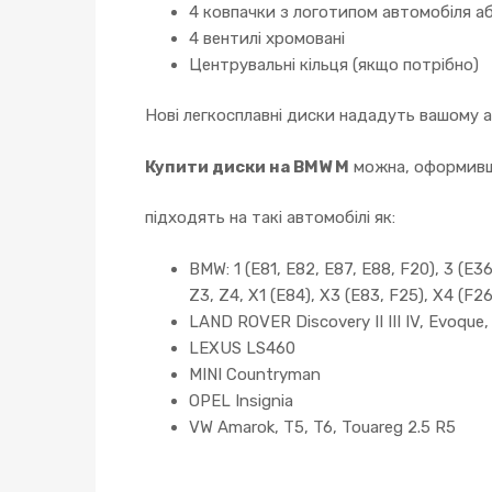
4 ковпачки з логотипом автомобіля аб
4 вентилі хромовані
Центрувальні кільця (якщо потрібно)
Нові легкосплавні диски нададуть вашому 
Купити диски на BMW M
можна, оформивши
підходять на такі автомобілі як:
BMW: 1 (E81, E82, E87, E88, F20), 3 (E36,
Z3, Z4, X1 (E84), X3 (E83, F25), X4 (F26
LAND ROVER Discovery II III IV, Evoque
LEXUS LS460
MINI Countryman
OPEL Insignia
VW Amarok, T5, T6, Touareg 2.5 R5