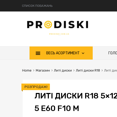
СПИСОК ПОБАЖАНЬ
Skip
ВЕСЬ АСОРТИМЕНТ
ГОЛ
to
content
Home
Магазин
Литі диски
Литі диски R18
Литі ди
РОЗПРОДАЖ!
ЛИТІ ДИСКИ R18 5×12
5 E60 F10 M