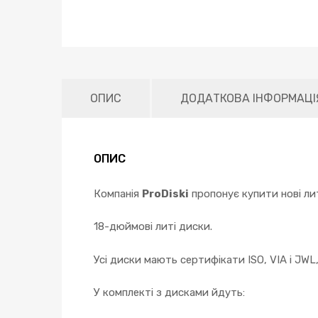
ОПИС
ДОДАТКОВА ІНФОРМАЦІ
ОПИС
Компанія
ProDiski
пропонує купити нові лит
18-дюймові литі диски.
Усі диски мають сертифікати ISO, VIA і JWL
У комплекті з дисками йдуть: