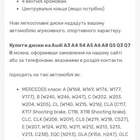
4 вентилі хромовані
Центрувальні кільця (якщо потрібно)
Нові легкосплавні диски нададуть вашому
автомобілю агресивного, спортивного характеру.
Купити диски на Audi A3 A4 S4 A5 A6 A8 Q5 Q3 Q7
II
можна, оформивши замовлення на нашому сайті
або за телефонами, вказаними в розділі контакти.
підходять на такі автомобілі як:
MERCEDES класи: A (W168, W169, W176, W177,
V177), B (W245, W246, W247), C (W202, W203,
W204, W205), CL (W140, W215, W216), CLA (C117,
X117 Shooting brake, C118, X118 Shooting brake),
CLC, CLK (W208, W209), CLS (W219, W218, C527),
E (W207, W124, W210, W211, W212, W213, S213,
V213, C238), EQC (N293), GLA (X156, H247), GLC