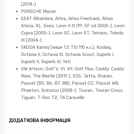
(2014-)
PORSCHE Macan
SEAT Alhambra, Altea, Altea Freetrack, Altea
Ateca, XL, Exeo, Leon II III (1P, 5F od 2005-), Leon
Cupra (2005-), Leon SC, Leon ST, Terraco, Toledo
III (2004-)
SKODA Kamiq (лише 1,5 TSI 110 к.с.), Kodiaq,
Octavia II, Octavia III, Octavia Scout, Superb I,
Superb II, Superb III, Yeti
VW Arteon, Golf V, VI, VII, Golf Plus, Caddy, Caddy
Maxi, The Beetle (2011-), EOS, Jetta, Sharan,
Passat (B5, B6, B7, B8), Passat CC, Passat W8,
Phaeton, Scirocco (2008-), Touran, Touran Cross,
Tiguan, T-Roc T2, T4 Caravelle
ДОДАТКОВА ІНФОРМАЦІЯ