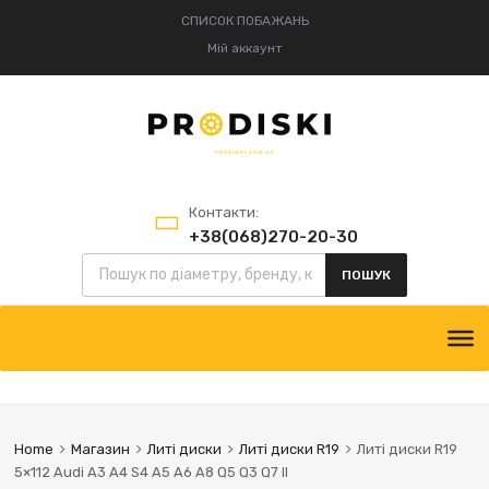
СПИСОК ПОБАЖАНЬ
Мій аккаунт
Контакти:
+38(068)270-20-30
+38(095)834-52-75
ПОШУК
Home
Магазин
Литі диски
Литі диски R19
Литі диски R19
5×112 Audi A3 A4 S4 A5 A6 A8 Q5 Q3 Q7 II