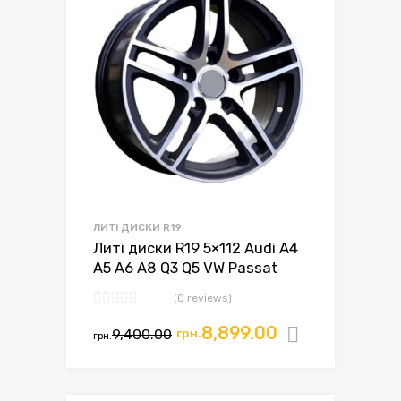
ЛИТІ ДИСКИ R19
Литі диски R19 5×112 Audi A4
A5 A6 A8 Q3 Q5 VW Passat
(0 reviews)
8,899.00
9,400.00
грн.
Додати в
грн.