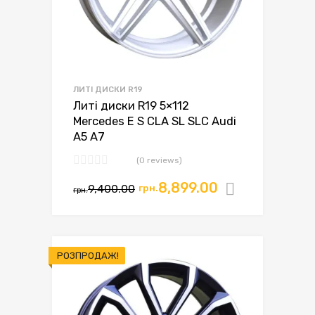
ЛИТІ ДИСКИ R19
Литі диски R19 5×112
Mercedes E S CLA SL SLC Audi
A5 A7
(0 reviews)
8,899.00
9,400.00
грн.
Додати в
грн.
РОЗПРОДАЖ!