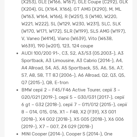
(X253), GLE (W166, W167), GLE Coupe (C292), GLK
(X204), GL (X164, X166), GT AMG (X290), M, ML
(W163, W164, W166), R (W251), S (W140, W220,
W221, W222), SL (W129, W230, W231), SLC, SLK
(W170, W171, W172), SLR (W199), SLS AMG (W197),
V, Vaneo (W414), Viano (W639), Vito (W638,
W639), 190 (w201), 123, 124 coupe
AUDI 100/200 91-, C3, S2, A3/S3 (05.2003-), A3
Sportback, A3 Limousine, A3 Cabrio (2014-), A4,
A4 Allroad, S4, A5, A5 Sportback, S5, A6, S6, A7,
S7, A8, S8, TT 8J (2006-), A6 Allroad, Q2, Q3, Q5,
Q7 (2015-), Q8, E-tron
BMW серії 2 – F45/F46 Active Tourer, серії 3 –
G20/G21 (2019-), серії 5 – G30/G31 (2017-), серії
6 gt – G32 (2018-), серії 7 – G11/G12 (2015-), серії
8 – G14, G15, G16, X1 – F48, X2 (F39), X3 G01
(2018-), X4 G02 (2018-), X5 G05 (2018-), X6 G06
(2019-), X7 – G07, Z4 G29 (2018-)
MINI Cooper (2014-), Cooper S (2014-), One