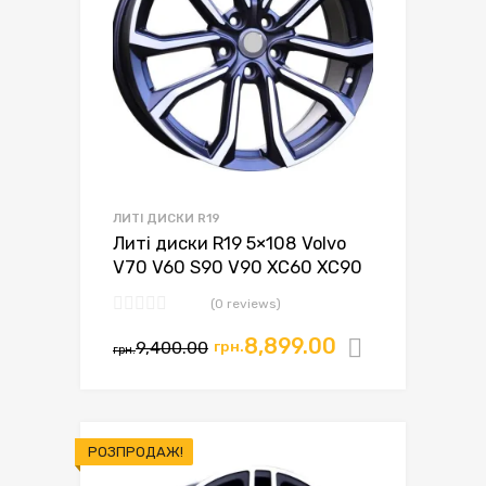
ЛИТІ ДИСКИ R19
Литі диски R19 5×108 Volvo
V70 V60 S90 V90 XC60 XC90
(0 reviews)
8,899.00
9,400.00
грн.
Додати в
грн.
РОЗПРОДАЖ!