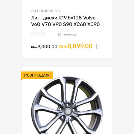
ЛИТІ ДИСКИ R19
Литі диски R19 5×108 Volvo
V60 V70 V90 S90 XC60 XC90
(0 reviews)
Оригінальна
Поточна
8,899.00
9,400.00
грн.
Додати в
грн.
ціна:
ціна:
грн.9,400.00.
грн.8,899.00.
РОЗПРОДАЖ!