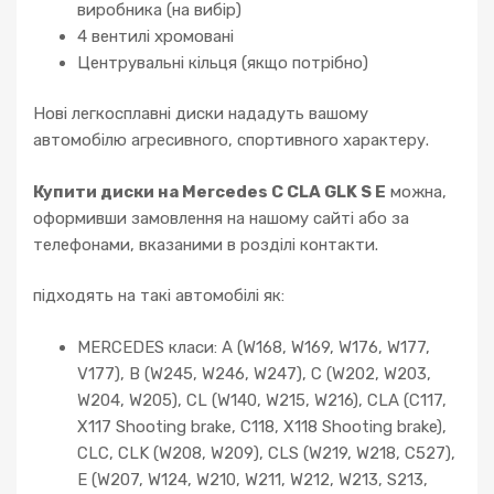
виробника (на вибір)
4 вентилі хромовані
Центрувальні кільця (якщо потрібно)
Нові легкосплавні диски нададуть вашому
автомобілю агресивного, спортивного характеру.
Купити диски на Mercedes C CLA GLK S E
можна,
оформивши замовлення на нашому сайті або за
телефонами, вказаними в розділі контакти.
підходять на такі автомобілі як:
MERCEDES класи: A (W168, W169, W176, W177,
V177), B (W245, W246, W247), C (W202, W203,
W204, W205), CL (W140, W215, W216), CLA (C117,
X117 Shooting brake, C118, X118 Shooting brake),
CLC, CLK (W208, W209), CLS (W219, W218, C527),
E (W207, W124, W210, W211, W212, W213, S213,