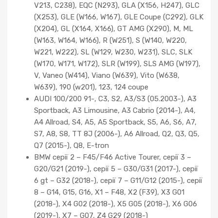
V213, C238), EQC (N293), GLA (X156, H247), GLC
(X253), GLE (W166, W167), GLE Coupe (C292), GLK
(X204), GL (X164, X166), GT AMG (X290), M, ML
(W163, W164, W166), R (W251), S (W140, W220,
W221, W222), SL (W129, W230, W231), SLC, SLK
(W170, W171, W172), SLR (W199), SLS AMG (W197),
V, Vaneo (W414), Viano (W639), Vito (W638,
W639), 190 (w201), 123, 124 coupe
AUDI 100/200 91-, C3, S2, A3/S3 (05.2003-), A3
Sportback, A3 Limousine, A3 Cabrio (2014-), A4,
A4 Allroad, S4, A5, A5 Sportback, S5, A6, S6, A7,
S7, A8, S8, TT 8J (2006-), A6 Allroad, Q2, Q3, Q5,
Q7 (2015-), Q8, E-tron
BMW серії 2 – F45/F46 Active Tourer, серії 3 –
G20/G21 (2019-), серії 5 – G30/G31 (2017-), серії
6 gt – G32 (2018-), серії 7 – G11/G12 (2015-), серії
8 – G14, G15, G16, X1 – F48, X2 (F39), X3 G01
(2018-), X4 G02 (2018-), X5 G05 (2018-), X6 G06
(2019-), X7 – G07, Z4 G29 (2018-)