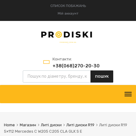
СПИСОК ПОБАЖАНЬ
Мій аккаунт
Контакти:
+38(068)270-20-30
Пошук товарів
+38(095)834-52-75
ПОШУК
Skip
to
content
Home
Магазин
Литі диски
Литі диски R19
Литі диски R19
5×112 Mercedes C W205 C205 CLA GLK S E