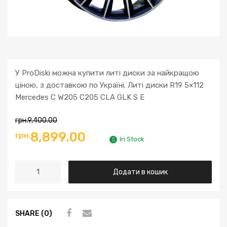
У ProDiski можна купити литі диски за найкращою
ціною, з доставкою по Україні. Литі диски R19 5×112
Mercedes C W205 C205 CLA GLK S E
грн.
9,400.00
Оригінальна
Поточна
8,899.00
грн.
In Stock
ціна:
ціна:
Литі
Додати в кошик
грн.9,400.00.
грн.8,899.00.
диски
R19
5x112
SHARE (0)
Mercedes
C