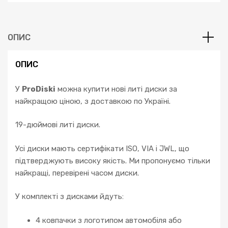
W205
C205
CLA
ОПИС
GLK
S
ОПИС
E
кількість
У
ProDiski
можна купити нові литі диски за
найкращою ціною, з доставкою по Україні.
19-дюймові литі диски.
Усі диски мають сертифікати ISO, VIA і JWL, що
підтверджують високу якість. Ми пропонуємо тільки
найкращі, перевірені часом диски.
У комплекті з дисками йдуть:
4 ковпачки з логотипом автомобіля або