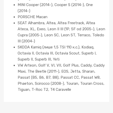
MINI Cooper (2014-), Cooper S (2014-), One
(2014-)
PORSCHE Macan
SEAT Alhambra, Altea, Altea Freetrack, Altea
Ateca, XL, Exeo, Leon II III (1P, 5F od 2005-), Leon
Cupra (2005-), Leon SC, Leon ST, Terraco, Toledo
III (2004-)
SKODA Kamiq (лише 1,5 TSI 110 к.с.), Kodiaq,
Octavia II, Octavia III, Octavia Scout, Superb I,
Superb II, Superb III, Yeti
VW Arteon, Golf V, VI, VII, Golf Plus, Caddy, Caddy
Maxi, The Beetle (2011-), EOS, Jetta, Sharan,
Passat (B5, B6, B7, B8), Passat CC, Passat W8,
Phaeton, Scirocco (2008-), Touran, Touran Cross,
Tiguan, T-Roc T2, T4 Caravelle