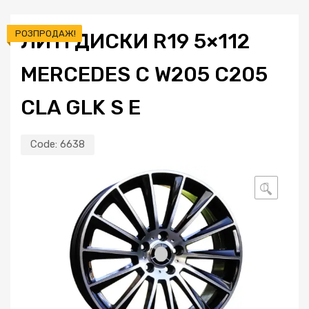
РОЗПРОДАЖ!
ЛИТІ ДИСКИ R19 5×112
MERCEDES C W205 C205
CLA GLK S E
Code:
6638
🔍