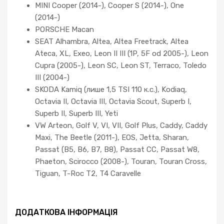
MINI Cooper (2014-), Cooper S (2014-), One
(2014-)
PORSCHE Macan
SEAT Alhambra, Altea, Altea Freetrack, Altea
Ateca, XL, Exeo, Leon II III (1P, 5F od 2005-), Leon
Cupra (2005-), Leon SC, Leon ST, Terraco, Toledo
III (2004-)
SKODA Kamiq (лише 1,5 TSI 110 к.с.), Kodiaq,
Octavia II, Octavia III, Octavia Scout, Superb I,
Superb II, Superb III, Yeti
VW Arteon, Golf V, VI, VII, Golf Plus, Caddy, Caddy
Maxi, The Beetle (2011-), EOS, Jetta, Sharan,
Passat (B5, B6, B7, B8), Passat CC, Passat W8,
Phaeton, Scirocco (2008-), Touran, Touran Cross,
Tiguan, T-Roc T2, T4 Caravelle
ДОДАТКОВА ІНФОРМАЦІЯ