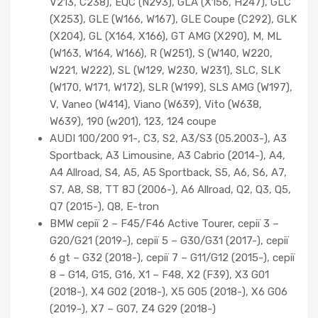
V213, C238), EQC (N293), GLA (X156, H247), GLC
(X253), GLE (W166, W167), GLE Coupe (C292), GLK
(X204), GL (X164, X166), GT AMG (X290), M, ML
(W163, W164, W166), R (W251), S (W140, W220,
W221, W222), SL (W129, W230, W231), SLC, SLK
(W170, W171, W172), SLR (W199), SLS AMG (W197),
V, Vaneo (W414), Viano (W639), Vito (W638,
W639), 190 (w201), 123, 124 coupe
AUDI 100/200 91-, C3, S2, A3/S3 (05.2003-), A3
Sportback, A3 Limousine, A3 Cabrio (2014-), A4,
A4 Allroad, S4, A5, A5 Sportback, S5, A6, S6, A7,
S7, A8, S8, TT 8J (2006-), A6 Allroad, Q2, Q3, Q5,
Q7 (2015-), Q8, E-tron
BMW серії 2 – F45/F46 Active Tourer, серії 3 –
G20/G21 (2019-), серії 5 – G30/G31 (2017-), серії
6 gt – G32 (2018-), серії 7 – G11/G12 (2015-), серії
8 – G14, G15, G16, X1 – F48, X2 (F39), X3 G01
(2018-), X4 G02 (2018-), X5 G05 (2018-), X6 G06
(2019-), X7 – G07, Z4 G29 (2018-)