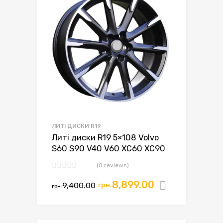
ЛИТІ ДИСКИ R19
Литі диски R19 5×108 Volvo
S60 S90 V40 V60 XC60 XC90
(0 reviews)
8,899.00
9,400.00
грн.
Додати в
грн.