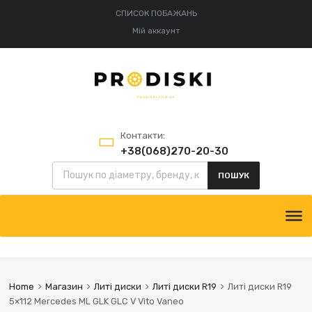
СПИСОК ПОБАЖАНЬ
Мій аккаунт
Контакти:
+38(068)270-20-30
+38(095)834-52-75
ПОШУК
Home
Магазин
Литі диски
Литі диски R19
Литі диски R19
5×112 Mercedes ML GLK GLC V Vito Vaneo