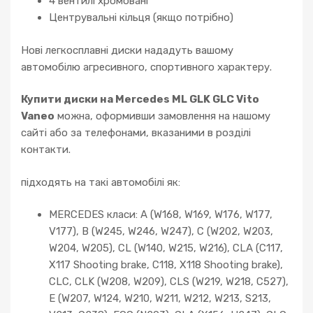
4 вентилі хромовані
Центрувальні кільця (якщо потрібно)
Нові легкосплавні диски нададуть вашому
автомобілю агресивного, спортивного характеру.
Купити диски на Mercedes ML GLK GLC Vito
Vaneo
можна, оформивши замовлення на нашому
сайті або за телефонами, вказаними в розділі
контакти.
підходять на такі автомобілі як:
MERCEDES класи: A (W168, W169, W176, W177,
V177), B (W245, W246, W247), C (W202, W203,
W204, W205), CL (W140, W215, W216), CLA (C117,
X117 Shooting brake, C118, X118 Shooting brake),
CLC, CLK (W208, W209), CLS (W219, W218, C527),
E (W207, W124, W210, W211, W212, W213, S213,