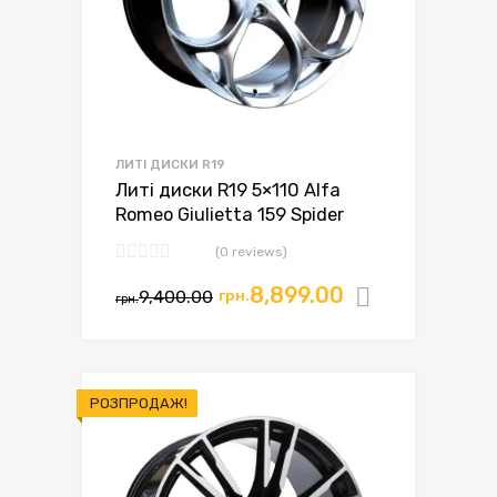
ЛИТІ ДИСКИ R19
Литі диски R19 5×110 Alfa
Romeo Giulietta 159 Spider
(0 reviews)
8,899.00
9,400.00
грн.
Додати в
грн.
РОЗПРОДАЖ!