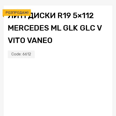
РОЗПРОДАЖ!
ЛИТІ ДИСКИ R19 5×112
MERCEDES ML GLK GLC V
VITO VANEO
Code:
6612