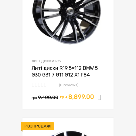
ЛИТІ ДИСКИ R19
Литі диски R19 5×112 BMW 5
G30 G31 7 G11 G12 X1 F84
(0 reviews)
8,899.00
9,400.00
грн.
Додати в
грн.
РОЗПРОДАЖ!