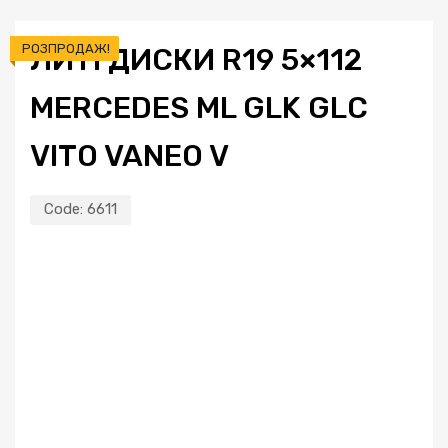
РОЗПРОДАЖ!
ЛИТІ ДИСКИ R19 5×112
MERCEDES ML GLK GLC
VITO VANEO V
Code:
6611