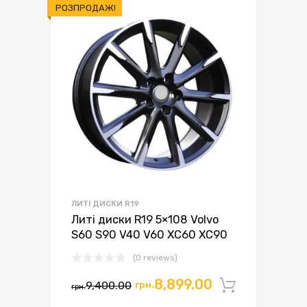
РОЗПРОДАЖ!
ЛИТІ ДИСКИ R19
Литі диски R19 5×108 Volvo
S60 S90 V40 V60 XC60 XC90
(0 reviews)
Оригінальна
Поточна
8,899.00
9,400.00
грн.
Додати 
грн.
ціна:
ціна: