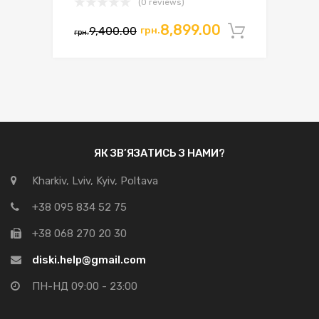
(0 reviews)
Оригінальна
Поточна
8,899.00
9,400.00
грн.
Додати 
грн.
ціна:
ціна:
грн.9,400.00.
грн.8,899.00.
ЯК ЗВ’ЯЗАТИСЬ З НАМИ?
Kharkiv, Lviv, Kyiv, Poltava
+38 095 834 52 75
+38 068 270 20 30
diski.help@gmail.com
ПН-НД 09:00 - 23:00