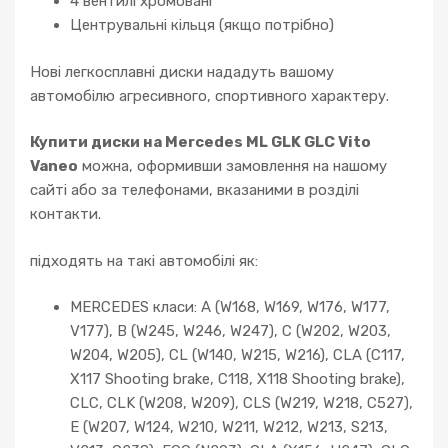
4 вентилі хромовані
Центрувальні кільця (якщо потрібно)
Нові легкосплавні диски нададуть вашому
автомобілю агресивного, спортивного характеру.
Купити диски на Mercedes ML GLK GLC Vito
Vaneo
можна, оформивши замовлення на нашому
сайті або за телефонами, вказаними в розділі
контакти.
підходять на такі автомобілі як:
MERCEDES класи: A (W168, W169, W176, W177,
V177), B (W245, W246, W247), C (W202, W203,
W204, W205), CL (W140, W215, W216), CLA (C117,
X117 Shooting brake, C118, X118 Shooting brake),
CLC, CLK (W208, W209), CLS (W219, W218, C527),
E (W207, W124, W210, W211, W212, W213, S213,