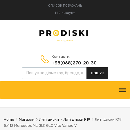
СПИСОК ПОБАЖАНЬ
Мій аккаунт
Контакти:
+38(068)270-20-30
Пошук товарів
+38(095)834-52-75
ПОШУК
Skip
to
content
Home
Магазин
Литі диски
Литі диски R19
Литі диски R19
5×112 Mercedes ML GLK GLC Vito Vaneo V