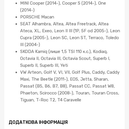
MINI Cooper (2014-), Cooper S (2014-), One
(2014-)
PORSCHE Macan
SEAT Alhambra, Altea, Altea Freetrack, Altea
Ateca, XL, Exeo, Leon II III (1P, 5F od 2005-), Leon
Cupra (2005-), Leon SC, Leon ST, Terraco, Toledo
III (2004-)
SKODA Kamiq (лише 1,5 TSI 110 к.с.), Kodiaq,
Octavia II, Octavia III, Octavia Scout, Superb I,
Superb II, Superb III, Yeti
VW Arteon, Golf V, VI, VII, Golf Plus, Caddy, Caddy
Maxi, The Beetle (2011-), EOS, Jetta, Sharan,
Passat (B5, B6, B7, B8), Passat CC, Passat W8,
Phaeton, Scirocco (2008-), Touran, Touran Cross,
Tiguan, T-Roc T2, T4 Caravelle
ДОДАТКОВА ІНФОРМАЦІЯ