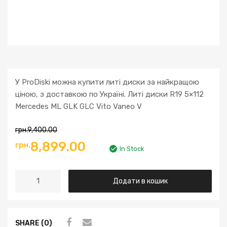
У ProDiski можна купити литі диски за найкращою
ціною, з доставкою по Україні. Литі диски R19 5×112
Mercedes ML GLK GLC Vito Vaneo V
грн.
9,400.00
Оригінальна
Поточна
8,899.00
грн.
In Stock
ціна:
ціна:
Литі
Додати в кошик
грн.9,400.00.
грн.8,899.00.
диски
R19
5x112
SHARE (0)
Mercedes