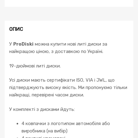
ML
GLK
GLC
Vito
ОПИС
Vaneo
V
У
ProDiski
можна купити нові литі диски за
кількість
найкращою ціною, з доставкою по Україні.
19-дюймові литі диски.
Усі диски мають сертифікати ISO, VIA і JWL, що
підтверджують високу якість. Ми пропонуємо тільки
найкращі, перевірені часом диски.
У комплекті з дисками йдуть:
4 ковпачки з логотипом автомобіля або
виробника (на вибір)