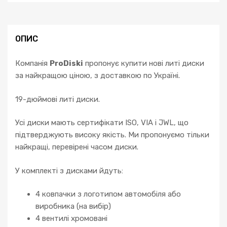
Tiguan
Passat
CC
B7
ОПИС
B8
Phaeton
Компанія
ProDiski
пропонує купити нові литі диски
кількість
за найкращою ціною, з доставкою по Україні.
19-дюймові литі диски.
Усі диски мають сертифікати ISO, VIA і JWL, що
підтверджують високу якість. Ми пропонуємо тільки
найкращі, перевірені часом диски.
У комплекті з дисками йдуть:
4 ковпачки з логотипом автомобіля або
виробника (на вибір)
4 вентилі хромовані