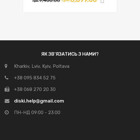
9,400.00
Додати в
грн.
ціна:
ціна:
грн.9,400.00.
грн.8,899.00.
ЯК ЗВ’ЯЗАТИСЬ З НАМИ?
Kharkiv, Lviv, Kyiv, Poltava
+38 095 834 52 75
+38 068 270 20 30
diski.help@gmail.com
ПН-НД 09:00 - 23:00