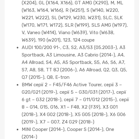
(X204), GL (X164, X166), GT AMG (X290), M, ML
(W163, W164, W166), R (W251), S (W140, W220,
W221, W222), SL (W129, W230, W231), SLC, SLK
(W170, W171, W172), SLR (W199), SLS AMG (W197),
V, Vaneo (W414), Viano (W639), Vito (W638,
W639), 190 (w201), 123, 124 coupe
AUDI 100/200 91-, C3, S2, A3/S3 (05.2003-), A3
Sportback, A3 Limousine, A3 Cabrio (2014-), A4,
A4 Allroad, S4, A5, A5 Sportback, S5, A6, S6, A7,
S7, A8, S8, TT 8J (2006-), A6 Allroad, Q2, Q3, Q5,
Q7 (2015-), Q8, E-tron
BMW серії 2 – F45/F46 Active Tourer, серії 3 –
G20/G21 (2019-), серії 5 – G30/G31 (2017-), серії
6 gt – G32 (2018-), серії 7 – G11/G12 (2015-), серії
8 – G14, G15, G16, X1 – F48, X2 (F39), X3 G01
(2018-), X4 G02 (2018-), X5 G05 (2018-), X6 G06
(2019-), X7 – G07, Z4 G29 (2018-)
MINI Cooper (2014-), Cooper S (2014-), One
(2014-)