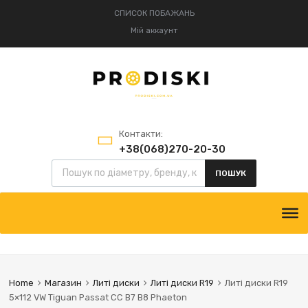
СПИСОК ПОБАЖАНЬ
Мій аккаунт
Контакти:
+38(068)270-20-30
Пошук товарів
+38(095)834-52-75
ПОШУК
Skip
to
content
Home
Магазин
Литі диски
Литі диски R19
Литі диски R19
5×112 VW Tiguan Passat CC B7 B8 Phaeton