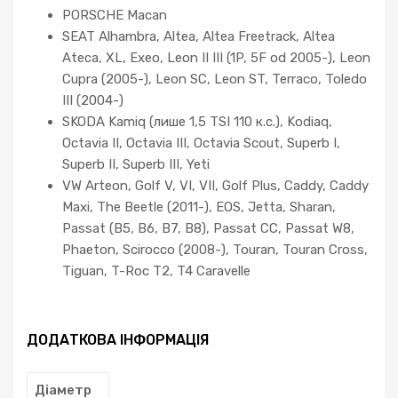
PORSCHE Macan
SEAT Alhambra, Altea, Altea Freetrack, Altea
Ateca, XL, Exeo, Leon II III (1P, 5F od 2005-), Leon
Cupra (2005-), Leon SC, Leon ST, Terraco, Toledo
III (2004-)
SKODA Kamiq (лише 1,5 TSI 110 к.с.), Kodiaq,
Octavia II, Octavia III, Octavia Scout, Superb I,
Superb II, Superb III, Yeti
VW Arteon, Golf V, VI, VII, Golf Plus, Caddy, Caddy
Maxi, The Beetle (2011-), EOS, Jetta, Sharan,
Passat (B5, B6, B7, B8), Passat CC, Passat W8,
Phaeton, Scirocco (2008-), Touran, Touran Cross,
Tiguan, T-Roc T2, T4 Caravelle
ДОДАТКОВА ІНФОРМАЦІЯ
Діаметр