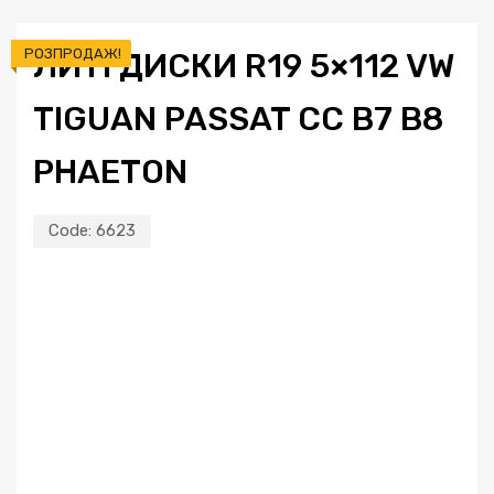
РОЗПРОДАЖ!
ЛИТІ ДИСКИ R19 5×112 VW
TIGUAN PASSAT CC B7 B8
PHAETON
Code:
6623