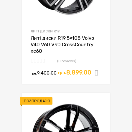
ЛИТІ ДИСКИ R19
Литі диски R19 5×108 Volvo
V40 V60 V90 CrossCountry
xc60
(0 reviews)
Оригінальна
Поточна
8,899.00
9,400.00
грн.
Додати в
грн.
ціна:
ціна:
грн.9,400.00.
грн.8,899.00.
РОЗПРОДАЖ!