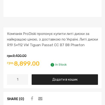
Компанія ProDiski пропонує купити литі диски за
найкращою ціною, з доставкою по Україні. Литі диски
R19 5×112 VW Tiguan Passat CC B7 B8 Phaeton
грн.
9,400.00
Оригінальна
Поточна
8,899.00
грн.
In Stock
ціна:
ціна:
Литі
Додати в кошик
грн.9,400.00.
грн.8,899.00.
диски
R19
5x112
SHARE (0)
VW