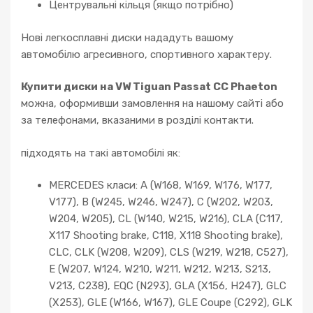
Центрувальні кільця (якщо потрібно)
Нові легкосплавні диски нададуть вашому
автомобілю агресивного, спортивного характеру.
Купити диски на VW Tiguan Passat CC Phaeton
можна, оформивши замовлення на нашому сайті або
за телефонами, вказаними в розділі контакти.
підходять на такі автомобілі як:
MERCEDES класи: A (W168, W169, W176, W177,
V177), B (W245, W246, W247), C (W202, W203,
W204, W205), CL (W140, W215, W216), CLA (C117,
X117 Shooting brake, C118, X118 Shooting brake),
CLC, CLK (W208, W209), CLS (W219, W218, C527),
E (W207, W124, W210, W211, W212, W213, S213,
V213, C238), EQC (N293), GLA (X156, H247), GLC
(X253), GLE (W166, W167), GLE Coupe (C292), GLK