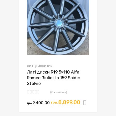
ЛИТІ ДИСКИ R19
Литі диски R19 5×110 Alfa
Romeo Giulietta 159 Spider
Stelvio
(0 reviews)
Оригінальна
Поточна
8,899.00
9,400.00
грн.
Додати в
грн.
ціна:
ціна: