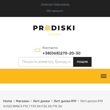
СПИСОК ПОБАЖАНЬ
Мій аккаунт
Контакти:
+38(068)270-20-30
+38(095)834-52-75
ПОШУК
Home
Магазин
Литі диски
Литі диски R19
Литі диски R19
5×120 BMW 5 F10 7 F01 X4 F26 X5 F15 X6