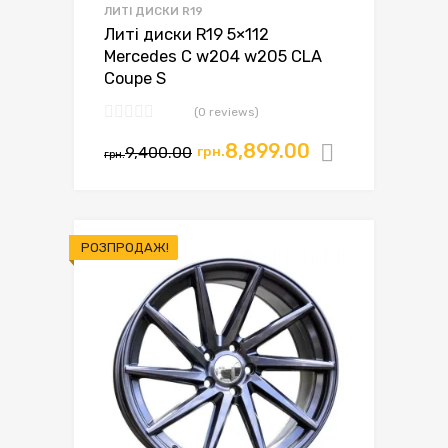
ЛИТІ ДИСКИ R19
Литі диски R19 5×112
Mercedes C w204 w205 CLA
Coupe S
(0 reviews)
8,899.00
9,400.00
грн.
Додати в
грн.
РОЗПРОДАЖ!