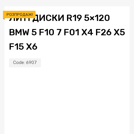
РОЗПРОДАЖ!
ЛИТІ ДИСКИ R19 5×120
BMW 5 F10 7 F01 X4 F26 X5
F15 X6
Code:
6907