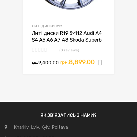
ЛИТІ ДИСКИ R19
Литі диски R19 5×112 Audi A4
S4 A5 A6 A7 A8 Skoda Superb
(0 reviews)
8,899.00
9,400.00
грн.
Додати в
грн.
ЯК ЗВ’ЯЗАТИСЬ З НАМИ?
Kharkiv, Lviv, Kyiv, Poltava