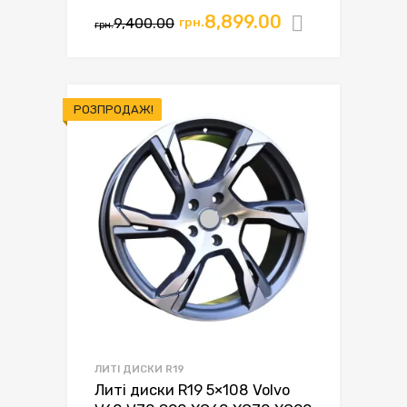
8,899.00
9,400.00
грн.
Додати в
грн.
РОЗПРОДАЖ!
ЛИТІ ДИСКИ R19
Литі диски R19 5×108 Volvo