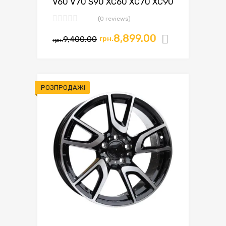
V60 V70 S90 XC60 XC70 XC90
(0 reviews)
8,899.00
9,400.00
грн.
Додати в
грн.
РОЗПРОДАЖ!