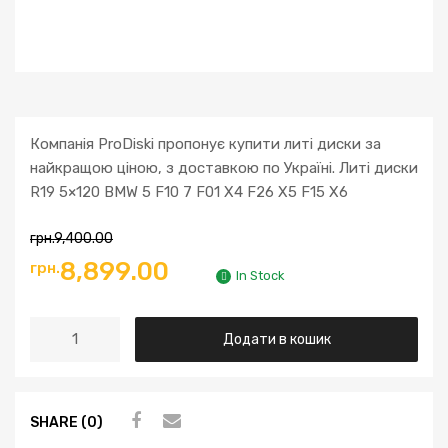
Компанія ProDiski пропонує купити литі диски за
найкращою ціною, з доставкою по Україні. Литі диски
R19 5×120 BMW 5 F10 7 F01 X4 F26 X5 F15 X6
грн.
9,400.00
8,899.00
грн.
In Stock
Додати в кошик
SHARE (0)