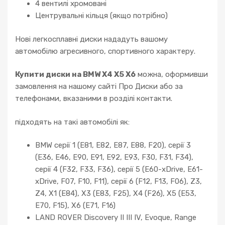
4 вентилі хромовані
Центрувальні кільця (якщо потрібно)
Нові легкосплавні диски нададуть вашому
автомобілю агресивного, спортивного характеру.
Купити диски на BMW X4 X5 X6
можна, оформивши
замовлення на нашому сайті Про Диски або за
телефонами, вказаними в розділі контакти.
підходять на такі автомобілі як:
BMW серії 1 (E81, E82, E87, E88, F20), серії 3
(E36, E46, E90, E91, E92, E93, F30, F31, F34),
серії 4 (F32, F33, F36), серії 5 (E60-xDrive, E61-
xDrive, F07, F10, F11), серії 6 (F12, F13, F06), Z3,
Z4, X1 (E84), X3 (E83, F25), X4 (F26), X5 (E53,
E70, F15), X6 (E71, F16)
LAND ROVER Discovery II III IV, Evoque, Range