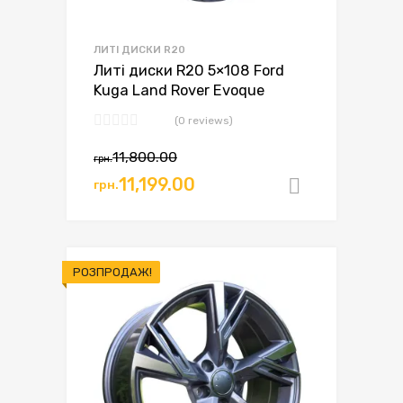
ЛИТІ ДИСКИ R20
Литі диски R20 5×108 Ford
Kuga Land Rover Evoque
(0 reviews)
11,800.00
грн.
11,199.00
грн.
Додати в
РОЗПРОДАЖ!