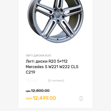
ЛИТІ ДИСКИ R20
Литі диски R20 5×112
Mercedes S W221 W222 CLS
C219
(0 reviews)
12,800.00
грн.
12,499.00
грн.
Додати в