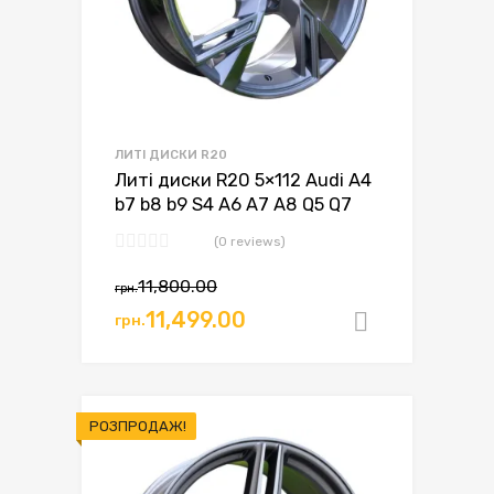
ЛИТІ ДИСКИ R20
Литі диски R20 5×112 Audi A4
b7 b8 b9 S4 A6 A7 A8 Q5 Q7
(0 reviews)
11,800.00
грн.
11,499.00
грн.
Додати в
РОЗПРОДАЖ!