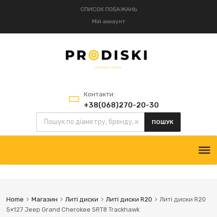
СПИСОК ПОБАЖАНЬ
Мій аккаунт
Контакти:
+38(068)270-20-30
+38(095)834-52-75
ПОШУК
Home
Магазин
Литі диски
Литі диски R20
Литі диски R20
5×127 Jeep Grand Cherokee SRT8 Trackhawk